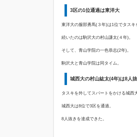
3区の1位通過は東洋大
東洋大の服部勇馬(３年)は1位でタスキ
続いたのは駒沢大の村山謙太(４年)。
そして、青山学院の一色恭志(2年)。
駒沢大と青山学院は同タイム。
城西大の村山紘太(4年)は8人
タスキを外してスパートをかける城西
城西大は8位で3区を通過。
8人抜きを達成できた。