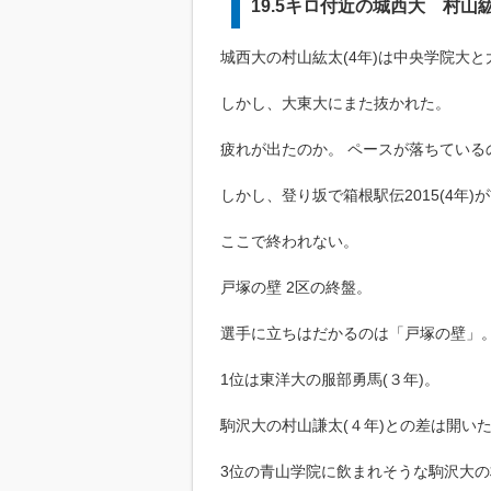
19.5キロ付近の城西大 村山
城西大の村山紘太(4年)は中央学院大
しかし、大東大にまた抜かれた。
疲れが出たのか。 ペースが落ちている
しかし、登り坂で箱根駅伝2015(4年)
ここで終われない。
戸塚の壁 2区の終盤。
選手に立ちはだかるのは「戸塚の壁」
1位は東洋大の服部勇馬(３年)。
駒沢大の村山謙太(４年)との差は開い
3位の青山学院に飲まれそうな駒沢大の