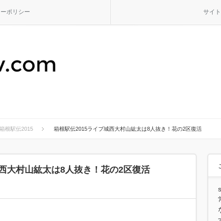
シーポリシー
サイト
箱根駅伝2015
箱根駅伝2015ライブ城西大村山紘太は8人抜き！花の2区復活
城西大村山紘太は8人抜き！花の2区復活