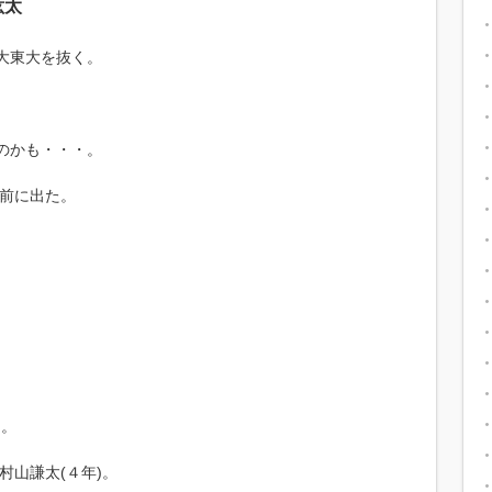
紘太
と大東大を抜く。
のかも・・・。
が前に出た。
。
た。
村山謙太(４年)。