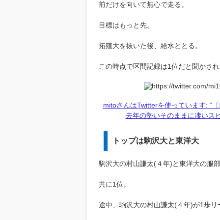
前だけを向いて無心で走る。
目標はもっと先。
拓殖大を抜いた後、給水ととる。
この時点で区間記録は1位だと聞かされ
mitoさんはTwitterを使っています
去年の勢いそのままに凄いスピードで通過
トップは駒沢大と東洋大
駒沢大の村山謙太(４年)と東洋大の服部
共に1位。
途中、駒沢大の村山謙太(４年)が1歩