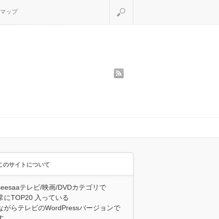
検索
マップ
rss
このサイトについて
seesaaテレビ/映画/DVDカテゴリで
常にTOP20 入っている
ながらテレビのWordPressバージョンで
す。