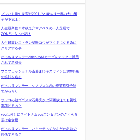
プレバト俳句炎帝戦2021で才能あり一度の犬山紙
子が下克上！
人生最高佐々木蔵之介マクベスの一人芝居で
ZONEに入った話！
人生最高レストラン柴咲コウがマタギになる為に
クリアする事
がっちりマンデーaideaはAAカーゴをマックに採用
されて急成長
プロフェッショナル斎藤まゆキスヴィンは100年先
の笑顔を造る
がっちりマンデー！シノプスはAIの惣菜割引予測
でがっちり
サワコの朝ゴゴスマ石井亮次は関西放送でも視聴
率稼げるの？
youは何しに？ベトナムyouズン＆ダンのさくら食
堂は定食屋
がっちりマンデー！パキッテってなんだか名前で
想像できる？