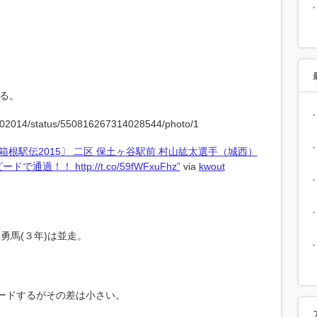
る。
: “〔箱根駅伝2015〕 二区 保土ヶ谷駅前 村山紘太選手（城西）
！！ http://t.co/59fWFxuFhz”
via
kwout
勇馬(３年)は並走。
リードするがその差は小さい。