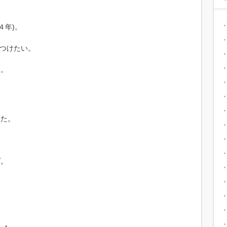
４年)。
をつけたい。
た。
った。
プ。