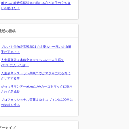
ボクらの時代窪塚洋介の信じる心が息子の立ち直
りを助けた！
最近の投稿
プレバト俳句炎帝戦2021で才能あり一度の犬山紙
子が下克上！
人生最高佐々木蔵之介マクベスの一人芝居で
ZONEに入った話！
人生最高レストラン柴咲コウがマタギになる為に
クリアする事
がっちりマンデーaideaはAAカーゴをマックに採用
されて急成長
プロフェッショナル斎藤まゆキスヴィンは100年先
の笑顔を造る
アーカイブ