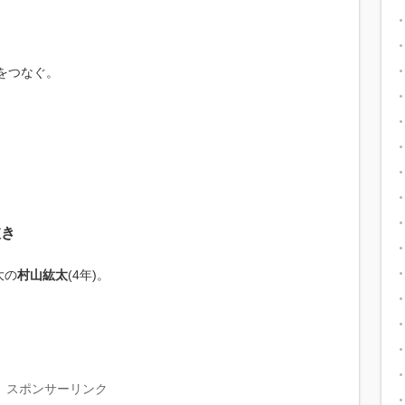
をつなぐ。
抜き
大の
村山紘太
(4年)。
スポンサーリンク