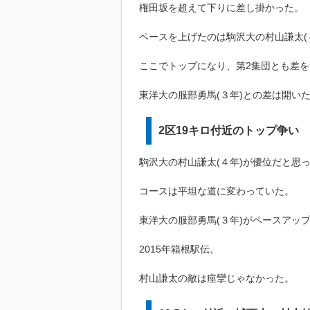
権田坂を超えて下りに差し掛かった。
ペースを上げたのは駒沢大の村山謙太(
ここでトップになり、第2集団とも差
東洋大の服部勇馬(３年)との差は開い
2区19キロ付近のトップ争い
駒沢大の村山謙太(４年)が優位だと思
コースは平坦な道に変わっていた。
東洋大の服部勇馬(３年)がペースアッ
2015年箱根駅伝。
村山謙太の敵は痙攣じゃなかった。