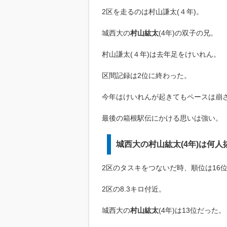
2区を走るのは村山謙太(４年)。
城西大の
村山紘太
(4年)の双子の兄。
村山謙太(４年)は去年足をけいれん。
区間記録は2位に終わった。
今年はけいれんが起きてもペースは崩
最後の箱根駅伝にかける思いは強い。
城西大の村山紘太(4年)は何人
2区のタスキをつないだ時、順位は16
2区の8.3キロ付近。
城西大の
村山紘太
(4年)は13位だった。