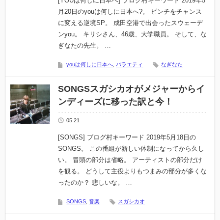
[YOUは何しに日本へ] ブログ村キーワード 2019年5
月20日のyouは何しに日本へ?。 ピンチをチャンス
に変える逆境SP。 成田空港で出会ったスウェーデ
ンyou。 キリシさん、46歳、大学職員。 そして、な
ぎなたの先生。 …
youは何しに日本へ
,
バラエティ
なぎなた
SONGSスガシカオがメジャーからイ
ンディーズに移った訳と今！
05.21
[SONGS] ブログ村キーワード 2019年5月18日の
SONGS。 この番組が新しい体制になってから久し
い。 冒頭の部分は省略。 アーティストの部分だけ
を観る。 どうして主役よりもつまみの部分が多くな
ったのか？ 悲しいな。 …
SONGS
,
音楽
スガシカオ