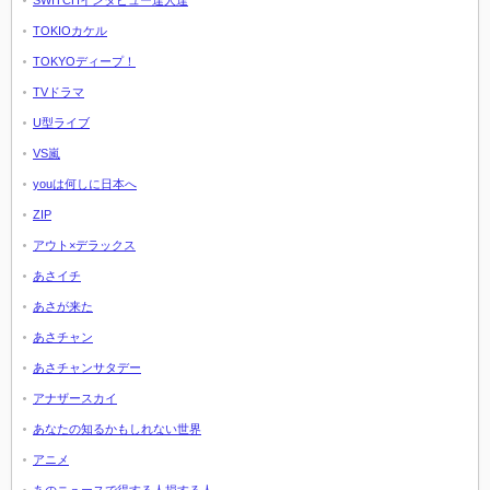
SWITCHインタビュー達人達
TOKIOカケル
TOKYOディープ！
TVドラマ
U型ライブ
VS嵐
youは何しに日本へ
ZIP
アウト×デラックス
あさイチ
あさが来た
あさチャン
あさチャンサタデー
アナザースカイ
あなたの知るかもしれない世界
アニメ