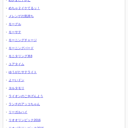
めざましテレビ
めちゃ２イケてるッ！
メレンゲの気持ち
モーグル
モーサテ
モーニングチャージ
モーニングバード
モニタリング木8
ユアタイム
ゆうがたサテライト
よーいドン
ヨルタモリ
ライオンのごきげんよう
ランチのアッコちゃん
リーガルハイ
リオオリンピック2016