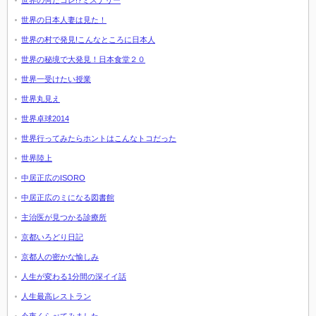
世界の何だコレ!?ミステリー
世界の日本人妻は見た！
世界の村で発見!こんなところに日本人
世界の秘境で大発見！日本食堂２０
世界一受けたい授業
世界丸見え
世界卓球2014
世界行ってみたらホントはこんなトコだった
世界陸上
中居正広のISORO
中居正広のミになる図書館
主治医が見つかる診療所
京都いろどり日記
京都人の密かな愉しみ
人生が変わる1分間の深イイ話
人生最高レストラン