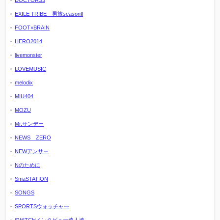
DOCTORS3
EXILE TRIBE 男旅seasonⅡ
FOOT×BRAIN
HERO2014
livemonster
LOVEMUSIC
melodix
MIU404
MOZU
Mr.サンデー
NEWS ZERO
NEWアンサー
Nのために
SmaSTATION
SONGS
SPORTSウォッチャー