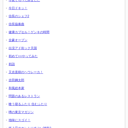
今夜くらべてみました
今日ドキッ！
信長のシェフ2
信長協奏曲
健康カプセル！ゲンキの時間
全豪オープン
出没アド街ック天国
初めて○○やってみた
初詣
又吉直樹のヘウレーカ！
吉田鋼太郎
和風総本家
問題のあるレストラン
喰う寝るふたり 住むふたり
噂の東京マガジン
地味にスゴイ！