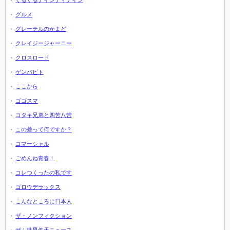
ぐるぐるナインティナイン
グルメ
グレーテルのかまど
クレイジージャーニー
クロスロード
ゲンバビト
ここから
ゴゴスマ
コタキ兄弟と四苦八苦
この差って何ですか？
コマーシャル
ごめんね青春！
コレつくったの私です
ゴロウデラックス
こんなところに日本人
ザ・ノンフィクション