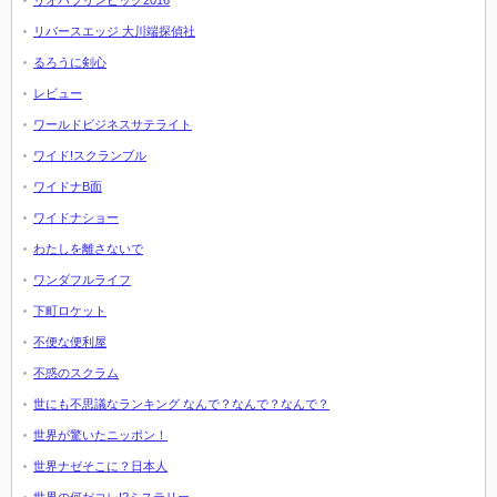
リオパラリンピック2016
リバースエッジ 大川端探偵社
るろうに剣心
レビュー
ワールドビジネスサテライト
ワイド!スクランブル
ワイドナB面
ワイドナショー
わたしを離さないで
ワンダフルライフ
下町ロケット
不便な便利屋
不惑のスクラム
世にも不思議なランキング なんで？なんで？なんで？
世界が驚いたニッポン！
世界ナゼそこに？日本人