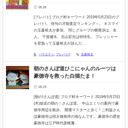
05.26
[プレバト] ブログ村キーワード 2019年5月23日のプ
レバト!。 俳句の才能査定ランキング～。 キスマイ
の玉森裕太が参加。 同じグループの横尾渉は、名
人。 千賀健永、北山宏光は特待生。 プレッシャー
を背負って玉森裕太が詠んだ…
バラエティ
,
プレバト!!
玉森裕太
朝のさんぽ道ひこにゃんのルーツは
豪徳寺を救った白猫たま！
05.23
[朝の!さんぽ道] ブログ村キーワード 2019年5月23日
(木)放送の朝の！さんぽ道。 中山エミリの案内で豪
徳寺周辺を散歩。 開運マスターと歩く！ご利益さん
ぽ豪徳寺は招き猫発祥の地なんです。 豪徳寺の歴史
豪徳寺は江戸時代彦根藩…