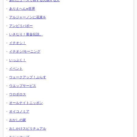
あのニュースで得する人損する人
ありえへん∞世界
アルジャーノンに花束を
アンビリバボー
いきなり！黄金伝説。
イチオシ！
イチオシ!モーニング
いっぷく！
イベント
ウェークアップ！ぷらす
ウエッブサービス
ウロボロス
オールナイトニッポン
オイコノミア
おかしの家
おしかけスピリチュアル