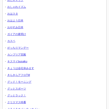
おじゃマップ
おしゃれイズム
おはスタ
おはよう日本
おやすみ日本
ガイアの夜明け
カスペ
がっちりマンデー
カンブリア宮殿
キスマイbusaiku
きょうは会社休みます
きらきらアフロTM
グッド！モーニング
グッとスポーツ
グッとラック！
クリスマス特番