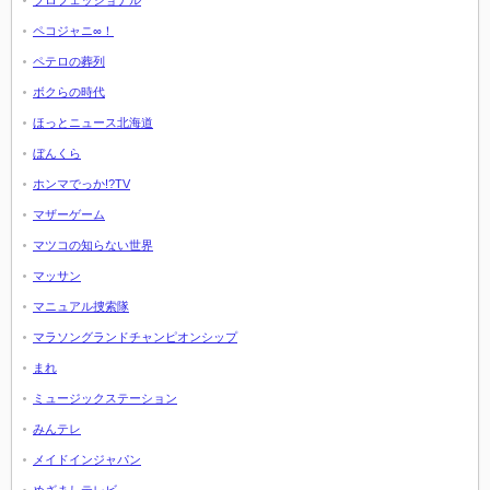
プロフェッショナル
ペコジャニ∞！
ペテロの葬列
ボクらの時代
ほっとニュース北海道
ぼんくら
ホンマでっか!?TV
マザーゲーム
マツコの知らない世界
マッサン
マニュアル捜索隊
マラソングランドチャンピオンシップ
まれ
ミュージックステーション
みんテレ
メイドインジャパン