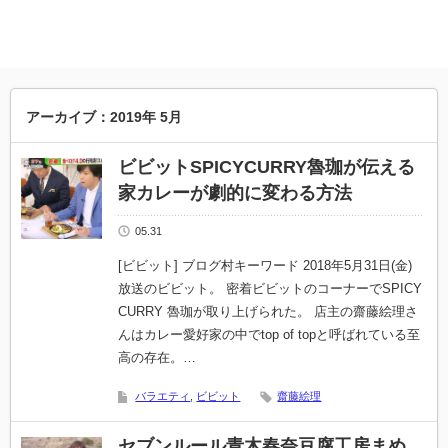
アーカイブ：2019年 5月
ビビットSPICYCURRY魯珈が伝える
家カレーが劇的に変わる方法
05.31
[ビビット] ブログ村キーワード 2018年5月31日(金)
放送のビビット。 密着ビビットのコーナーでSPICY
CURRY 魯珈が取り上げられた。 店主の齋藤絵理さ
んはカレー愛好家の中でtop of topと呼ばれている至
高の存在。…
バラエティ
,
ビビット
齋藤絵理
セブンルール青木春奈豆腐工房まめ