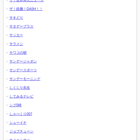
ザ！世界仰天ニュース
ザ！鉄腕！DASH！！
サキどり
サタデープラス
サッカー
サラメシ
サワコの朝
サンデージャポン
サンデースポーツ
サンデーモーニング
しくじり先生
してみるテレビ
シブ5時
しゃべくり007
シューイチ
ジョブチューン