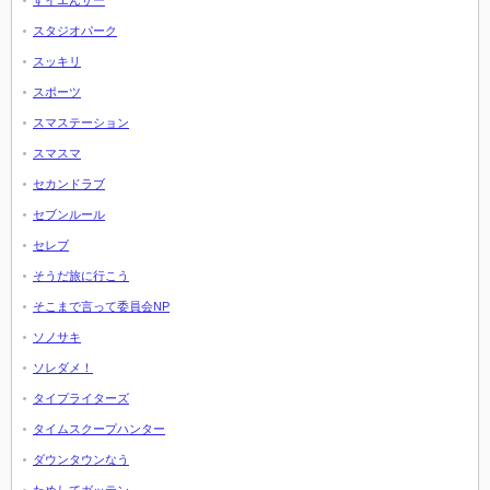
すイエんサー
スタジオパーク
スッキリ
スポーツ
スマステーション
スマスマ
セカンドラブ
セブンルール
セレブ
そうだ旅に行こう
そこまで言って委員会NP
ソノサキ
ソレダメ！
タイプライターズ
タイムスクープハンター
ダウンタウンなう