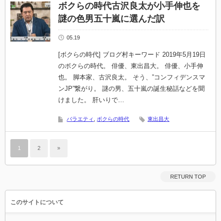
ボクらの時代古沢良太が小手伸也を
謎の色男五十嵐に選んだ訳
05.19
[ボクらの時代] ブログ村キーワード 2019年5月19日
のボクらの時代。 俳優、東出昌大。 俳優、小手伸
也。 脚本家、古沢良太。 そう、”コンフィデンスマ
ンJP”繋がり。 謎の男、五十嵐の誕生秘話などを聞
けました。 肝いりで…
バラエティ
,
ボクらの時代
東出昌大
1
2
»
RETURN TOP
このサイトについて