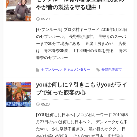
やが昔の製法を守る理由！
05.29
[セブンルール] ブログ村キーワード 2019年5月28日
のセブンルール。 長野県伊那市。 最寄りのスーパ
ーまで30分て場所にある、 豆腐工房まめや。 店長
は、青木春奈38歳。 1丁399円の豆腐を売る、 青木
春奈のセブンルー…
セブンルール
,
ドキュメンタリー
長野県伊那市
youは何しに？引きこもりyouがライ
ブで知った観客の心
05.28
[YOUは何しに日本へ] ブログ村キーワード 2019年5
月27日のyouは何しに日本へ？。 デンマークから来
たyou。 少し挙動不審ぎみ。 濃い目のオタク。 日
本のお笑いが好き。 そんなyouが日本に来た理由