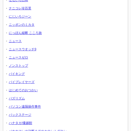
なないろ日和
ナニコレ珍百景
にじいろジーン
ニッポンのミカタ
にっぽん縦断 こころ旅
ニュース
ニュースウオッチ9
ニュースゼロ
ノンストップ
バイキング
バイプレイヤーズ
はじめてのおつかい
バズリズム
パソコン遠隔操作事件
バックステージ
ハナタカ!優越館