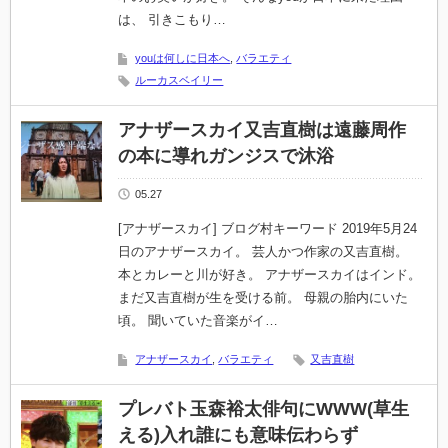
は、 引きこもり…
youは何しに日本へ
,
バラエティ
ルーカスベイリー
アナザースカイ又吉直樹は遠藤周作
の本に導れガンジスで沐浴
05.27
[アナザースカイ] ブログ村キーワード 2019年5月24
日のアナザースカイ。 芸人かつ作家の又吉直樹。
本とカレーと川が好き。 アナザースカイはインド。
まだ又吉直樹が生を受ける前。 母親の胎内にいた
頃。 聞いていた音楽がイ…
アナザースカイ
,
バラエティ
又吉直樹
プレバト玉森裕太俳句にWWW(草生
える)入れ誰にも意味伝わらず