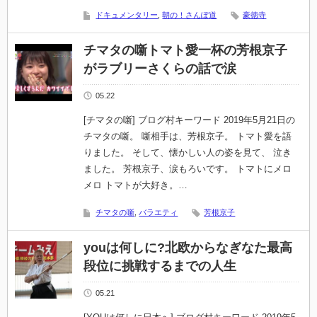
ドキュメンタリー
,
朝の！さんぽ道
豪徳寺
チマタの噺トマト愛一杯の芳根京子
がラブリーさくらの話で涙
05.22
[チマタの噺] ブログ村キーワード 2019年5月21日の
チマタの噺。 噺相手は、芳根京子。 トマト愛を語
りました。 そして、懐かしい人の姿を見て、 泣き
ました。 芳根京子、涙もろいです。 トマトにメロ
メロ トマトが大好き。…
チマタの噺
,
バラエティ
芳根京子
youは何しに?北欧からなぎなた最高
段位に挑戦するまでの人生
05.21