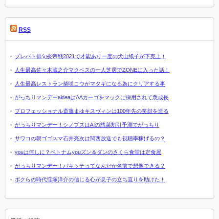
RSS
プレバト俳句炎帝戦2021で才能あり一度の犬山紙子が下克上！
人生最高佐々木蔵之介マクベスの一人芝居でZONEに入った話！
人生最高レストラン柴咲コウがマタギになる為にクリアする事
がっちりマンデーaideaはAAカーゴをマックに採用されて急成長
プロフェッショナル斎藤まゆキスヴィンは100年先の笑顔を造る
がっちりマンデー！シノプスはAIの惣菜割引予測でがっちり
サワコの朝ゴゴスマ石井亮次は関西放送でも視聴率稼げるの？
youは何しに？ベトナムyouズン＆ダンのさくら食堂は定食屋
がっちりマンデー！パキッテってなんだか名前で想像できる？
ボクらの時代窪塚洋介の信じる心が息子の立ち直りを助けた！