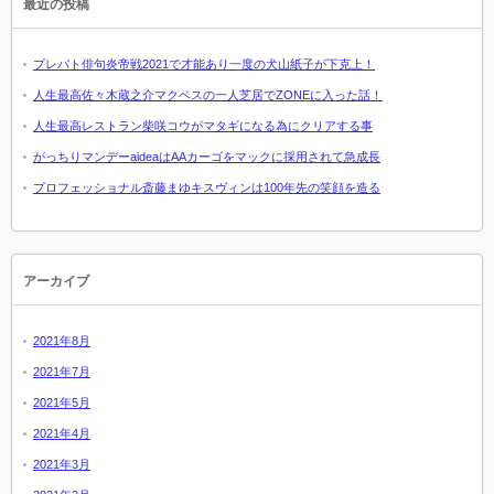
最近の投稿
プレバト俳句炎帝戦2021で才能あり一度の犬山紙子が下克上！
人生最高佐々木蔵之介マクベスの一人芝居でZONEに入った話！
人生最高レストラン柴咲コウがマタギになる為にクリアする事
がっちりマンデーaideaはAAカーゴをマックに採用されて急成長
プロフェッショナル斎藤まゆキスヴィンは100年先の笑顔を造る
アーカイブ
2021年8月
2021年7月
2021年5月
2021年4月
2021年3月