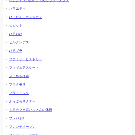
バナナマンの決断までのカウントダウン
バラエティ
ぴったんこカン☆カン
ビビット
ひるおび
ヒルナンデス
ひるブラ
ファミリーヒストリー
フィギュアスケート
ぶっちゃけ寺
ブラタモリ
プラトニック
ぶらぶらサタデー
ふるカフェ系ハルさんの休日
プレバト!!
フレンチオープン