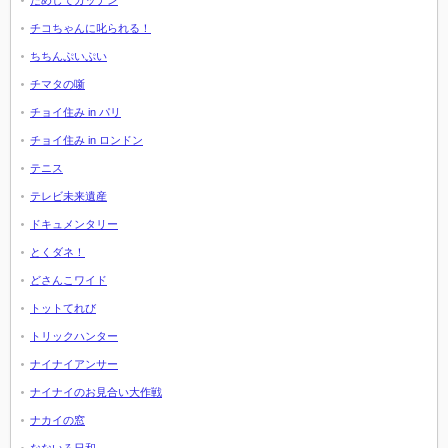
ためしてガッテン
チコちゃんに叱られる！
ちちんぷいぷい
チマタの噺
チョイ住み in パリ
チョイ住み in ロンドン
テニス
テレビ未来遺産
ドキュメンタリー
とくダネ！
どさんこワイド
トットてれび
トリックハンター
ナイナイアンサー
ナイナイのお見合い大作戦
ナカイの窓