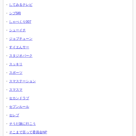
してみるテレビ
シブ5時
しゃべくり007
シューイチ
ジョブチューン
すイエんサー
スタジオパーク
スッキリ
スポーツ
スマステーション
スマスマ
セカンドラブ
セブンルール
セレブ
そうだ旅に行こう
そこまで言って委員会NP