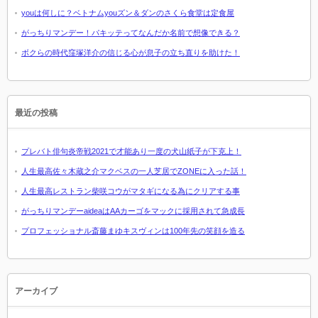
youは何しに？ベトナムyouズン＆ダンのさくら食堂は定食屋
がっちりマンデー！パキッテってなんだか名前で想像できる？
ボクらの時代窪塚洋介の信じる心が息子の立ち直りを助けた！
最近の投稿
プレバト俳句炎帝戦2021で才能あり一度の犬山紙子が下克上！
人生最高佐々木蔵之介マクベスの一人芝居でZONEに入った話！
人生最高レストラン柴咲コウがマタギになる為にクリアする事
がっちりマンデーaideaはAAカーゴをマックに採用されて急成長
プロフェッショナル斎藤まゆキスヴィンは100年先の笑顔を造る
アーカイブ