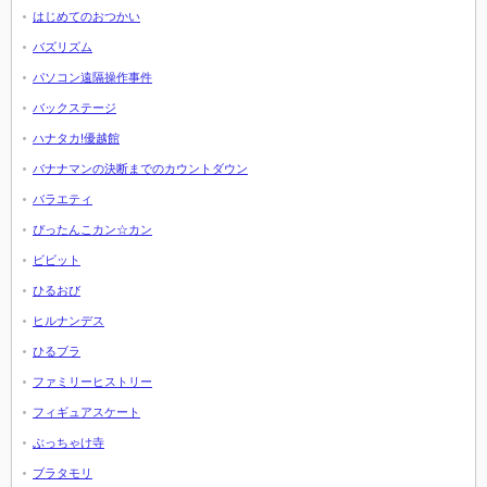
はじめてのおつかい
バズリズム
パソコン遠隔操作事件
バックステージ
ハナタカ!優越館
バナナマンの決断までのカウントダウン
バラエティ
ぴったんこカン☆カン
ビビット
ひるおび
ヒルナンデス
ひるブラ
ファミリーヒストリー
フィギュアスケート
ぶっちゃけ寺
ブラタモリ