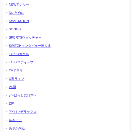
NEWアンサー
Nのために
SmaSTATION
SONGS
SPORTSウォッチャー
SWITCHインタビュー達人達
TOKIOカケル
TOKYOディープ！
TVドラマ
U型ライブ
VS嵐
youは何しに日本へ
ZIP
アウト×デラックス
あさイチ
あさが来た