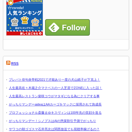
RSS
プレバト俳句炎帝戦2021で才能あり一度の犬山紙子が下克上！
人生最高佐々木蔵之介マクベスの一人芝居でZONEに入った話！
人生最高レストラン柴咲コウがマタギになる為にクリアする事
がっちりマンデーaideaはAAカーゴをマックに採用されて急成長
プロフェッショナル斎藤まゆキスヴィンは100年先の笑顔を造る
がっちりマンデー！シノプスはAIの惣菜割引予測でがっちり
サワコの朝ゴゴスマ石井亮次は関西放送でも視聴率稼げるの？