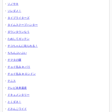
ソノサキ
ソレダメ！
タイプライターズ
タイムスクープハンター
ダウンタウンなう
ためしてガッテン
チコちゃんに叱られる！
ちちんぷいぷい
チマタの噺
チョイ住み in パリ
チョイ住み in ロンドン
テニス
テレビ未来遺産
ドキュメンタリー
とくダネ！
どさんこワイド