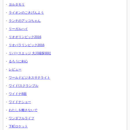
ヨルタモリ
ライオンのごきげんよう
ランチのアッコちゃん
リーガルハイ
リオオリンピック2016
リオパラリンピック2016
リバースエッジ 大川端探偵社
るろうに剣心
レビュー
ワールドビジネスサテライト
ワイド!スクランブル
ワイドナB面
ワイドナショー
わたしを離さないで
ワンダフルライフ
下町ロケット