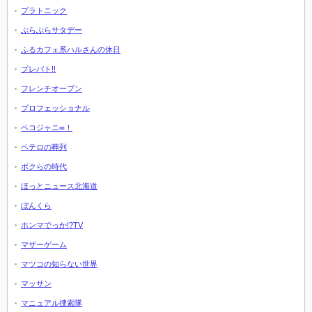
プラトニック
ぶらぶらサタデー
ふるカフェ系ハルさんの休日
プレバト!!
フレンチオープン
プロフェッショナル
ペコジャニ∞！
ペテロの葬列
ボクらの時代
ほっとニュース北海道
ぼんくら
ホンマでっか!?TV
マザーゲーム
マツコの知らない世界
マッサン
マニュアル捜索隊