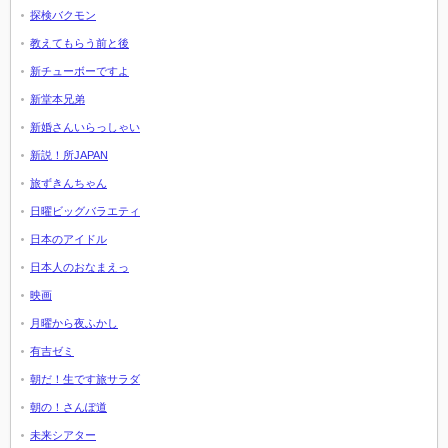
探検バクモン
教えてもらう前と後
新チューボーですよ
新堂本兄弟
新婚さんいらっしゃい
新説！所JAPAN
旅ずきんちゃん
日曜ビッグバラエティ
日本のアイドル
日本人のおなまえっ
映画
月曜から夜ふかし
有吉ゼミ
朝だ！生です旅サラダ
朝の！さんぽ道
未来シアター