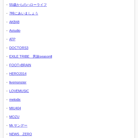
55歳からのハローライフ
7時にあいましょう
AKB48
Astudio
ATP
DOCTORS3
EXILE TRIBE 男旅seasonⅡ
FOOT×BRAIN
HERO2014
livemonster
LOVEMUSIC
melodix
MIU404
MOZU
Mr.サンデー
NEWS ZERO