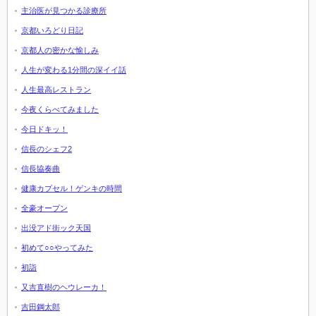
主治医が見つかる診療所
京都いろどり日記
京都人の密かな愉しみ
人生が変わる1分間の深イイ話
人生最高レストラン
今夜くらべてみました
今日ドキッ！
信長のシェフ2
信長協奏曲
健康カプセル！ゲンキの時間
全豪オープン
出没アド街ック天国
初めて○○やってみた
初詣
又吉直樹のヘウレーカ！
吉田鋼太郎