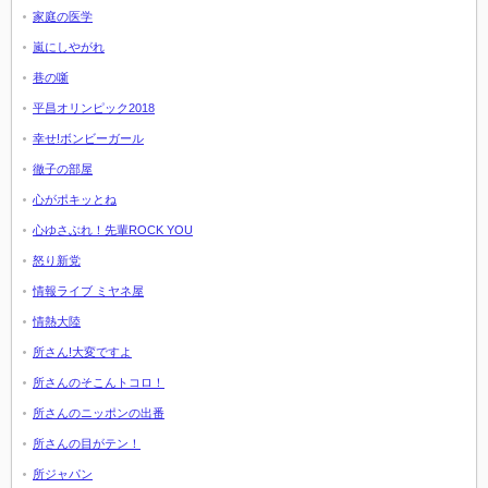
家庭の医学
嵐にしやがれ
巷の噺
平昌オリンピック2018
幸せ!ボンビーガール
徹子の部屋
心がポキッとね
心ゆさぶれ！先輩ROCK YOU
怒り新党
情報ライブ ミヤネ屋
情熱大陸
所さん!大変ですよ
所さんのそこんトコロ！
所さんのニッポンの出番
所さんの目がテン！
所ジャパン