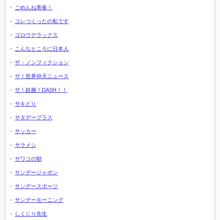
ごめんね青春！
コレつくったの私です
ゴロウデラックス
こんなところに日本人
ザ・ノンフィクション
ザ！世界仰天ニュース
ザ！鉄腕！DASH！！
サキどり
サタデープラス
サッカー
サラメシ
サワコの朝
サンデージャポン
サンデースポーツ
サンデーモーニング
しくじり先生