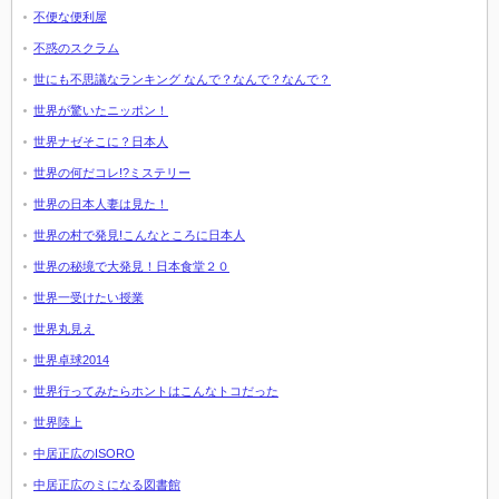
不便な便利屋
不惑のスクラム
世にも不思議なランキング なんで？なんで？なんで？
世界が驚いたニッポン！
世界ナゼそこに？日本人
世界の何だコレ!?ミステリー
世界の日本人妻は見た！
世界の村で発見!こんなところに日本人
世界の秘境で大発見！日本食堂２０
世界一受けたい授業
世界丸見え
世界卓球2014
世界行ってみたらホントはこんなトコだった
世界陸上
中居正広のISORO
中居正広のミになる図書館