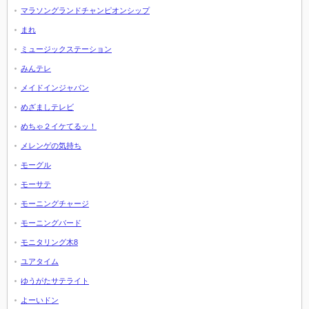
マラソングランドチャンピオンシップ
まれ
ミュージックステーション
みんテレ
メイドインジャパン
めざましテレビ
めちゃ２イケてるッ！
メレンゲの気持ち
モーグル
モーサテ
モーニングチャージ
モーニングバード
モニタリング木8
ユアタイム
ゆうがたサテライト
よーいドン