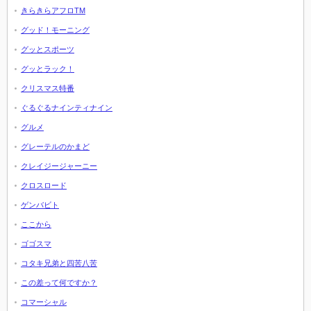
きらきらアフロTM
グッド！モーニング
グッとスポーツ
グッとラック！
クリスマス特番
ぐるぐるナインティナイン
グルメ
グレーテルのかまど
クレイジージャーニー
クロスロード
ゲンバビト
ここから
ゴゴスマ
コタキ兄弟と四苦八苦
この差って何ですか？
コマーシャル