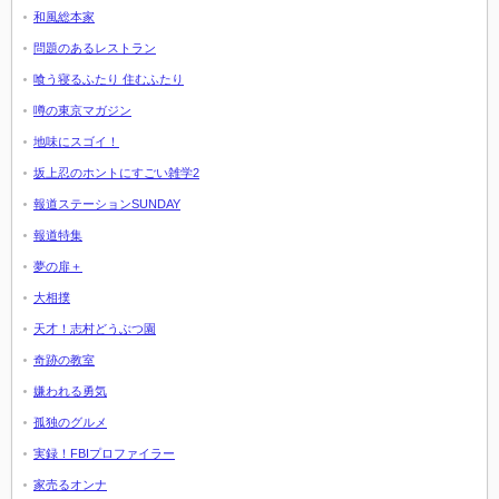
和風総本家
問題のあるレストラン
喰う寝るふたり 住むふたり
噂の東京マガジン
地味にスゴイ！
坂上忍のホントにすごい雑学2
報道ステーションSUNDAY
報道特集
夢の扉＋
大相撲
天才！志村どうぶつ園
奇跡の教室
嫌われる勇気
孤独のグルメ
実録！FBIプロファイラー
家売るオンナ