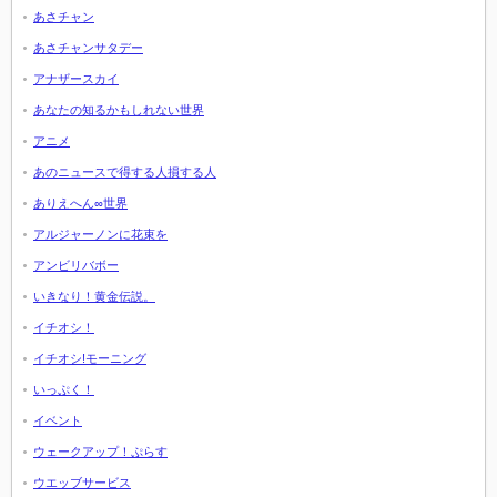
あさチャン
あさチャンサタデー
アナザースカイ
あなたの知るかもしれない世界
アニメ
あのニュースで得する人損する人
ありえへん∞世界
アルジャーノンに花束を
アンビリバボー
いきなり！黄金伝説。
イチオシ！
イチオシ!モーニング
いっぷく！
イベント
ウェークアップ！ぷらす
ウエッブサービス