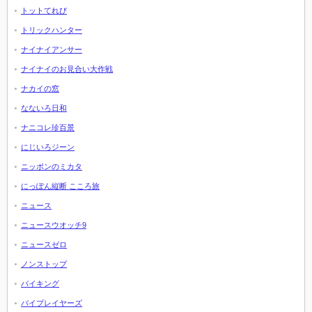
トットてれび
トリックハンター
ナイナイアンサー
ナイナイのお見合い大作戦
ナカイの窓
なないろ日和
ナニコレ珍百景
にじいろジーン
ニッポンのミカタ
にっぽん縦断 こころ旅
ニュース
ニュースウオッチ9
ニュースゼロ
ノンストップ
バイキング
バイプレイヤーズ