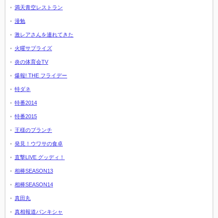
満天青空レストラン
漫勉
激レアさんを連れてきた
火曜サプライズ
炎の体育会TV
爆報! THE フライデー
特ダネ
特番2014
特番2015
王様のブランチ
発見！ウワサの食卓
直撃LIVE グッディ！
相棒SEASON13
相棒SEASON14
真田丸
真相報道バンキシャ