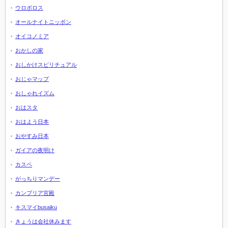
ウロボロス
オールナイトニッポン
オイコノミア
おかしの家
おしかけスピリチュアル
おじゃマップ
おしゃれイズム
おはスタ
おはよう日本
おやすみ日本
ガイアの夜明け
カスペ
がっちりマンデー
カンブリア宮殿
キスマイbusaiku
きょうは会社休みます