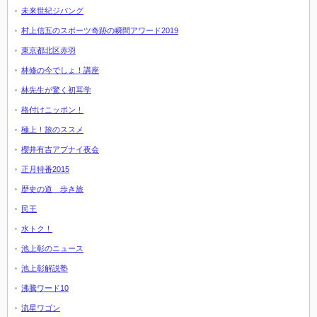
未来世紀ジパング
村上信五のスポーツ奇跡の瞬間アワード2019
東京都北区赤羽
林修の今でしょ！講座
林先生が驚く初耳学
格付けニッポン！
極上！旅のススメ
櫻井有吉アブナイ夜会
正月特番2015
歴史の道 歩き旅
民王
水トク！
池上彰のニュース
池上彰解説塾
沸騰ワード10
流星ワゴン