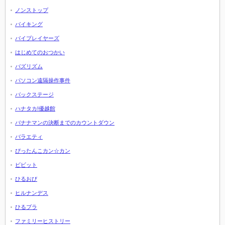
ノンストップ
バイキング
バイプレイヤーズ
はじめてのおつかい
バズリズム
パソコン遠隔操作事件
バックステージ
ハナタカ!優越館
バナナマンの決断までのカウントダウン
バラエティ
ぴったんこカン☆カン
ビビット
ひるおび
ヒルナンデス
ひるブラ
ファミリーヒストリー