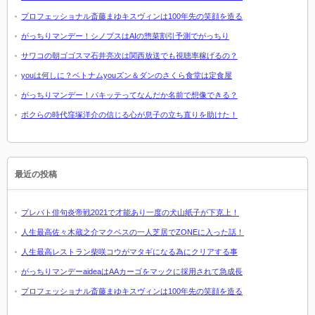
プロフェッショナル斎藤まゆキスヴィンは100年先の笑顔を造る
がっちりマンデー！シノプスはAIの惣菜割引予測でがっちり
サワコの朝ゴゴスマ石井亮次は関西放送でも視聴率稼げるの？
youは何しに？ベトナムyouズン＆ダンのさくら食堂は定食屋
がっちりマンデー！パキッテってなんだか名前で想像できる？
ボクらの時代窪塚洋介の信じる心が息子の立ち直りを助けた！
最近の投稿
プレバト俳句炎帝戦2021で才能あり一度の犬山紙子が下克上！
人生最高佐々木蔵之介マクベスの一人芝居でZONEに入った話！
人生最高レストラン柴咲コウがマタギになる為にクリアする事
がっちりマンデーaideaはAAカーゴをマックに採用されて急成長
プロフェッショナル斎藤まゆキスヴィンは100年先の笑顔を造る