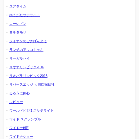
ユアタイム
ゆうがたサテライト
よーいドン
ヨルタモリ
ライオンのごきげんよう
ランチのアッコちゃん
リーガルハイ
リオオリンピック2016
リオパラリンピック2016
リバースエッジ 大川端探偵社
るろうに剣心
レビュー
ワールドビジネスサテライト
ワイド!スクランブル
ワイドナB面
ワイドナショー