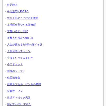
世界陸上
中居正広のISORO
中居正広のミになる図書館
主治医が見つかる診療所
京都いろどり日記
京都人の密かな愉しみ
人生が変わる1分間の深イイ話
人生最高レストラン
今夜くらべてみました
今日ドキッ！
信長のシェフ2
信長協奏曲
健康カプセル！ゲンキの時間
全豪オープン
出没アド街ック天国
初めて○○やってみた