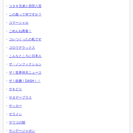
コタキ兄弟と四苦八苦
この差って何ですか？
コマーシャル
ごめんね青春！
コレつくったの私です
ゴロウデラックス
こんなところに日本人
ザ・ノンフィクション
ザ！世界仰天ニュース
ザ！鉄腕！DASH！！
サキどり
サタデープラス
サッカー
サラメシ
サワコの朝
サンデージャポン