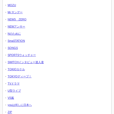
MOZU
Mr.サンデー
NEWS ZERO
NEWアンサー
Nのために
SmaSTATION
SONGS
SPORTSウォッチャー
SWITCHインタビュー達人達
TOKIOカケル
TOKYOディープ！
TVドラマ
U型ライブ
VS嵐
youは何しに日本へ
ZIP