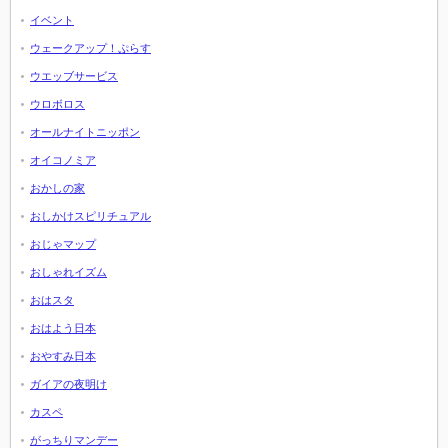
イベント
ウェークアップ！ぷらす
ウエッブサービス
ウロボロス
オールナイトニッポン
オイコノミア
おかしの家
おしかけスピリチュアル
おじゃマップ
おしゃれイズム
おはスタ
おはよう日本
おやすみ日本
ガイアの夜明け
カスペ
がっちりマンデー