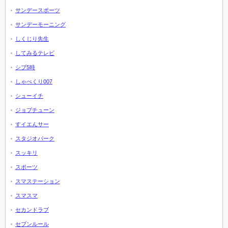
サンデースポーツ
サンデーモーニング
しくじり先生
してみるテレビ
シブ5時
しゃべくり007
シューイチ
ジョブチューン
すイエんサー
スタジオパーク
スッキリ
スポーツ
スマステーション
スマスマ
セカンドラブ
セブンルール