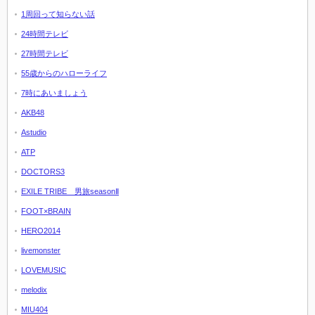
1周回って知らない話
24時間テレビ
27時間テレビ
55歳からのハローライフ
7時にあいましょう
AKB48
Astudio
ATP
DOCTORS3
EXILE TRIBE 男旅seasonⅡ
FOOT×BRAIN
HERO2014
livemonster
LOVEMUSIC
melodix
MIU404