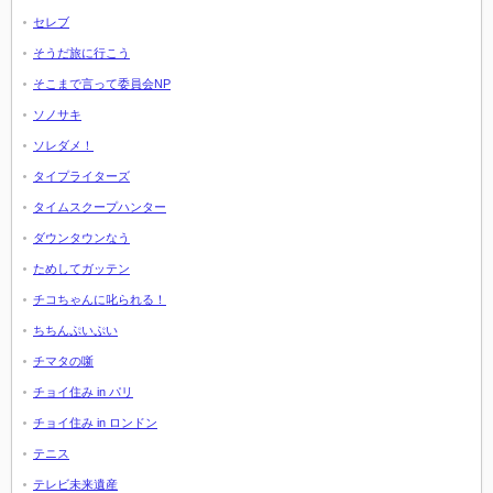
セレブ
そうだ旅に行こう
そこまで言って委員会NP
ソノサキ
ソレダメ！
タイプライターズ
タイムスクープハンター
ダウンタウンなう
ためしてガッテン
チコちゃんに叱られる！
ちちんぷいぷい
チマタの噺
チョイ住み in パリ
チョイ住み in ロンドン
テニス
テレビ未来遺産