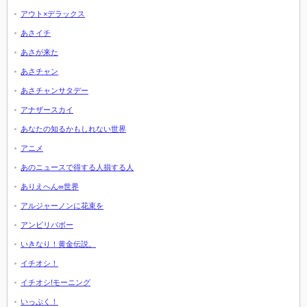
アウト×デラックス
あさイチ
あさが来た
あさチャン
あさチャンサタデー
アナザースカイ
あなたの知るかもしれない世界
アニメ
あのニュースで得する人損する人
ありえへん∞世界
アルジャーノンに花束を
アンビリバボー
いきなり！黄金伝説。
イチオシ！
イチオシ!モーニング
いっぷく！