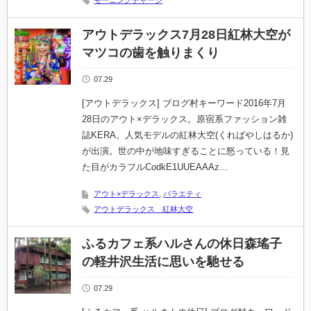
モーニングチャージ
アウトデラックス7月28日紅林大空が
マツコの歯を触りまくり
07.29
[アウトデラックス] ブログ村キーワード2016年7月
28日のアウト×デラックス。原宿系ファッション雑
誌KERA。人気モデルの紅林大空(くればやしはるか)
が出演。世の中が地味すぎることに怒っている！見
た目がカラフルCodkE1UUEAAAz…
アウト×デラックス
,
バラエティ
アウトデラックス 紅林大空
ふるカフェ系ハルさんの休日森瑤子
の軽井沢生活に思いを馳せる
07.29