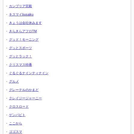
カンブリア宮殿
キスマイbusaiku
きょうは会社休みます
きらきらアフロTM
グッド！モーニング
グッとスポーツ
グッとラック！
クリスマス特番
ぐるぐるナインティナイン
グルメ
グレーテルのかまど
クレイジージャーニー
クロスロード
ゲンバビト
ここから
ゴゴスマ