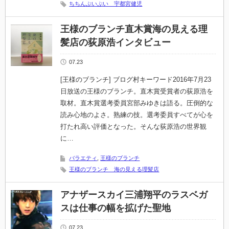
ちちんぷいぷい 宇都宮健児
王様のブランチ直木賞海の見える理
髪店の荻原浩インタビュー
07.23
[王様のブランチ] ブログ村キーワード2016年7月23
日放送の王様のブランチ。直木賞受賞者の荻原浩を
取材。直木賞選考委員宮部みゆきは語る。圧倒的な
読み心地のよさ。熟練の技。選考委員すべてが心を
打たれ高い評価となった。そんな荻原浩の世界観
に…
バラエティ
,
王様のブランチ
王様のブランチ 海の見える理髪店
アナザースカイ三浦翔平のラスベガ
スは仕事の幅を拡げた聖地
07.23