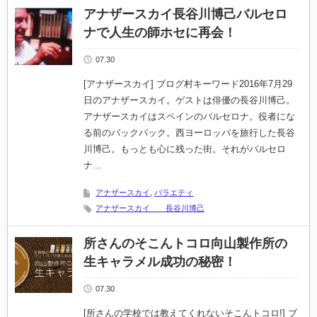
アナザースカイ長谷川博己バルセロ
ナで人生の師ホセに再会！
07.30
[アナザースカイ] ブログ村キーワード2016年7月29
日のアナザースカイ。ゲストは俳優の長谷川博己。
アナザースカイはスペインのバルセロナ。役者にな
る前のバックパック。西ヨーロッパを旅行した長谷
川博己。もっとも心に残った街。それがバルセロ
ナ…
アナザースカイ
,
バラエティ
アナザースカイ 長谷川博己
所さんのそこんトコロ向山製作所の
生キャラメル成功の秘密！
07.30
[所さんの学校では教えてくれないそこんトコロ!] ブ