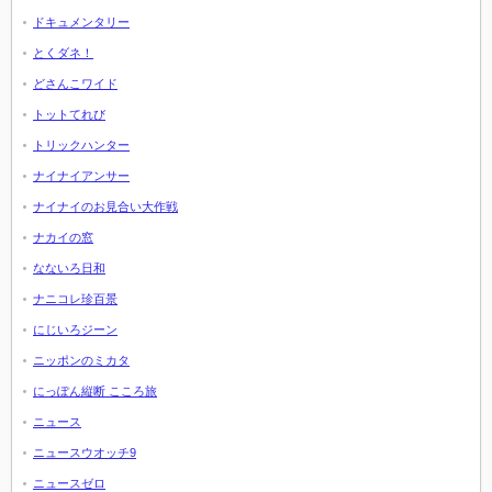
ドキュメンタリー
とくダネ！
どさんこワイド
トットてれび
トリックハンター
ナイナイアンサー
ナイナイのお見合い大作戦
ナカイの窓
なないろ日和
ナニコレ珍百景
にじいろジーン
ニッポンのミカタ
にっぽん縦断 こころ旅
ニュース
ニュースウオッチ9
ニュースゼロ