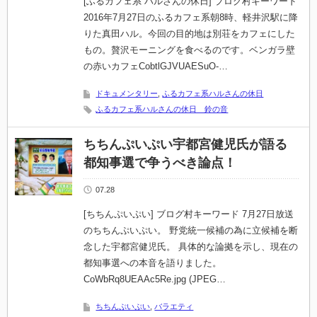
[ふるカフェ系 ハルさんの休日] ブログ村キーワード
2016年7月27日のふるカフェ系朝8時、軽井沢駅に降
りた真田ハル。今回の目的地は別荘をカフェにした
もの。贅沢モーニングを食べるのです。ベンガラ壁
の赤いカフェCobtlGJVUAESuO-…
ドキュメンタリー
,
ふるカフェ系ハルさんの休日
ふるカフェ系ハルさんの休日 鈴の音
ちちんぷいぷい宇都宮健児氏が語る
都知事選で争うべき論点！
07.28
[ちちんぷいぷい] ブログ村キーワード 7月27日放送
のちちんぷいぷい。 野党統一候補の為に立候補を断
念した宇都宮健児氏。 具体的な論拠を示し、現在の
都知事選への本音を語りました。
CoWbRq8UEAAc5Re.jpg (JPEG…
ちちんぷいぷい
,
バラエティ