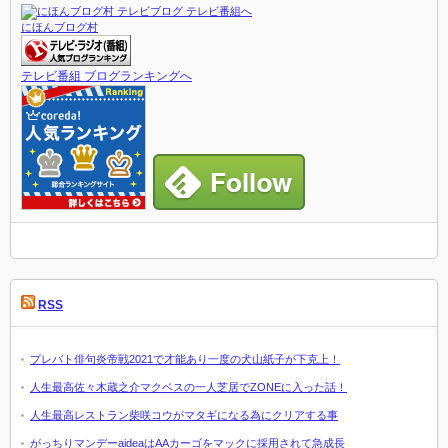
にほんブログ村
テレビ番組 ブログランキングへ
RSS
プレバト俳句炎帝戦2021で才能あり一度の犬山紙子が下克上！
人生最高佐々木蔵之介マクベスの一人芝居でZONEに入った話！
人生最高レストラン柴咲コウがマタギになる為にクリアする事
がっちりマンデーaideaはAAカーゴをマックに採用されて急成長