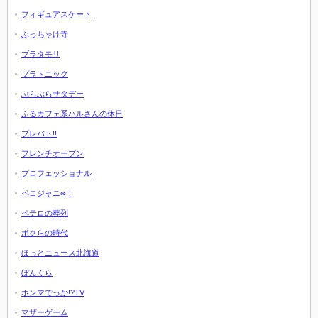
フィギュアスケート
ぶっちゃけ寺
ブラタモリ
プラトニック
ぶらぶらサタデー
ふるカフェ系ハルさんの休日
プレバト!!
フレンチオープン
プロフェッショナル
ペコジャニ∞！
ペテロの葬列
ボクらの時代
ほっとニュース北海道
ぼんくら
ホンマでっか!?TV
マザーゲーム