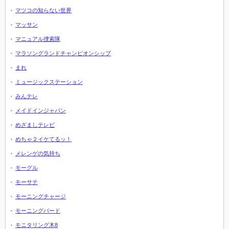
マツコの知らない世界
マッサン
マニュアル捜索隊
マラソングランドチャンピオンシップ
まれ
ミュージックステーション
みんテレ
メイドインジャパン
めざましテレビ
めちゃ２イケてるッ！
メレンゲの気持ち
モーグル
モーサテ
モーニングチャージ
モーニングバード
モニタリング木8