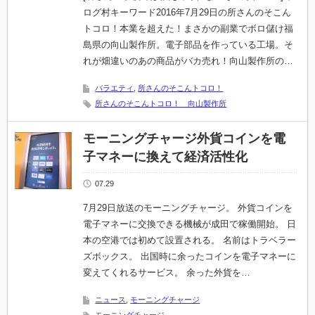
ログ村キーワード2016年7月29日の所さんのそこん
トコロ！本業を超えた！まさかの副業でボロ儲け福
島県の向山製作所。電子部品を作っている工場。そ
れが畑違いのあの商品がバカ売れ！向山製作所の…
バラエティ
,
所さんのそこんトコロ！
所さんのそこんトコロ！ 向山製作所
モーニングチャージ外貨コインを電
子マネーに換えて経済活性化
07.29
7月29日放送のモーニングチャージ。 外貨コインを
電子マネーに交換できる機械が成田で稼働開始。 日
本の空港では初めて設置される。 名前はトラベラー
ズボックス。 出国時に余ったコインを電子マネーに
変えてくれるサービス。 余った外貨を…
ニュース
,
モーニングチャージ