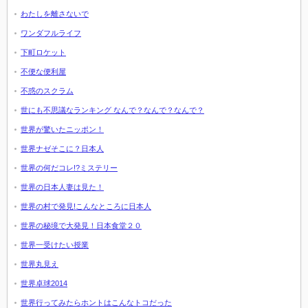
わたしを離さないで
ワンダフルライフ
下町ロケット
不便な便利屋
不惑のスクラム
世にも不思議なランキング なんで？なんで？なんで？
世界が驚いたニッポン！
世界ナゼそこに？日本人
世界の何だコレ!?ミステリー
世界の日本人妻は見た！
世界の村で発見!こんなところに日本人
世界の秘境で大発見！日本食堂２０
世界一受けたい授業
世界丸見え
世界卓球2014
世界行ってみたらホントはこんなトコだった