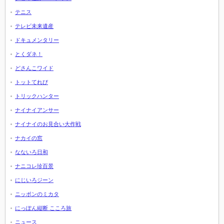
テニス
テレビ未来遺産
ドキュメンタリー
とくダネ！
どさんこワイド
トットてれび
トリックハンター
ナイナイアンサー
ナイナイのお見合い大作戦
ナカイの窓
なないろ日和
ナニコレ珍百景
にじいろジーン
ニッポンのミカタ
にっぽん縦断 こころ旅
ニュース