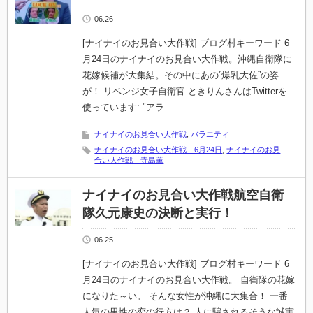
06.26
[ナイナイのお見合い大作戦] ブログ村キーワード 6
月24日のナイナイのお見合い大作戦。沖縄自衛隊に
花嫁候補が大集結。その中にあの”爆乳大佐”の姿
が！ リベンジ女子自衛官 ときりんさんはTwitterを
使っています: "アラ…
ナイナイのお見合い大作戦
,
バラエティ
ナイナイのお見合い大作戦 6月24日
,
ナイナイのお見
合い大作戦 寺島薫
ナイナイのお見合い大作戦航空自衛
隊久元康史の決断と実行！
06.25
[ナイナイのお見合い大作戦] ブログ村キーワード 6
月24日のナイナイのお見合い大作戦。 自衛隊の花嫁
になりた～い。 そんな女性が沖縄に大集合！ 一番
人気の男性の恋の行方は？ 人に騙されるそうな誠実