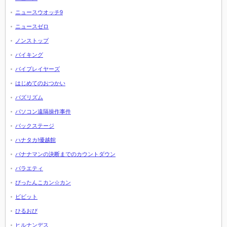
ニュースウオッチ9
ニュースゼロ
ノンストップ
バイキング
バイプレイヤーズ
はじめてのおつかい
バズリズム
パソコン遠隔操作事件
バックステージ
ハナタカ!優越館
バナナマンの決断までのカウントダウン
バラエティ
ぴったんこカン☆カン
ビビット
ひるおび
ヒルナンデス