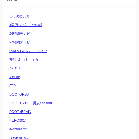
〇〇の妻たち
1周回って知らない話
24時間テレビ
27時間テレビ
55歳からのハローライフ
7時にあいましょう
AKB48
Astudio
ATP
DOCTORS3
EXILE TRIBE 男旅seasonⅡ
FOOT×BRAIN
HERO2014
livemonster
LOVEMUSIC