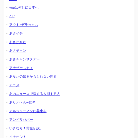
youは何しに日本へ
ZIP
アウト×デラックス
あさイチ
あさが来た
あさチャン
あさチャンサタデー
アナザースカイ
あなたの知るかもしれない世界
アニメ
あのニュースで得する人損する人
ありえへん∞世界
アルジャーノンに花束を
アンビリバボー
いきなり！黄金伝説。
イチオシ！