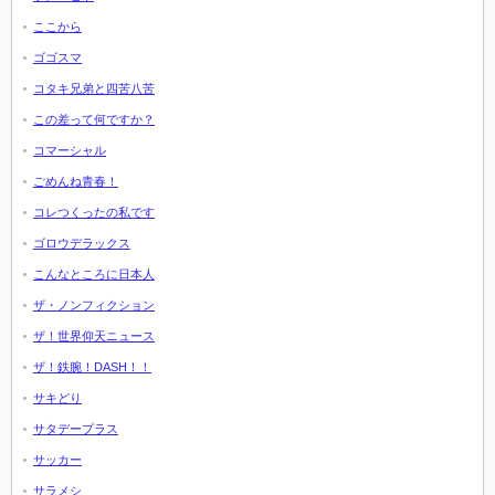
ここから
ゴゴスマ
コタキ兄弟と四苦八苦
この差って何ですか？
コマーシャル
ごめんね青春！
コレつくったの私です
ゴロウデラックス
こんなところに日本人
ザ・ノンフィクション
ザ！世界仰天ニュース
ザ！鉄腕！DASH！！
サキどり
サタデープラス
サッカー
サラメシ