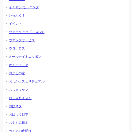
イチオシ!モーニング
いっぷく！
イベント
ウェークアップ！ぷらす
ウエッブサービス
ウロボロス
オールナイトニッポン
オイコノミア
おかしの家
おしかけスピリチュアル
おじゃマップ
おしゃれイズム
おはスタ
おはよう日本
おやすみ日本
ガイアの夜明け