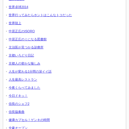
世界卓球2014
世界行ってみたらホントはこんなトコだった
世界陸上
中居正広のISORO
中居正広のミになる図書館
主治医が見つかる診療所
京都いろどり日記
京都人の密かな愉しみ
人生が変わる1分間の深イイ話
人生最高レストラン
今夜くらべてみました
今日ドキッ！
信長のシェフ2
信長協奏曲
健康カプセル！ゲンキの時間
全豪オープン