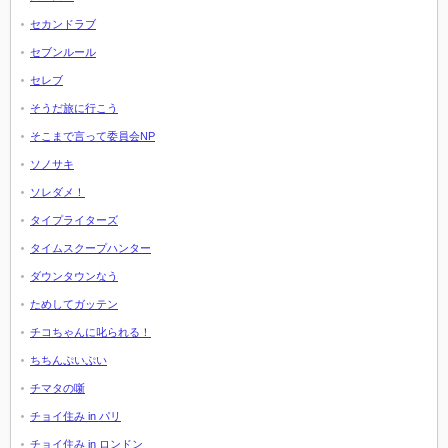
セカンドラブ
セブンルール
セレブ
そうだ旅に行こう
そこまで言って委員会NP
ソノサキ
ソレダメ！
タイプライターズ
タイムスクープハンター
ダウンタウンなう
ためしてガッテン
チコちゃんに叱られる！
ちちんぷいぷい
チマタの噺
チョイ住み in パリ
チョイ住み in ロンドン