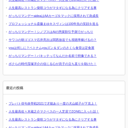
人生最高レストラン柴咲コウがマタギになる為にクリアする事
がっちりマンデーaideaはAAカーゴをマックに採用されて急成長
プロフェッショナル斎藤まゆキスヴィンは100年先の笑顔を造る
がっちりマンデー！シノプスはAIの惣菜割引予測でがっちり
サワコの朝ゴゴスマ石井亮次は関西放送でも視聴率稼げるの？
youは何しに？ベトナムyouズン＆ダンのさくら食堂は定食屋
がっちりマンデー！パキッテってなんだか名前で想像できる？
ボクらの時代窪塚洋介の信じる心が息子の立ち直りを助けた！
最近の投稿
プレバト俳句炎帝戦2021で才能あり一度の犬山紙子が下克上！
人生最高佐々木蔵之介マクベスの一人芝居でZONEに入った話！
人生最高レストラン柴咲コウがマタギになる為にクリアする事
がっちりマンデーaideaはAAカーゴをマックに採用されて急成長