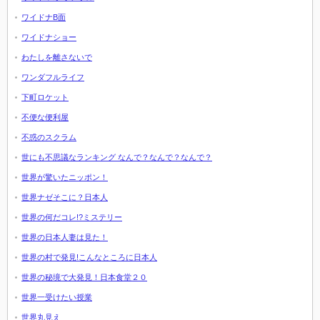
ワイドナB面
ワイドナショー
わたしを離さないで
ワンダフルライフ
下町ロケット
不便な便利屋
不惑のスクラム
世にも不思議なランキング なんで？なんで？なんで？
世界が驚いたニッポン！
世界ナゼそこに？日本人
世界の何だコレ!?ミステリー
世界の日本人妻は見た！
世界の村で発見!こんなところに日本人
世界の秘境で大発見！日本食堂２０
世界一受けたい授業
世界丸見え