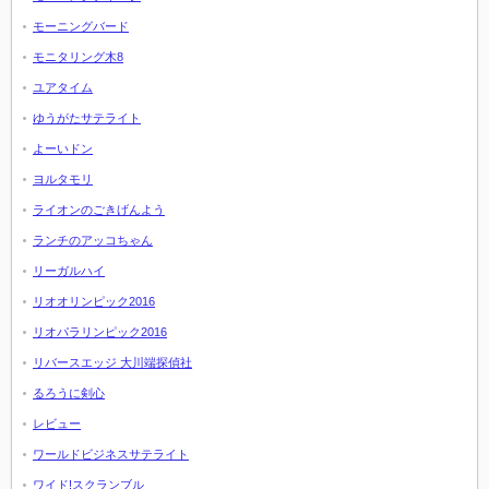
モーニングバード
モニタリング木8
ユアタイム
ゆうがたサテライト
よーいドン
ヨルタモリ
ライオンのごきげんよう
ランチのアッコちゃん
リーガルハイ
リオオリンピック2016
リオパラリンピック2016
リバースエッジ 大川端探偵社
るろうに剣心
レビュー
ワールドビジネスサテライト
ワイド!スクランブル