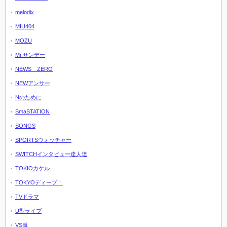
melodix
MIU404
MOZU
Mr.サンデー
NEWS ZERO
NEWアンサー
Nのために
SmaSTATION
SONGS
SPORTSウォッチャー
SWITCHインタビュー達人達
TOKIOカケル
TOKYOディープ！
TVドラマ
U型ライブ
VS嵐