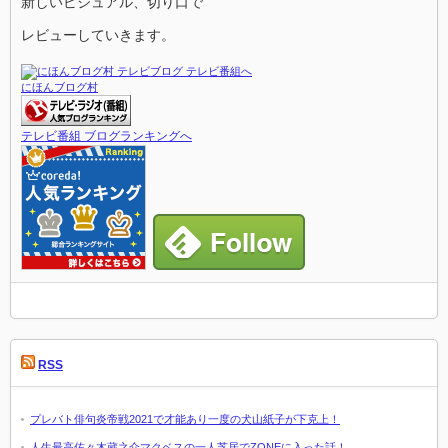
新しいビジュアル、切り口で
レビューしていきます。
にほんブログ村
テレビ番組 ブログランキングへ
RSS
プレバト俳句炎帝戦2021で才能あり一度の犬山紙子が下克上！
人生最高佐々木蔵之介マクベスの一人芝居でZONEに入った話！