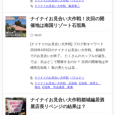
ナイナイのお見合い大作戦
,
バラエティ
ナイナイお見合い大作戦 椿原竜二
ナイナイお見合い大作戦！次回の開
催地は南国リゾート石垣島
04.07
[ナイナイのお見合い大作戦] ブログ村キーワード
2016年4月6日のナイナイお見合い大作戦。 都城市
でのお見合いが終了。 たくさんのカップルが誕生。
では、次はどこで開催するのか？ 次回の開催地は沖
縄県石垣島！ 島の男たちは花…
ナイナイのお見合い大作戦
,
バラエティ
ナイナイお見合い大作戦 石垣島
,
石垣島 保育士
移住
,
石垣島 市会議員 家康
ナイナイお見合い大作戦都城編居酒
屋店長リベンジの結果は？