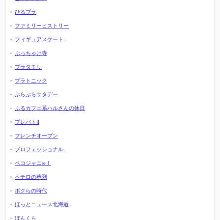
ひるブラ
ファミリーヒストリー
フィギュアスケート
ぶっちゃけ寺
ブラタモリ
プラトニック
ぶらぶらサタデー
ふるカフェ系ハルさんの休日
プレバト!!
フレンチオープン
プロフェッショナル
ペコジャニ∞！
ペテロの葬列
ボクらの時代
ほっとニュース北海道
ぼんくら