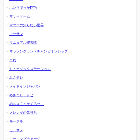
ホンマでっか!?TV
マザーゲーム
マツコの知らない世界
マッサン
マニュアル捜索隊
マラソングランドチャンピオンシップ
まれ
ミュージックステーション
みんテレ
メイドインジャパン
めざましテレビ
めちゃ２イケてるッ！
メレンゲの気持ち
モーグル
モーサテ
モーニングチャージ