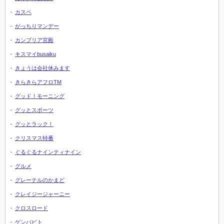
カスペ
がっちりマンデー
カンブリア宮殿
キスマイbusaiku
きょうは会社休みます
きらきらアフロTM
グッド！モーニング
グッとスポーツ
グッとラック！
クリスマス特番
ぐるぐるナインティナイン
グルメ
グレーテルのかまど
クレイジージャーニー
クロスロード
ゲンバビト