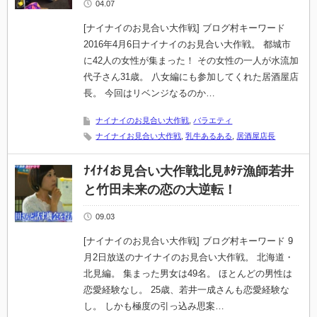
04.07
[ナイナイのお見合い大作戦] ブログ村キーワード
2016年4月6日ナイナイのお見合い大作戦。 都城市
に42人の女性が集まった！ その女性の一人が水流加
代子さん31歳。 八女編にも参加してくれた居酒屋店
長。 今回はリベンジなるのか…
ナイナイのお見合い大作戦
,
バラエティ
ナイナイお見合い大作戦
,
乳牛あるある
,
居酒屋店長
ﾅｲﾅｲお見合い大作戦北見ﾎﾀﾃ漁師若井
と竹田未来の恋の大逆転！
09.03
[ナイナイのお見合い大作戦] ブログ村キーワード 9
月2日放送のナイナイのお見合い大作戦。 北海道・
北見編。 集まった男女は49名。 ほとんどの男性は
恋愛経験なし。 25歳、若井一成さんも恋愛経験な
し。 しかも極度の引っ込み思案…