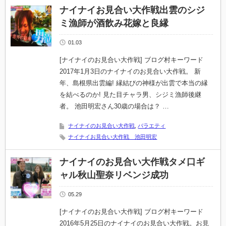
ナイナイお見合い大作戦出雲のシジ
ミ漁師が酒飲み花嫁と良縁
01.03
[ナイナイのお見合い大作戦] ブログ村キーワード
2017年1月3日のナイナイのお見合い大作戦。 新
年、島根県出雲編! 縁結びの神様が出雲で本当の縁
を結べるのか! 見た目チャラ男、シジミ漁師後継
者。 池田明宏さん30歳の場合は？ …
ナイナイのお見合い大作戦
,
バラエティ
ナイナイお見合い大作戦 池田明宏
ナイナイのお見合い大作戦タメ口ギ
ャル秋山聖奈リベンジ成功
05.29
[ナイナイのお見合い大作戦] ブログ村キーワード
2016年5月25日のナイナイのお見合い大作戦。お見