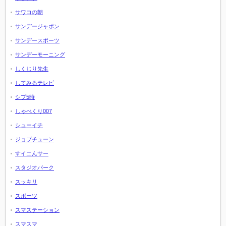
サワコの朝
サンデージャポン
サンデースポーツ
サンデーモーニング
しくじり先生
してみるテレビ
シブ5時
しゃべくり007
シューイチ
ジョブチューン
すイエんサー
スタジオパーク
スッキリ
スポーツ
スマステーション
スマスマ