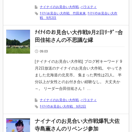
ナイナイのお見合い大作戦
,
バラエティ
ﾅｲﾅｲお見合い大作戦 竹田未来
,
ﾅｲﾅｲのお見合い大作
戦 9月2日
ﾅｲﾅｲのお見合い大作戦9月2日ﾘｰﾀﾞｰ合
田佳祐さんの不思議な縁
09.03
[ナイナイのお見合い大作戦] ブログ村キーワード 9
月2日放送のナイナイのお見合い大作戦。 やってき
ました北海道の北見市。 集まった男性は21人。 半
分以上が女性とのお付き合い経験なし。 大丈夫か
～。 リーダー合田佳祐さん！ …
ナイナイのお見合い大作戦
,
バラエティ
ﾅｲﾅｲのお見合い大作戦 9月2日
ナイナイのお見合い大作戦爆乳大佐
寺島薫さんのリベンジ参加