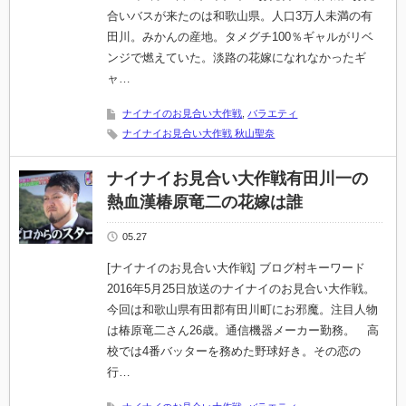
合いバスが来たのは和歌山県。人口3万人未満の有
田川。みかんの産地。タメグチ100％ギャルがリベ
ンジで燃えていた。淡路の花嫁になれなかったギ
ャ…
ナイナイのお見合い大作戦
,
バラエティ
ナイナイお見合い大作戦 秋山聖奈
ナイナイお見合い大作戦有田川一の
熱血漢椿原竜二の花嫁は誰
05.27
[ナイナイのお見合い大作戦] ブログ村キーワード
2016年5月25日放送のナイナイのお見合い大作戦。
今回は和歌山県有田郡有田川町にお邪魔。注目人物
は椿原竜二さん26歳。通信機器メーカー勤務。 高
校では4番バッターを務めた野球好き。その恋の
行…