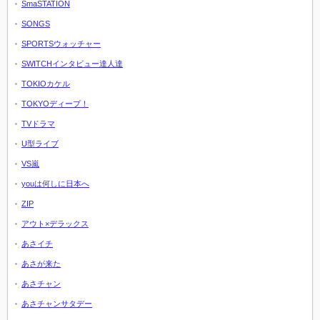
SmaSTATION
SONGS
SPORTSウォッチャー
SWITCHインタビュー達人達
TOKIOカケル
TOKYOディープ！
TVドラマ
U型ライブ
VS嵐
youは何しに日本へ
ZIP
アウト×デラックス
あさイチ
あさが来た
あさチャン
あさチャンサタデー