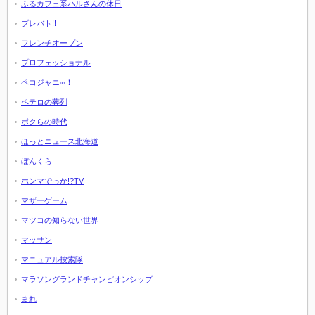
ふるカフェ系ハルさんの休日
プレバト!!
フレンチオープン
プロフェッショナル
ペコジャニ∞！
ペテロの葬列
ボクらの時代
ほっとニュース北海道
ぼんくら
ホンマでっか!?TV
マザーゲーム
マツコの知らない世界
マッサン
マニュアル捜索隊
マラソングランドチャンピオンシップ
まれ