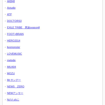
AKB48
Astudio
ATP
DOCTORS3
EXILE TRIBE 男旅seasonⅡ
FOOT×BRAIN
HERO2014
livemonster
LOVEMUSIC
melodix
MIU404
MOZU
Mr.サンデー
NEWS ZERO
NEWアンサー
Nのために