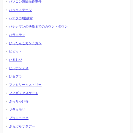
パソコン遠隔操作事件
バックステージ
ハナタカ!優越館
バナナマンの決断までのカウントダウン
バラエティ
ぴったんこカン☆カン
ビビット
ひるおび
ヒルナンデス
ひるブラ
ファミリーヒストリー
フィギュアスケート
ぶっちゃけ寺
ブラタモリ
プラトニック
ぶらぶらサタデー