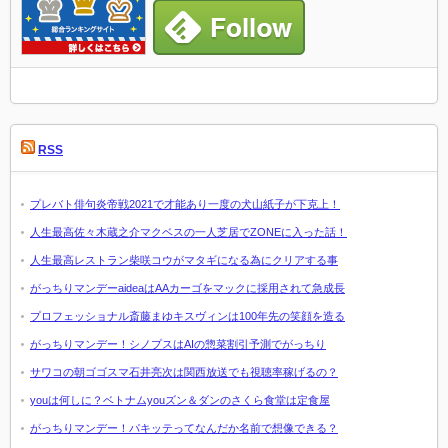
RSS
プレバト俳句炎帝戦2021で才能あり一度の犬山紙子が下克上！
人生最高佐々木蔵之介マクベスの一人芝居でZONEに入った話！
人生最高レストラン柴咲コウがマタギになる為にクリアする事
がっちりマンデーaideaはAAカーゴをマックに採用されて急成長
プロフェッショナル斎藤まゆキスヴィンは100年先の笑顔を造る
がっちりマンデー！シノプスはAIの惣菜割引予測でがっちり
サワコの朝ゴゴスマ石井亮次は関西放送でも視聴率稼げるの？
youは何しに？ベトナムyouズン＆ダンのさくら食堂は定食屋
がっちりマンデー！パキッテってなんだか名前で想像できる？