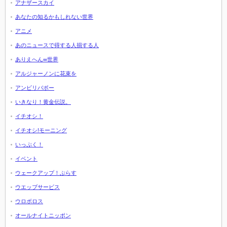
アナザースカイ
あなたの知るかもしれない世界
アニメ
あのニュースで得する人損する人
ありえへん∞世界
アルジャーノンに花束を
アンビリバボー
いきなり！黄金伝説。
イチオシ！
イチオシ!モーニング
いっぷく！
イベント
ウェークアップ！ぷらす
ウエッブサービス
ウロボロス
オールナイトニッポン