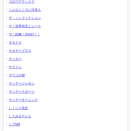
ゴロウデラックス
こんなところに日本人
ザ・ノンフィクション
ザ！世界仰天ニュース
ザ！鉄腕！DASH！！
サキどり
サタデープラス
サッカー
サラメシ
サワコの朝
サンデージャポン
サンデースポーツ
サンデーモーニング
しくじり先生
してみるテレビ
シブ5時