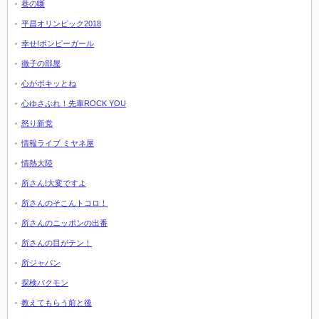
巷の噺
平昌オリンピック2018
幸せ!ボンビーガール
徹子の部屋
心がポキッとね
心ゆさぶれ！先輩ROCK YOU
怒り新党
情報ライブ ミヤネ屋
情熱大陸
所さん!大変ですよ
所さんのそこんトコロ！
所さんのニッポンの出番
所さんの目がテン！
所ジャパン
探検バクモン
教えてもらう前と後