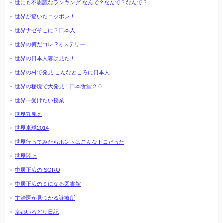
世にも不思議なランキング なんで？なんで？なんで？
世界が驚いたニッポン！
世界ナゼそこに？日本人
世界の何だコレ!?ミステリー
世界の日本人妻は見た！
世界の村で発見!こんなところに日本人
世界の秘境で大発見！日本食堂２０
世界一受けたい授業
世界丸見え
世界卓球2014
世界行ってみたらホントはこんなトコだった
世界陸上
中居正広のISORO
中居正広のミになる図書館
主治医が見つかる診療所
京都いろどり日記