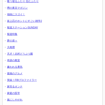
喰う寝るふたり 住むふたり
噂の東京マガジン
地味にスゴイ！
坂上忍のホントにすごい雑学2
報道ステーションSUNDAY
報道特集
夢の扉＋
大相撲
天才！志村どうぶつ園
奇跡の教室
嫌われる勇気
孤独のグルメ
実録！FBIプロファイラー
家売るオンナ
家庭の医学
嵐にしやがれ