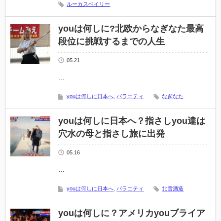
ルーカスベイリー
youは何しに?北欧からなぎなた最高
段位に挑戦するまでの人生
05.21
…
youは何しに日本へ
,
バラエティ
なぎなた
youは何しに日本へ？指さしyou達は
穴水の母と指さし旅に出発
05.16
…
youは何しに日本へ
,
バラエティ
北雪酒造
youは何しに？アメリカyouブライア