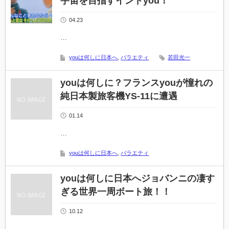
宇宙を目指すインドyou！
04.23
…
youは何しに日本へ
,
バラエティ
若田光一
youは何しに？フランスyouが憧れの
純日本製旅客機YS-11に遭遇
01.14
…
youは何しに日本へ
,
バラエティ
youは何しに日本へジョバンニの凄す
ぎる世界一周ボート旅！！
10.12
…