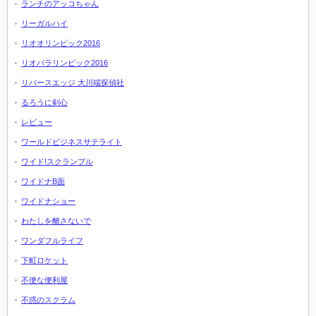
ランチのアッコちゃん
リーガルハイ
リオオリンピック2016
リオパラリンピック2016
リバースエッジ 大川端探偵社
るろうに剣心
レビュー
ワールドビジネスサテライト
ワイド!スクランブル
ワイドナB面
ワイドナショー
わたしを離さないで
ワンダフルライフ
下町ロケット
不便な便利屋
不惑のスクラム