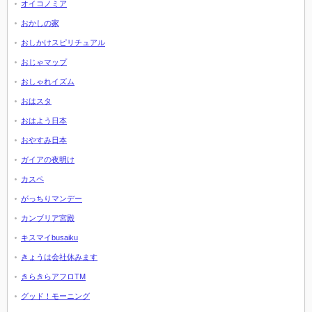
オイコノミア
おかしの家
おしかけスピリチュアル
おじゃマップ
おしゃれイズム
おはスタ
おはよう日本
おやすみ日本
ガイアの夜明け
カスペ
がっちりマンデー
カンブリア宮殿
キスマイbusaiku
きょうは会社休みます
きらきらアフロTM
グッド！モーニング