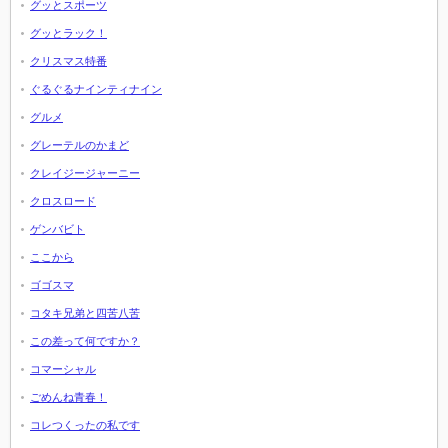
グッとスポーツ
グッとラック！
クリスマス特番
ぐるぐるナインティナイン
グルメ
グレーテルのかまど
クレイジージャーニー
クロスロード
ゲンバビト
ここから
ゴゴスマ
コタキ兄弟と四苦八苦
この差って何ですか？
コマーシャル
ごめんね青春！
コレつくったの私です