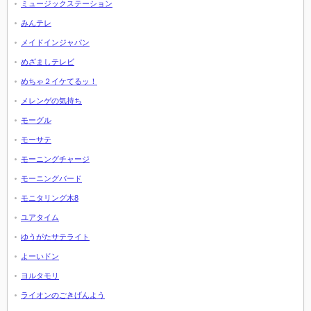
ミュージックステーション
みんテレ
メイドインジャパン
めざましテレビ
めちゃ２イケてるッ！
メレンゲの気持ち
モーグル
モーサテ
モーニングチャージ
モーニングバード
モニタリング木8
ユアタイム
ゆうがたサテライト
よーいドン
ヨルタモリ
ライオンのごきげんよう