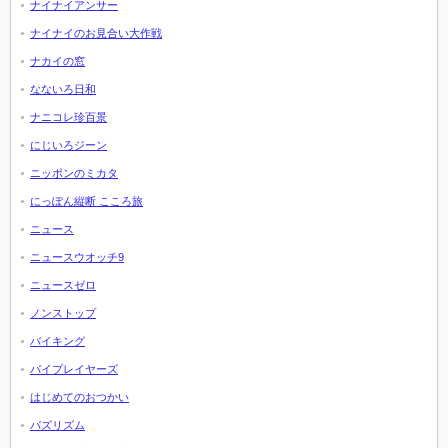
ナイナイアンサー
ナイナイのお見合い大作戦
ナカイの窓
なないろ日和
ナニコレ珍百景
にじいろジーン
ニッポンのミカタ
にっぽん縦断 こころ旅
ニュース
ニュースウオッチ9
ニュースゼロ
ノンストップ
バイキング
バイプレイヤーズ
はじめてのおつかい
バズリズム