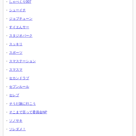
しゃべくり007
シューイチ
ジョブチューン
すイエんサー
スタジオパーク
スッキリ
スポーツ
スマステーション
スマスマ
セカンドラブ
セブンルール
セレブ
そうだ旅に行こう
そこまで言って委員会NP
ソノサキ
ソレダメ！