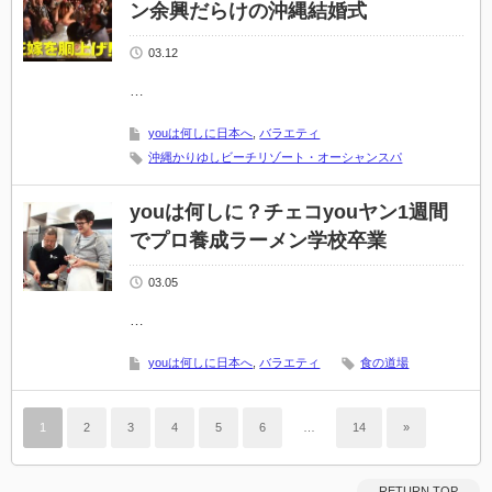
ン余興だらけの沖縄結婚式
03.12
…
youは何しに日本へ
,
バラエティ
沖縄かりゆしビーチリゾート・オーシャンスパ
youは何しに？チェコyouヤン1週間
でプロ養成ラーメン学校卒業
03.05
…
youは何しに日本へ
,
バラエティ
食の道場
1
2
3
4
5
6
…
14
»
RETURN TOP