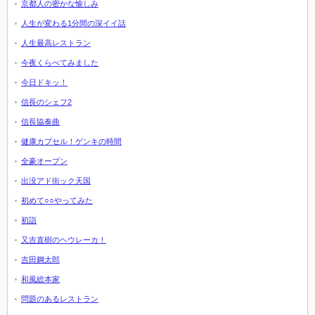
京都人の密かな愉しみ
人生が変わる1分間の深イイ話
人生最高レストラン
今夜くらべてみました
今日ドキッ！
信長のシェフ2
信長協奏曲
健康カプセル！ゲンキの時間
全豪オープン
出没アド街ック天国
初めて○○やってみた
初詣
又吉直樹のヘウレーカ！
吉田鋼太郎
和風総本家
問題のあるレストラン