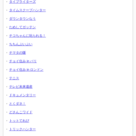
タイプライターズ
タイムスクープハンター
ダウンタウンなう
ためしてガッテン
チコちゃんに叱られる！
ちちんぷいぷい
チマタの噺
チョイ住み in パリ
チョイ住み in ロンドン
テニス
テレビ未来遺産
ドキュメンタリー
とくダネ！
どさんこワイド
トットてれび
トリックハンター