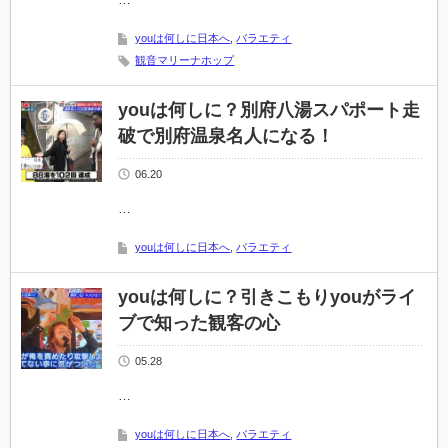
youは何しに日本へ
,
バラエティ
観音マリーナホップ
youは何しに？別府八湯スパポート走
破で別府温泉名人になる！
06.20
…
youは何しに日本へ
,
バラエティ
youは何しに？引きこもりyouがライ
ブで知った観客の心
05.28
…
youは何しに日本へ
,
バラエティ