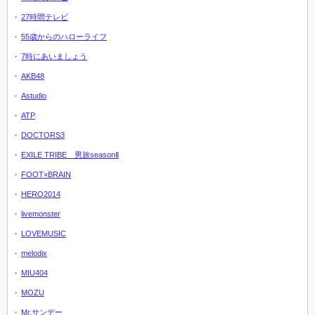
27時間テレビ
55歳からのハローライフ
7時にあいましょう
AKB48
Astudio
ATP
DOCTORS3
EXILE TRIBE 男旅seasonⅡ
FOOT×BRAIN
HERO2014
livemonster
LOVEMUSIC
melodix
MIU404
MOZU
Mr.サンデー