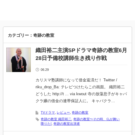
カテゴリー：奇跡の教室
織田裕二主演SPドラマ奇跡の教室6月
28日予備校講師生き残り作戦
06.29
カリスマ塾講師になって借金返済だ！ Twitter /
riku_drop_Ba: テレビつけたらこの画面。 織田裕二
どうした http://t ... via kwout 寺の放蕩息子がキャバ
クラ嬢の借金の連帯保証人に。 キャバクラ…
TVドラマ
,
レビュー
,
奇跡の教室
奇跡の教室 織田裕二
,
奇跡の教室〜その時、仏が舞い
降りた!
,
奇跡の教室出演者