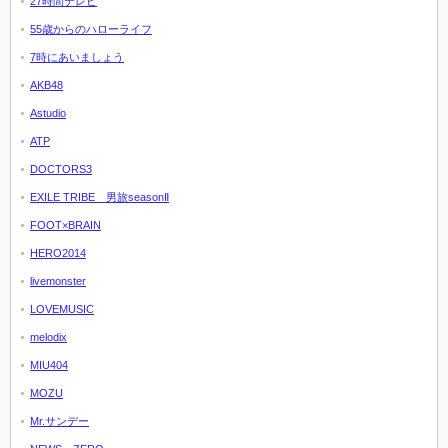
27時間テレビ
55歳からのハローライフ
7時にあいましょう
AKB48
Astudio
ATP
DOCTORS3
EXILE TRIBE 男旅seasonⅡ
FOOT×BRAIN
HERO2014
livemonster
LOVEMUSIC
melodix
MIU404
MOZU
Mr.サンデー