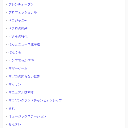
フレンチオープン
プロフェッショナル
ペコジャニ∞！
ペテロの葬列
ボクらの時代
ほっとニュース北海道
ぼんくら
ホンマでっか!?TV
マザーゲーム
マツコの知らない世界
マッサン
マニュアル捜索隊
マラソングランドチャンピオンシップ
まれ
ミュージックステーション
みんテレ