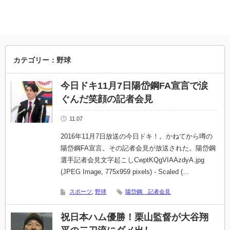
カテゴリー：野球
今日ドキ11月7日陽岱鋼FA宣言で涙
ぐんだ笑顔の記者会見
11.07
2016年11月7日放送の今日ドキ！。かねてから噂の
陽岱鋼FA宣言。その記者会見が放送された。陽岱鋼
選手記者会見文字起こしCwptKQgVIAAzdyA.jpg
(JPEG Image, 775x959 pixels) - Scaled (…
スポーツ
,
野球
陽岱鋼 記者会見
祝日本ハム優勝！栗山監督が大谷翔