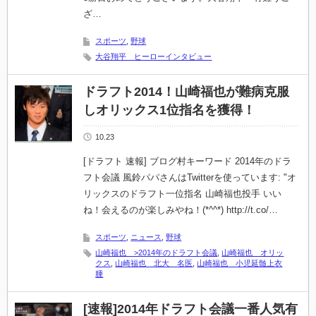
ざ…
スポーツ
,
野球
大谷翔平 ヒーローインタビュー
ドラフト2014！山崎福也が難病克服
しオリックス1位指名を獲得！
10.23
[ドラフト 速報] ブログ村キーワード 2014年のドラ
フト会議 風鈴パパさんはTwitterを使っています: "オ
リックスのドラフト一位指名 山崎福也投手 いい
ね！会えるのが楽しみやね！(*^^*) http://t.co/…
スポーツ
,
ニュース
,
野球
山崎福也 >2014年のドラフト会議
,
山崎福也 オリッ
クス
,
山崎福也 北大 名医
,
山崎福也 小児延髄上衣
腫
[速報]2014年ドラフト会議一番人気有