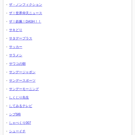
ザ・ノンフィクション
ザ！世界仰天ニュース
ザ！鉄腕！DASH！！
サキどり
サタデープラス
サッカー
サラメシ
サワコの朝
サンデージャポン
サンデースポーツ
サンデーモーニング
しくじり先生
してみるテレビ
シブ5時
しゃべくり007
シューイチ