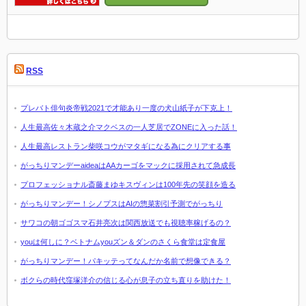
RSS
プレバト俳句炎帝戦2021で才能あり一度の犬山紙子が下克上！
人生最高佐々木蔵之介マクベスの一人芝居でZONEに入った話！
人生最高レストラン柴咲コウがマタギになる為にクリアする事
がっちりマンデーaideaはAAカーゴをマックに採用されて急成長
プロフェッショナル斎藤まゆキスヴィンは100年先の笑顔を造る
がっちりマンデー！シノプスはAIの惣菜割引予測でがっちり
サワコの朝ゴゴスマ石井亮次は関西放送でも視聴率稼げるの？
youは何しに？ベトナムyouズン＆ダンのさくら食堂は定食屋
がっちりマンデー！パキッテってなんだか名前で想像できる？
ボクらの時代窪塚洋介の信じる心が息子の立ち直りを助けた！