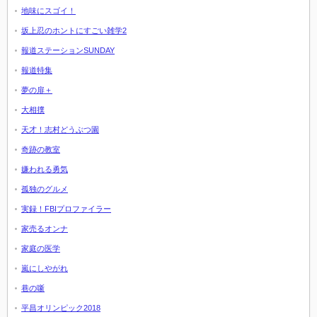
地味にスゴイ！
坂上忍のホントにすごい雑学2
報道ステーションSUNDAY
報道特集
夢の扉＋
大相撲
天才！志村どうぶつ園
奇跡の教室
嫌われる勇気
孤独のグルメ
実録！FBIプロファイラー
家売るオンナ
家庭の医学
嵐にしやがれ
巷の噺
平昌オリンピック2018