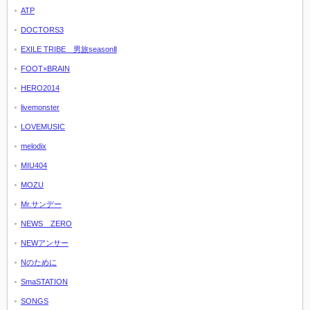
ATP
DOCTORS3
EXILE TRIBE 男旅seasonⅡ
FOOT×BRAIN
HERO2014
livemonster
LOVEMUSIC
melodix
MIU404
MOZU
Mr.サンデー
NEWS ZERO
NEWアンサー
Nのために
SmaSTATION
SONGS