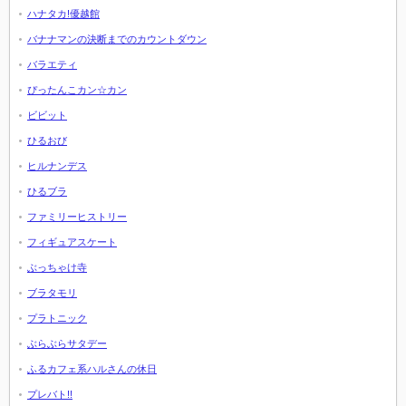
ハナタカ!優越館
バナナマンの決断までのカウントダウン
バラエティ
ぴったんこカン☆カン
ビビット
ひるおび
ヒルナンデス
ひるブラ
ファミリーヒストリー
フィギュアスケート
ぶっちゃけ寺
ブラタモリ
プラトニック
ぶらぶらサタデー
ふるカフェ系ハルさんの休日
プレバト!!