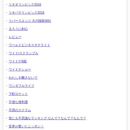
リオオリンピック2016
リオパラリンピック2016
リバースエッジ 大川端探偵社
るろうに剣心
レビュー
ワールドビジネスサテライト
ワイド!スクランブル
ワイドナB面
ワイドナショー
わたしを離さないで
ワンダフルライフ
下町ロケット
不便な便利屋
不惑のスクラム
世にも不思議なランキング なんで？なんで？なんで？
世界が驚いたニッポン！