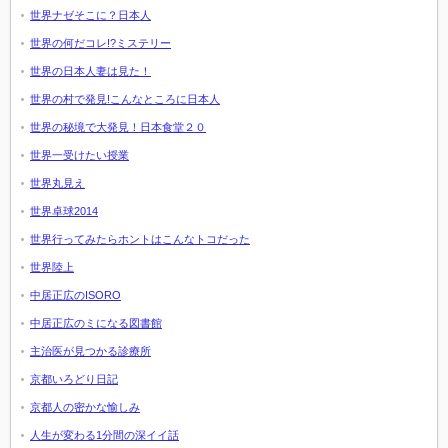
世界ナゼそこに？日本人
世界の何だコレ!?ミステリー
世界の日本人妻は見た！
世界の村で発見!こんなところに日本人
世界の秘境で大発見！日本食堂２０
世界一受けたい授業
世界丸見え
世界卓球2014
世界行ってみたらホントはこんなトコだった
世界陸上
中居正広のISORO
中居正広のミになる図書館
主治医が見つかる診療所
京都いろどり日記
京都人の密かな愉しみ
人生が変わる1分間の深イイ話