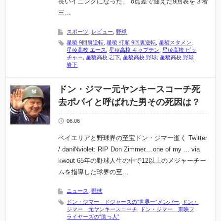
長いイニングになった。 8点差で迎えた9回表を３者
三…
スポーツ
,
レビュー
,
野球
星稜 9回裏逆転
,
星稜 打順 9回裏逆転
,
星稜スタメン
,
星稜高校 エース
,
星稜高校 キャプテン
,
星稜高校 ピッ
チャー
,
星稜高校 岩下
,
星稜高校 野球
,
星稜高校 野球
岩下
ドン・ジマー元ヤンキースコーチ死
去ポパイと呼ばれた男その死因は？
06.06
ベイエリアと野球界の至宝ドン・ジマー逝く Twitter
/ daniNviolet: RIP Don Zimmer....one of my ... via
kwout 65年の野球人生の中で12以上のメジャーチー
ムを指導した球界の至…
ニュース
,
野球
ドン・ジマー ドジャースの“世界一”メンバー
,
ドン・
ジマー 元ヤンキースコーチ
,
ドン・ジマー 東映フ
ライヤーズの“助っ人”