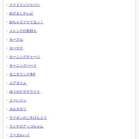
メイドインジャパン
めざましテレビ
めちゃ２イケてるッ！
メレンゲの気持ち
モーグル
モーサテ
モーニングチャージ
モーニングバード
モニタリング木8
ユアタイム
ゆうがたサテライト
よーいドン
ヨルタモリ
ライオンのごきげんよう
ランチのアッコちゃん
リーガルハイ