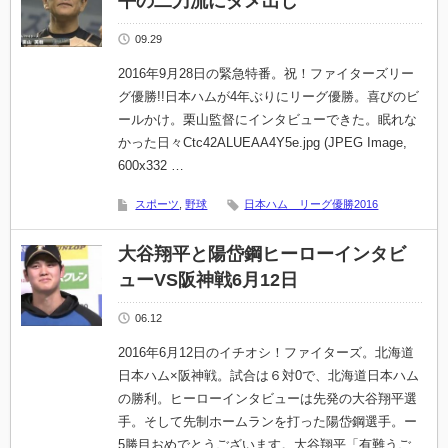
平の二刀流にダメ出し
09.29
2016年9月28日の緊急特番。祝！ファイターズリー
グ優勝!!日本ハムが4年ぶりにリーグ優勝。喜びのビ
ールかけ。栗山監督にインタビューできた。眠れな
かった日々Ctc42ALUEAA4Y5e.jpg (JPEG Image,
600x332 …
スポーツ
,
野球
日本ハム リーグ優勝2016
大谷翔平と陽岱鋼ヒーローインタビ
ューVS阪神戦6月12日
06.12
2016年6月12日のイチオシ！ファイターズ。北海道
日本ハム×阪神戦。試合は６対0で、北海道日本ハム
の勝利。ヒーローインタビューは先発の大谷翔平選
手。そして先制ホームランを打った陽岱鋼選手。ー
5勝目おめでとうございます。大谷翔平「有難うご