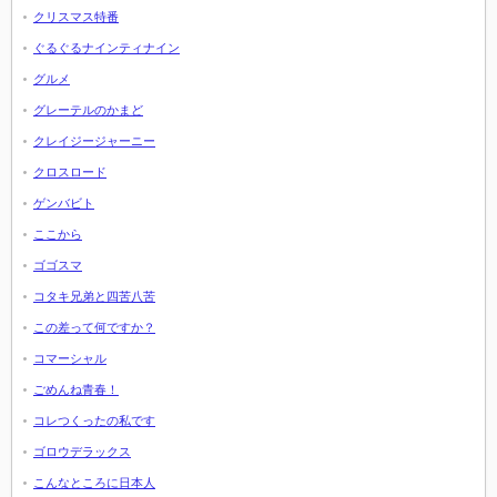
クリスマス特番
ぐるぐるナインティナイン
グルメ
グレーテルのかまど
クレイジージャーニー
クロスロード
ゲンバビト
ここから
ゴゴスマ
コタキ兄弟と四苦八苦
この差って何ですか？
コマーシャル
ごめんね青春！
コレつくったの私です
ゴロウデラックス
こんなところに日本人