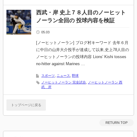
西武・岸 史上７８人目のノーヒット
ノーラン全回の 投球内容を検証
05.03
[ノーヒットノーラン] ブログ村キーワード 去年６月
に中日の山井大介投手が達成して以来,史上78人目の
ノーヒットノーランの投球内容 Lions' Kishi tosses
no-hitter against Marines …
スポーツ
,
ニュース
,
野球
ノーヒットノーラン 完全試合
,
ノーヒットノーラン 西
武 岸
トップページに戻る
RETURN TOP