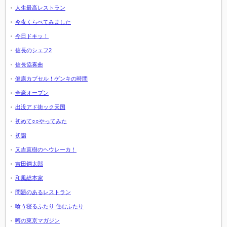
人生最高レストラン
今夜くらべてみました
今日ドキッ！
信長のシェフ2
信長協奏曲
健康カプセル！ゲンキの時間
全豪オープン
出没アド街ック天国
初めて○○やってみた
初詣
又吉直樹のヘウレーカ！
吉田鋼太郎
和風総本家
問題のあるレストラン
喰う寝るふたり 住むふたり
噂の東京マガジン