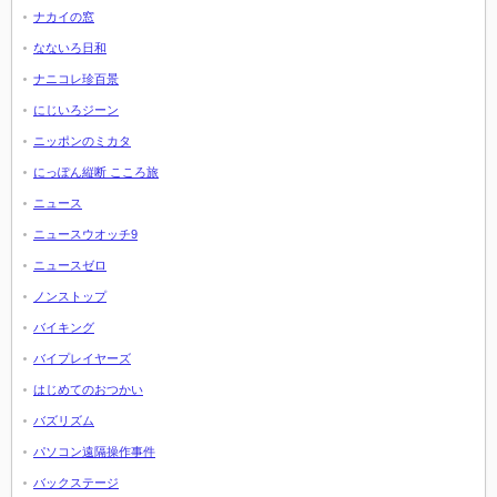
ナカイの窓
なないろ日和
ナニコレ珍百景
にじいろジーン
ニッポンのミカタ
にっぽん縦断 こころ旅
ニュース
ニュースウオッチ9
ニュースゼロ
ノンストップ
バイキング
バイプレイヤーズ
はじめてのおつかい
バズリズム
パソコン遠隔操作事件
バックステージ