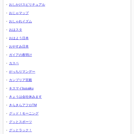
おしかけスピリチュアル
おじゃマップ
おしゃれイズム
おはスタ
おはよう日本
おやすみ日本
ガイアの夜明け
カスペ
がっちりマンデー
カンブリア宮殿
キスマイbusaiku
きょうは会社休みます
きらきらアフロTM
グッド！モーニング
グッとスポーツ
グッとラック！