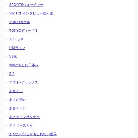
SPORTSウォッチャー
SWITCHインタビュー達人達
TOKIOカケル
TOKYOディープ！
TVドラマ
U型ライブ
VS嵐
youは何しに日本へ
ZIP
アウト×デラックス
あさイチ
あさが来た
あさチャン
あさチャンサタデー
アナザースカイ
あなたの知るかもしれない世界