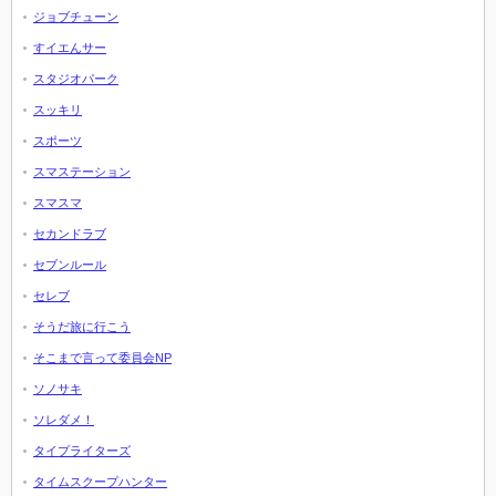
ジョブチューン
すイエんサー
スタジオパーク
スッキリ
スポーツ
スマステーション
スマスマ
セカンドラブ
セブンルール
セレブ
そうだ旅に行こう
そこまで言って委員会NP
ソノサキ
ソレダメ！
タイプライターズ
タイムスクープハンター