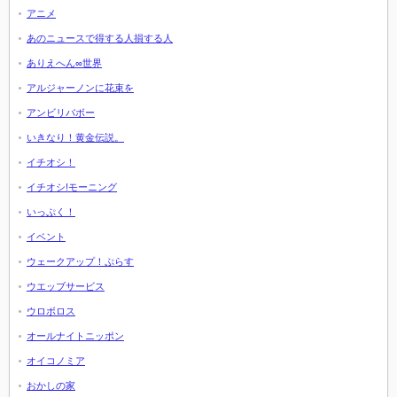
アニメ
あのニュースで得する人損する人
ありえへん∞世界
アルジャーノンに花束を
アンビリバボー
いきなり！黄金伝説。
イチオシ！
イチオシ!モーニング
いっぷく！
イベント
ウェークアップ！ぷらす
ウエッブサービス
ウロボロス
オールナイトニッポン
オイコノミア
おかしの家