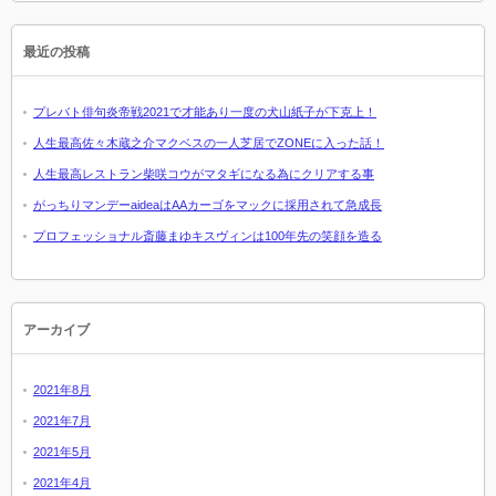
最近の投稿
プレバト俳句炎帝戦2021で才能あり一度の犬山紙子が下克上！
人生最高佐々木蔵之介マクベスの一人芝居でZONEに入った話！
人生最高レストラン柴咲コウがマタギになる為にクリアする事
がっちりマンデーaideaはAAカーゴをマックに採用されて急成長
プロフェッショナル斎藤まゆキスヴィンは100年先の笑顔を造る
アーカイブ
2021年8月
2021年7月
2021年5月
2021年4月