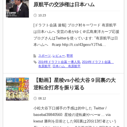
原航平の交渉権は日本ハム
10.23
[ドラフト会議 速報] ブログ村キーワード 有原航平
は日本ハムへ 安芸の者がゆく＠広島東洋カープ応援
ブログさんはTwitterを使っています: "有原航平は日
本ハムへ #carp http://t.co/43gexvYJTh&…
スポーツ
,
レビュー
,
野球
2014年ドラフト会議 一番人気
,
2014年ドラフト会議
有原航平
,
日本ハム 有原航平
【動画】星稜vs小松大谷９回裏の大
逆転全打席を振り返る
08.12
小松大谷下口捕手の予感は的中した Twitter /
basebal39840560: 星稜の逆転劇やべーw ... via
kwout 勝利を目前とした9回裏は20分13打者という