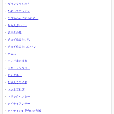
ダウンタウンなう
ためしてガッテン
チコちゃんに叱られる！
ちちんぷいぷい
チマタの噺
チョイ住み in パリ
チョイ住み in ロンドン
テニス
テレビ未来遺産
ドキュメンタリー
とくダネ！
どさんこワイド
トットてれび
トリックハンター
ナイナイアンサー
ナイナイのお見合い大作戦