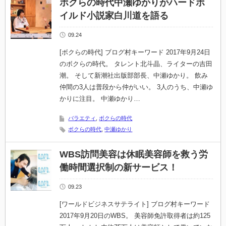
ボクらの時代中瀬ゆかりがハードボ
イルド小説家白川道を語る
09.24
[ボクらの時代] ブログ村キーワード 2017年9月24日
のボクらの時代。 タレント北斗晶、ライターの吉田
潮。 そして新潮社出版部部長、中瀬ゆかり。 飲み
仲間の3人は普段から仲がいい。 3人のうち、中瀬ゆ
かりに注目。 中瀬ゆかり…
バラエティ
,
ボクらの時代
ボクらの時代
,
中瀬ゆかり
WBS訪問美容は休眠美容師を救う労
働時間選択制の新サービス！
09.23
[ワールドビジネスサテライト] ブログ村キーワード
2017年9月20日のWBS。 美容師免許取得者は約125