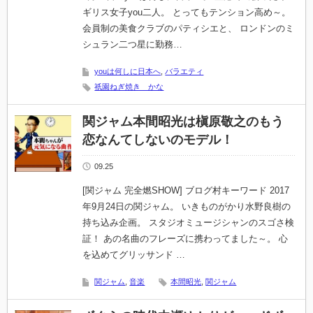
ギリス女子you二人。 とってもテンション高め～。
会員制の美食クラブのパティシエと、 ロンドンのミ
シュラン二つ星に勤務…
youは何しに日本へ
,
バラエティ
祇園ねぎ焼き かな
関ジャム本間昭光は槇原敬之のもう
恋なんてしないのモデル！
09.25
[関ジャム 完全燃SHOW] ブログ村キーワード 2017
年9月24日の関ジャム。 いきものがかり水野良樹の
持ち込み企画。 スタジオミュージシャンのスゴさ検
証！ あの名曲のフレーズに携わってました～。 心
を込めてグリッサンド …
関ジャム
,
音楽
本間昭光
,
関ジャム