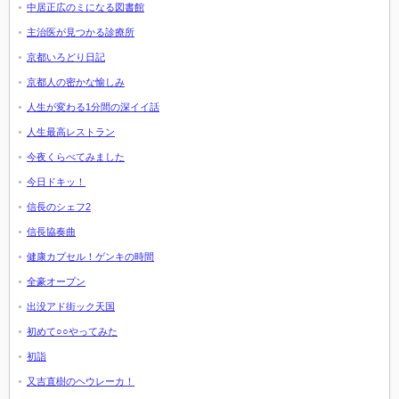
中居正広のミになる図書館
主治医が見つかる診療所
京都いろどり日記
京都人の密かな愉しみ
人生が変わる1分間の深イイ話
人生最高レストラン
今夜くらべてみました
今日ドキッ！
信長のシェフ2
信長協奏曲
健康カプセル！ゲンキの時間
全豪オープン
出没アド街ック天国
初めて○○やってみた
初詣
又吉直樹のヘウレーカ！