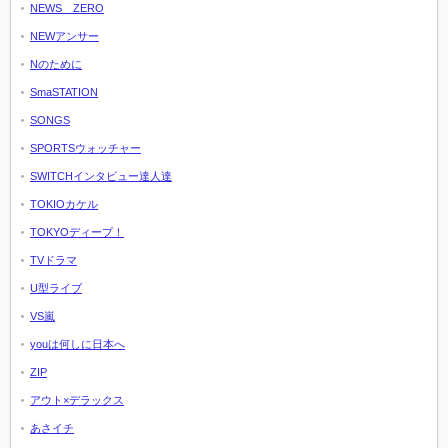
NEWS ZERO
NEWアンサー
Nのために
SmaSTATION
SONGS
SPORTSウォッチャー
SWITCHインタビュー達人達
TOKIOカケル
TOKYOディープ！
TVドラマ
U型ライブ
VS嵐
youは何しに日本へ
ZIP
アウト×デラックス
あさイチ