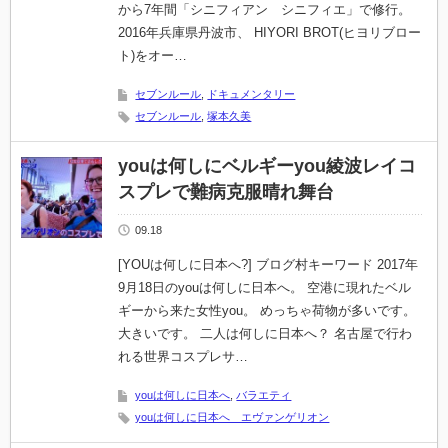
から7年間「シニフィアン シニフィエ」で修行。
2016年兵庫県丹波市、 HIYORI BROT(ヒヨリブロー
ト)をオー…
セブンルール
,
ドキュメンタリー
セブンルール
,
塚本久美
youは何しにベルギーyou綾波レイコ
スプレで難病克服晴れ舞台
09.18
[YOUは何しに日本へ?] ブログ村キーワード 2017年
9月18日のyouは何しに日本へ。 空港に現れたベル
ギーから来た女性you。 めっちゃ荷物が多いです。
大きいです。 二人は何しに日本へ？ 名古屋で行わ
れる世界コスプレサ…
youは何しに日本へ
,
バラエティ
youは何しに日本へ エヴァンゲリオン