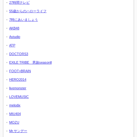
27時間テレビ
55歳からのハローライフ
7時にあいましょう
AKB48
Astudio
ATP
DOCTORS3
EXILE TRIBE 男旅seasonⅡ
FOOT×BRAIN
HERO2014
livemonster
LOVEMUSIC
melodix
MIU404
MOZU
Mr.サンデー