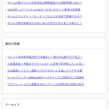
サワコの朝ゴゴスマ石井亮次は関西放送でも視聴率稼げるの？
youは何しに？ベトナムyouズン＆ダンのさくら食堂は定食屋
がっちりマンデー！パキッテってなんだか名前で想像できる？
ボクらの時代窪塚洋介の信じる心が息子の立ち直りを助けた！
最近の投稿
プレバト俳句炎帝戦2021で才能あり一度の犬山紙子が下克上！
人生最高佐々木蔵之介マクベスの一人芝居でZONEに入った話！
人生最高レストラン柴咲コウがマタギになる為にクリアする事
がっちりマンデーaideaはAAカーゴをマックに採用されて急成長
プロフェッショナル斎藤まゆキスヴィンは100年先の笑顔を造る
アーカイブ