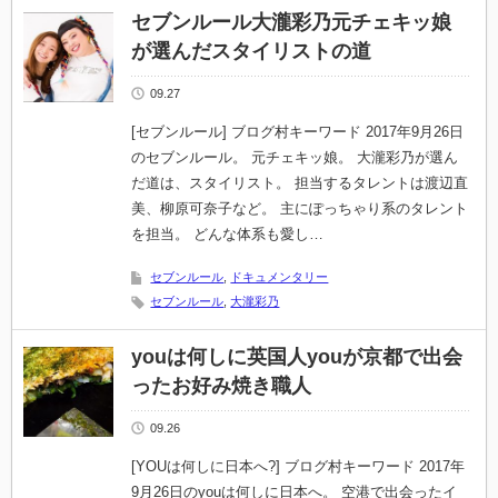
セブンルール大瀧彩乃元チェキッ娘
が選んだスタイリストの道
09.27
[セブンルール] ブログ村キーワード 2017年9月26日
のセブンルール。 元チェキッ娘。 大瀧彩乃が選ん
だ道は、スタイリスト。 担当するタレントは渡辺直
美、柳原可奈子など。 主にぽっちゃり系のタレント
を担当。 どんな体系も愛し…
セブンルール
,
ドキュメンタリー
セブンルール
,
大瀧彩乃
youは何しに英国人youが京都で出会
ったお好み焼き職人
09.26
[YOUは何しに日本へ?] ブログ村キーワード 2017年
9月26日のyouは何しに日本へ。 空港で出会ったイ