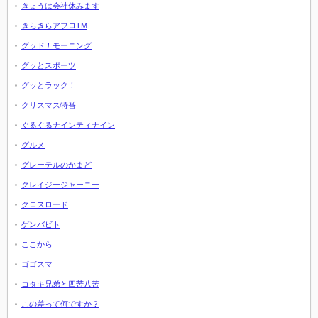
きょうは会社休みます
きらきらアフロTM
グッド！モーニング
グッとスポーツ
グッとラック！
クリスマス特番
ぐるぐるナインティナイン
グルメ
グレーテルのかまど
クレイジージャーニー
クロスロード
ゲンバビト
ここから
ゴゴスマ
コタキ兄弟と四苦八苦
この差って何ですか？