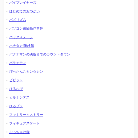
バイプレイヤーズ
はじめてのおつかい
バズリズム
パソコン遠隔操作事件
バックステージ
ハナタカ!優越館
バナナマンの決断までのカウントダウン
バラエティ
ぴったんこカン☆カン
ビビット
ひるおび
ヒルナンデス
ひるブラ
ファミリーヒストリー
フィギュアスケート
ぶっちゃけ寺