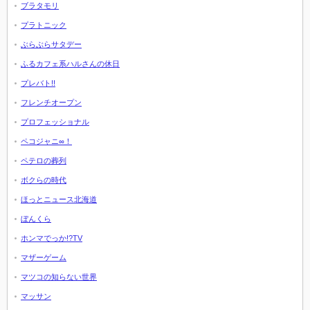
ブラタモリ
プラトニック
ぶらぶらサタデー
ふるカフェ系ハルさんの休日
プレバト!!
フレンチオープン
プロフェッショナル
ペコジャニ∞！
ペテロの葬列
ボクらの時代
ほっとニュース北海道
ぼんくら
ホンマでっか!?TV
マザーゲーム
マツコの知らない世界
マッサン