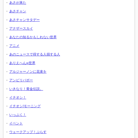
あさが来た
あさチャン
あさチャンサタデー
アナザースカイ
あなたの知るかもしれない世界
アニメ
あのニュースで得する人損する人
ありえへん∞世界
アルジャーノンに花束を
アンビリバボー
いきなり！黄金伝説。
イチオシ！
イチオシ!モーニング
いっぷく！
イベント
ウェークアップ！ぷらす