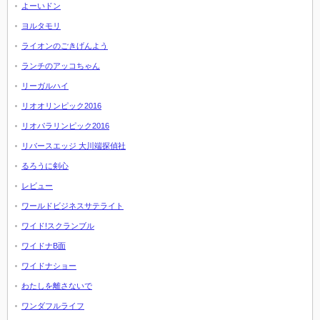
よーいドン
ヨルタモリ
ライオンのごきげんよう
ランチのアッコちゃん
リーガルハイ
リオオリンピック2016
リオパラリンピック2016
リバースエッジ 大川端探偵社
るろうに剣心
レビュー
ワールドビジネスサテライト
ワイド!スクランブル
ワイドナB面
ワイドナショー
わたしを離さないで
ワンダフルライフ