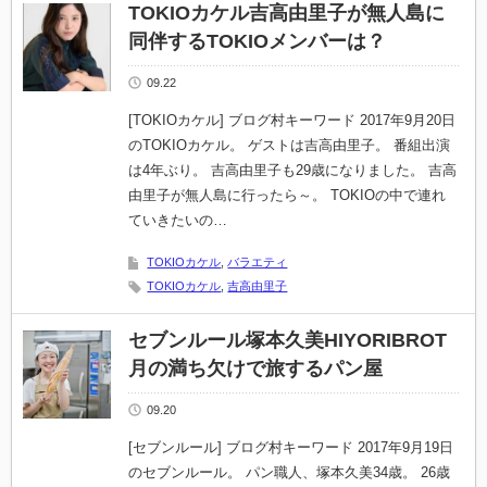
TOKIOカケル吉高由里子が無人島に
同伴するTOKIOメンバーは？
09.22
[TOKIOカケル] ブログ村キーワード 2017年9月20日
のTOKIOカケル。 ゲストは吉高由里子。 番組出演
は4年ぶり。 吉高由里子も29歳になりました。 吉高
由里子が無人島に行ったら～。 TOKIOの中で連れ
ていきたいの…
TOKIOカケル
,
バラエティ
TOKIOカケル
,
吉高由里子
セブンルール塚本久美HIYORIBROT
月の満ち欠けで旅するパン屋
09.20
[セブンルール] ブログ村キーワード 2017年9月19日
のセブンルール。 パン職人、塚本久美34歳。 26歳