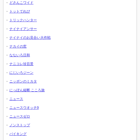
どさんこワイド
トットてれび
トリックハンター
ナイナイアンサー
ナイナイのお見合い大作戦
ナカイの窓
なないろ日和
ナニコレ珍百景
にじいろジーン
ニッポンのミカタ
にっぽん縦断 こころ旅
ニュース
ニュースウオッチ9
ニュースゼロ
ノンストップ
バイキング