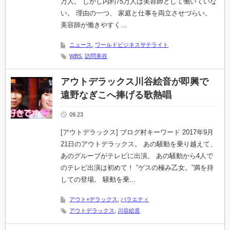
万人。 しかし内約75万人は美容師として働いていな
い。 理由の一つ、 家庭と仕事を両立させづらい。
美容師が働きやすく…
ニュース
,
ワールドビジネスサテライト
WBS
,
訪問美容
アウトデラックス川谷絵音が即興で
遠野なぎこへ捧げる歌熱唱
09.23
[アウトデラックス] ブログ村キーワード 2017年9月
21日のアウトデラックス。 あの騒動を乗り越えて、
あのグループがテレビに出演。 あの騒動から4人で
のテレビ出演は初めて！ ”ゲスの極み乙女。”満を持
しての登場。 騒動を乗…
アウト×デラックス
,
バラエティ
アウトデラックス
,
川谷絵音