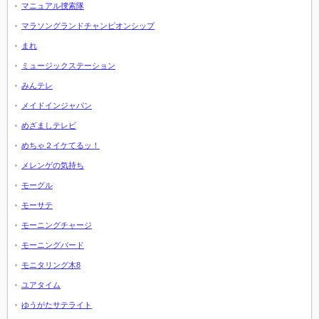
マニュアル捜索隊
マラソングランドチャンピオンシップ
まれ
ミュージックステーション
みんテレ
メイドインジャパン
めざましテレビ
めちゃ２イケてるッ！
メレンゲの気持ち
モーグル
モーサテ
モーニングチャージ
モーニングバード
モニタリング木8
ユアタイム
ゆうがたサテライト