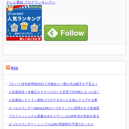
テレビ番組 ブログランキングへ
RSS
プレバト俳句炎帝戦2021で才能あり一度の犬山紙子が下克上！
人生最高佐々木蔵之介マクベスの一人芝居でZONEに入った話！
人生最高レストラン柴咲コウがマタギになる為にクリアする事
がっちりマンデーaideaはAAカーゴをマックに採用されて急成長
プロフェッショナル斎藤まゆキスヴィンは100年先の笑顔を造る
がっちりマンデー！シノプスはAIの惣菜割引予測でがっちり