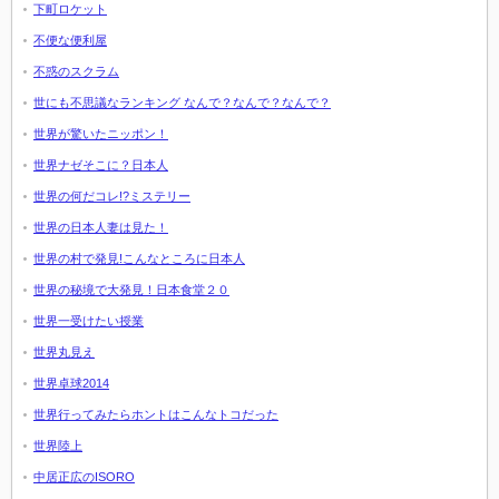
下町ロケット
不便な便利屋
不惑のスクラム
世にも不思議なランキング なんで？なんで？なんで？
世界が驚いたニッポン！
世界ナゼそこに？日本人
世界の何だコレ!?ミステリー
世界の日本人妻は見た！
世界の村で発見!こんなところに日本人
世界の秘境で大発見！日本食堂２０
世界一受けたい授業
世界丸見え
世界卓球2014
世界行ってみたらホントはこんなトコだった
世界陸上
中居正広のISORO