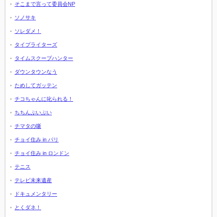
そこまで言って委員会NP
ソノサキ
ソレダメ！
タイプライターズ
タイムスクープハンター
ダウンタウンなう
ためしてガッテン
チコちゃんに叱られる！
ちちんぷいぷい
チマタの噺
チョイ住み in パリ
チョイ住み in ロンドン
テニス
テレビ未来遺産
ドキュメンタリー
とくダネ！