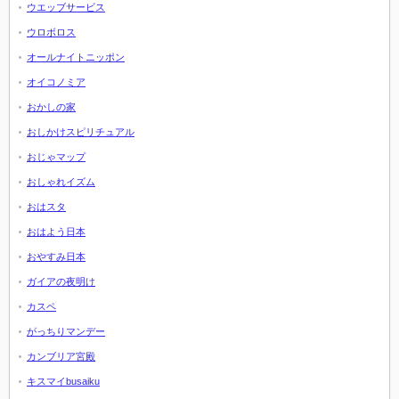
ウエッブサービス
ウロボロス
オールナイトニッポン
オイコノミア
おかしの家
おしかけスピリチュアル
おじゃマップ
おしゃれイズム
おはスタ
おはよう日本
おやすみ日本
ガイアの夜明け
カスペ
がっちりマンデー
カンブリア宮殿
キスマイbusaiku