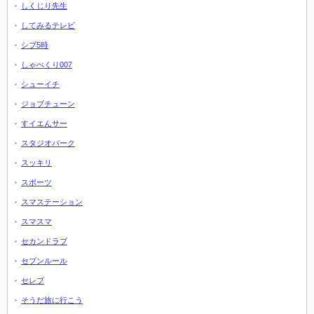
しくじり先生
してみるテレビ
シブ5時
しゃべくり007
シューイチ
ジョブチューン
すイエんサー
スタジオパーク
スッキリ
スポーツ
スマステーション
スマスマ
セカンドラブ
セブンルール
セレブ
そうだ旅に行こう