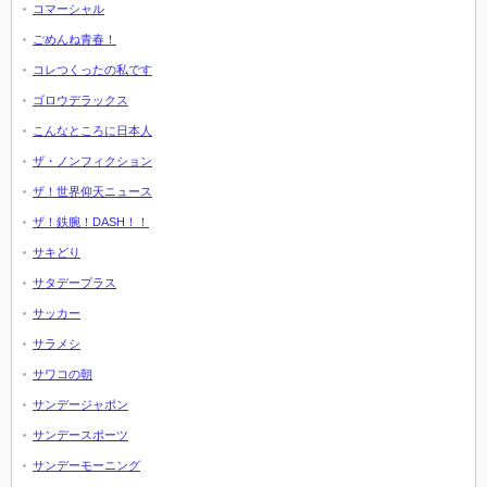
コマーシャル
ごめんね青春！
コレつくったの私です
ゴロウデラックス
こんなところに日本人
ザ・ノンフィクション
ザ！世界仰天ニュース
ザ！鉄腕！DASH！！
サキどり
サタデープラス
サッカー
サラメシ
サワコの朝
サンデージャポン
サンデースポーツ
サンデーモーニング