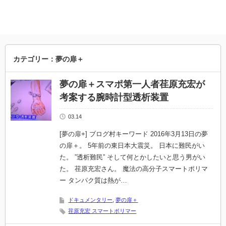
カテゴリー：夢の扉＋
夢の扉＋スマポ第一人者荏原充宏が
考案する腕時計型透析装置
03.14
[夢の扉+] ブログ村キーワード 2016年3月13日の夢
の扉＋。 5年前の東日本大震災。 日本に難民がい
た。 ”透析難民” そして何とかしたいと思う男がい
た。 荏原充宏さん。 魔法の高分子スマートポリマ
ー タンパク質は熱が…
ドキュメンタリー
,
夢の扉＋
荏原充宏 スマートポリマー