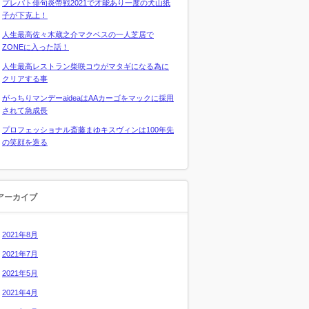
プレバト俳句炎帝戦2021で才能あり一度の犬山紙
子が下克上！
人生最高佐々木蔵之介マクベスの一人芝居で
ZONEに入った話！
人生最高レストラン柴咲コウがマタギになる為に
クリアする事
がっちりマンデーaideaはAAカーゴをマックに採用
されて急成長
プロフェッショナル斎藤まゆキスヴィンは100年先
の笑顔を造る
アーカイブ
2021年8月
2021年7月
2021年5月
2021年4月