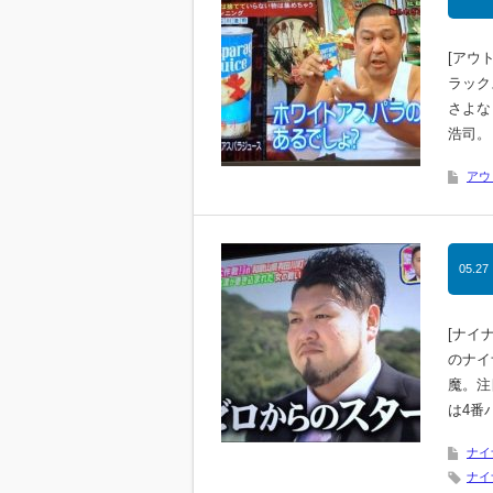
[アウ
ラック
さよな
浩司。
アウ
05.27
[ナイ
のナイ
魔。注
は4番
ナイ
ナイ