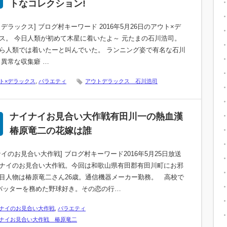
トなコレクション!
トデラックス] ブログ村キーワード 2016年5月26日のアウト×デ
ス。 今日人類が初めて木星に着いたよ～ 元たまの石川浩司。
ら人類では着いたーと叫んでいた。 ランニング姿で有名な石川
 異常な収集癖 …
ト×デラックス
,
バラエティ
アウトデラックス 石川浩司
ナイナイお見合い大作戦有田川一の熱血漢
椿原竜二の花嫁は誰
ナイのお見合い大作戦] ブログ村キーワード2016年5月25日放送
ナイのお見合い大作戦。今回は和歌山県有田郡有田川町にお邪
目人物は椿原竜二さん26歳。通信機器メーカー勤務。 高校で
バッターを務めた野球好き。その恋の行…
ナイのお見合い大作戦
,
バラエティ
ナイお見合い大作戦 椿原竜二