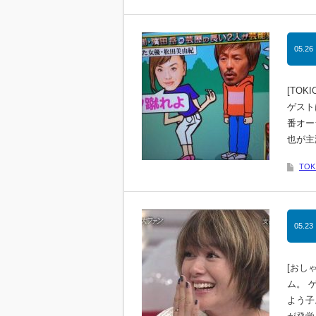
05.26
[TOK
ゲスト
番オー
也が主
TO
05.23
[おし
ム。 
よう子