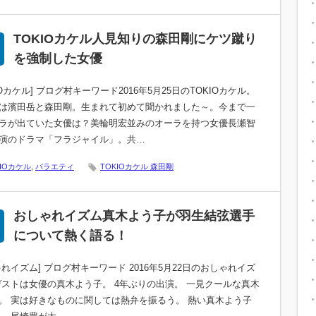
TOKIOカケル人見知りの森田剛にケツ蹴り
を強制した女優
IOカケル] ブログ村キーワード2016年5月25日のTOKIOカケル。
は濱田岳と森田剛。生まれて初めて聞かれました～。今まで一
ラが出ていた女優は？美輪明宏並みのオーラを持つ女優長瀬智
演のドラマ「フラジャイル」。共…
KIOカケル
,
バラエティ
TOKIOカケル 森田剛
おしゃれイズム真木よう子が羽生結弦選手
について熱く語る！
ゃれイズム] ブログ村キーワード 2016年5月22日のおしゃれイズ
ゲストは女優の真木よう子。 4年ぶりの出演。 一見クールな真木
。 実は好きなものに関しては熱弁を振るう。 熱い真木よう子