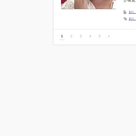
が発覚
おし
おし
1
2
3
4
5
»