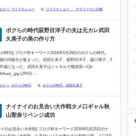
エティ
,
ワイドナショー
ワイドナショー サラリーマン川柳
ボクらの時代荻野目洋子の夫は元カレ武田
久美子の美の作り方
らの時代] ブログ村キーワード2016年5月29日のボクらの時代。
園の同級生が集まった。武田久美子、荻野目洋子、森口博子。3
47歳になった。武田久美子はシャネルで職員室へCjk-
AAuut_.jpg (JPEG …
エティ
,
ボクらの時代
ボクらの時代 武田久美子
ナイナイのお見合い大作戦タメ口ギャル秋
山聖奈リベンジ成功
ナイのお見合い大作戦] ブログ村キーワード2016年5月25日のナ
のお見合い大作戦。お見合いバスが来たのは和歌山県。人口3万