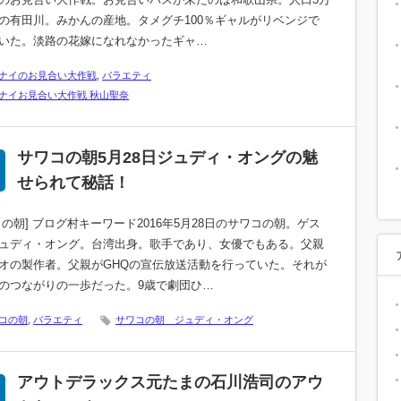
の有田川。みかんの産地。タメグチ100％ギャルがリベンジで
いた。淡路の花嫁になれなかったギャ…
ナイのお見合い大作戦
,
バラエティ
ナイお見合い大作戦 秋山聖奈
サワコの朝5月28日ジュディ・オングの魅
せられて秘話！
コの朝] ブログ村キーワード2016年5月28日のサワコの朝。ゲス
ュディ・オング。台湾出身。歌手であり、女優でもある。父親
オの製作者。父親がGHQの宣伝放送活動を行っていた。それが
のつながりの一歩だった。9歳で劇団ひ…
コの朝
,
バラエティ
サワコの朝 ジュディ・オング
アウトデラックス元たまの石川浩司のアウ