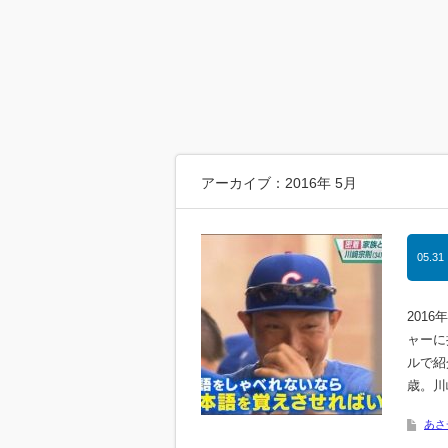
アーカイブ：2016年 5月
05.31
201
ャーに
ルで紹
歳。川
あさ