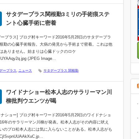
サタデープラス関根勤3ミリの手術痕ステ
ント心臓手術に密着
デープラス] ブログ村キーワード2016年5月28日のサタデープラ
根勤の心臓手術報告。大病の発見から手術まで密着。これは他
はありません。始まりは心臓ドックのロケ
hsUYAAqy2q.jpg (JPEG Image…
デープラス
,
ニュース
サタデープラス 関根勤
ワイドナショー松本人志のサラリーマン川
柳批判ウエンツが喝
ドナショー] ブログ村キーワード2016年5月29日のワイドナショ
016年のサラリーマン川柳が発表。松本人志がその内容に吠え
いのプロ松本人志には気に入らないことがある。松本人志がも
ISvpnUUAAkXuC.jp…