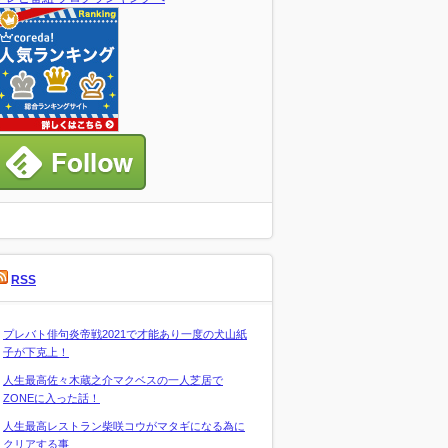
RSS
プレバト俳句炎帝戦2021で才能あり一度の犬山紙
子が下克上！
人生最高佐々木蔵之介マクベスの一人芝居で
ZONEに入った話！
人生最高レストラン柴咲コウがマタギになる為に
クリアする事