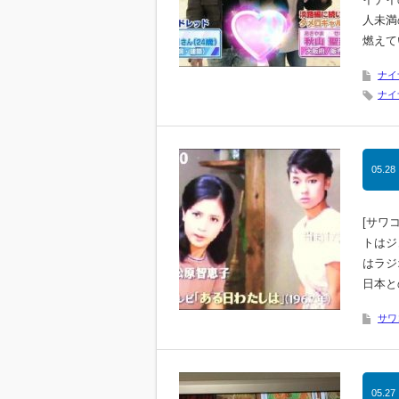
人未満
燃えて
ナイ
ナイ
05.28
[サワ
トはジ
はラジ
日本と
サワ
05.27