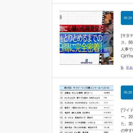
05.29
[サタ
ス。関
人事で
CjitY
サタ
05.29
[ワイ
ー。2
た。笑
の申すCj