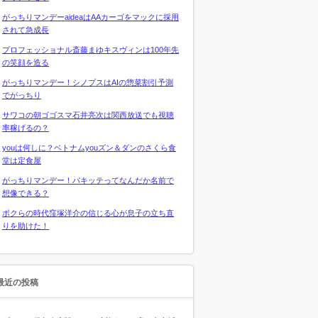
がっちりマンデーaideaはAAカーゴをマックに採用
されて急成長
プロフェッショナル斎藤まゆキスヴィンは100年先
の笑顔を造る
がっちりマンデー！シノプスはAIの惣菜割引予測
でがっちり
サワコの朝ゴゴスマ石井亮次は関西放送でも視聴
率稼げるの？
youは何しに？ベトナムyouズン＆ダンのさくら食
堂は定食屋
がっちりマンデー！パキッテってなんだか名前で
想像できる？
ボクらの時代窪塚洋介の信じる心が息子の立ち直
りを助けた！
最近の投稿