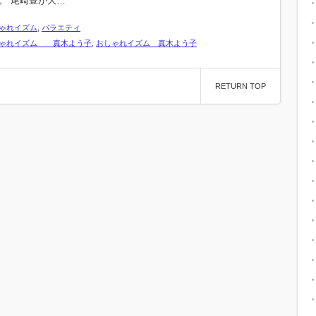
。 尾崎豊が大…
ゃれイズム
,
バラエティ
ゃれイズム 真木よう子
,
おしゃれイズム 真木よう子
RETURN TOP