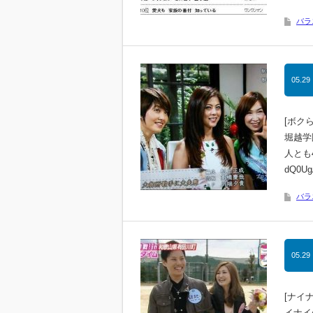
バラ
05.29
[ボク
堀越学
人とも
dQ0Ug
バラ
05.29
[ナイ
イナイ