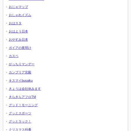
おじゃマップ
おしゃれイズム
おはスタ
おはよう日本
おやすみ日本
ガイアの夜明け
カスペ
がっちりマンデー
カンブリア宮殿
キスマイbusaiku
きょうは会社休みます
きらきらアフロTM
グッド！モーニング
グッとスポーツ
グッとラック！
クリスマス特番