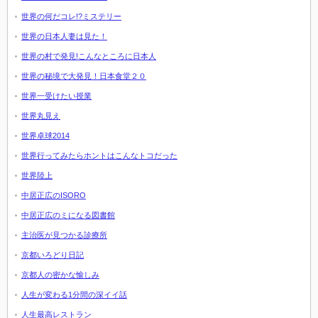
世界の何だコレ!?ミステリー
世界の日本人妻は見た！
世界の村で発見!こんなところに日本人
世界の秘境で大発見！日本食堂２０
世界一受けたい授業
世界丸見え
世界卓球2014
世界行ってみたらホントはこんなトコだった
世界陸上
中居正広のISORO
中居正広のミになる図書館
主治医が見つかる診療所
京都いろどり日記
京都人の密かな愉しみ
人生が変わる1分間の深イイ話
人生最高レストラン