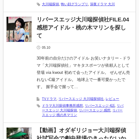
大川端探偵
,
怖い顔グランプリ
,
深夜ドラマ 大川
リバースエッジ大川端探偵社FILE.04
感想アイドル・桃の木マリンを探し
て
05.10
30年前の自分だけのアイドル お笑いナタリー - ドラ
マ「大川端探偵社」マキタスポーツが依頼人として
登場 via kwout 初めて会ったアイドル。 ぜんぜん売
れないC級アイドル。 地球上で一番可愛かったで
す。 握手会で握って…
TVドラマ
,
リバースエッジ 大川端探偵社
,
レビュー
ドラマ大川探偵事務所感想
,
リバースエッジ 4話
,
リバ
ースエッジ 大川端探偵
,
リバースエッジ 感想
,
リバー
スエッジ 桃の木マリン
【動画】オダギリジョー大川端探偵
社試写会で劇中登場のきったないか