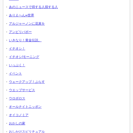
あのニュースで得する人損する人
ありえへん∞世界
アルジャーノンに花束を
アンビリバボー
いきなり！黄金伝説。
イチオシ！
イチオシ!モーニング
いっぷく！
イベント
ウェークアップ！ぷらす
ウエッブサービス
ウロボロス
オールナイトニッポン
オイコノミア
おかしの家
おしかけスピリチュアル