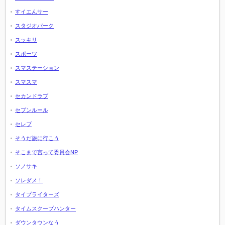
すイエんサー
スタジオパーク
スッキリ
スポーツ
スマステーション
スマスマ
セカンドラブ
セブンルール
セレブ
そうだ旅に行こう
そこまで言って委員会NP
ソノサキ
ソレダメ！
タイプライターズ
タイムスクープハンター
ダウンタウンなう