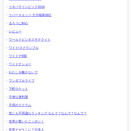
リオパラリンピック2016
リバースエッジ 大川端探偵社
るろうに剣心
レビュー
ワールドビジネスサテライト
ワイド!スクランブル
ワイドナB面
ワイドナショー
わたしを離さないで
ワンダフルライフ
下町ロケット
不便な便利屋
不惑のスクラム
世にも不思議なランキング なんで？なんで？なんで？
世界が驚いたニッポン！
世界ナゼそこに？日本人