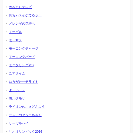
めざましテレビ
めちゃ２イケてるッ！
メレンゲの気持ち
モーグル
モーサテ
モーニングチャージ
モーニングバード
モニタリング木8
ユアタイム
ゆうがたサテライト
よーいドン
ヨルタモリ
ライオンのごきげんよう
ランチのアッコちゃん
リーガルハイ
リオオリンピック2016