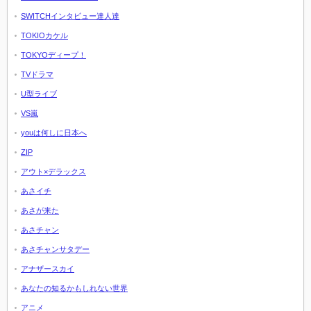
SWITCHインタビュー達人達
TOKIOカケル
TOKYOディープ！
TVドラマ
U型ライブ
VS嵐
youは何しに日本へ
ZIP
アウト×デラックス
あさイチ
あさが来た
あさチャン
あさチャンサタデー
アナザースカイ
あなたの知るかもしれない世界
アニメ