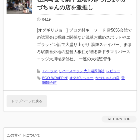
づちゃんの店を激推し
04.19
[オダギリジョー] ブログ村キーワード 雷5656会館で
の試写会は番組に関係ない浅草お薦めスポットやエ
ゴラッピン話で大盛り上がり 湯煙スナイパー、まほ
ろ駅前番外地の監督大根仁が贈る新ドラマリバース
エッジ大川端探偵社。 一連の大根監督作…
TVドラマ
,
リバースエッジ 大川端探偵社
,
レビュー
EGO-WRAPPIN’
,
オダギリジョー
,
かづちゃんの店
,
雷
5656会館
トップページに戻る
RETURN TOP
このサイトについて