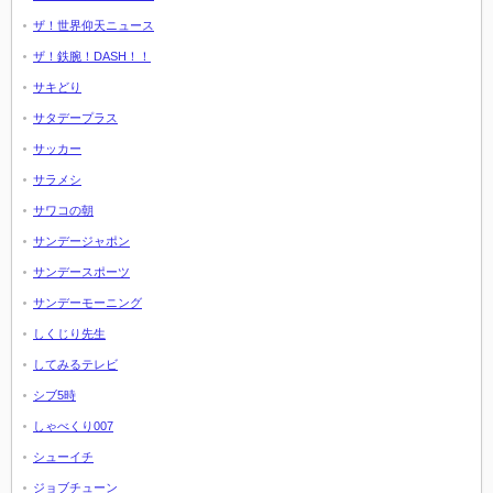
ザ！世界仰天ニュース
ザ！鉄腕！DASH！！
サキどり
サタデープラス
サッカー
サラメシ
サワコの朝
サンデージャポン
サンデースポーツ
サンデーモーニング
しくじり先生
してみるテレビ
シブ5時
しゃべくり007
シューイチ
ジョブチューン