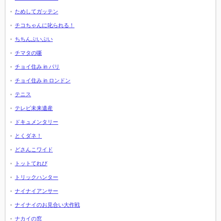
ためしてガッテン
チコちゃんに叱られる！
ちちんぷいぷい
チマタの噺
チョイ住み in パリ
チョイ住み in ロンドン
テニス
テレビ未来遺産
ドキュメンタリー
とくダネ！
どさんこワイド
トットてれび
トリックハンター
ナイナイアンサー
ナイナイのお見合い大作戦
ナカイの窓