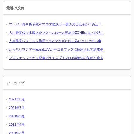
最近の投稿
プレバト俳句炎帝戦2021で才能あり一度の犬山紙子が下克上！
人生最高佐々木蔵之介マクベスの一人芝居でZONEに入った話！
人生最高レストラン柴咲コウがマタギになる為にクリアする事
がっちりマンデーaideaはAAカーゴをマックに採用されて急成長
プロフェッショナル斎藤まゆキスヴィンは100年先の笑顔を造る
アーカイブ
2021年8月
2021年7月
2021年5月
2021年4月
2021年3月