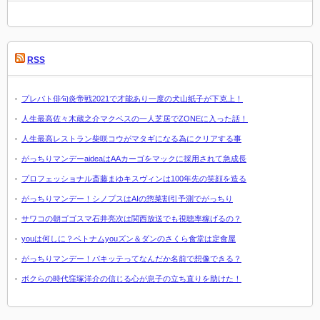
RSS
プレバト俳句炎帝戦2021で才能あり一度の犬山紙子が下克上！
人生最高佐々木蔵之介マクベスの一人芝居でZONEに入った話！
人生最高レストラン柴咲コウがマタギになる為にクリアする事
がっちりマンデーaideaはAAカーゴをマックに採用されて急成長
プロフェッショナル斎藤まゆキスヴィンは100年先の笑顔を造る
がっちりマンデー！シノプスはAIの惣菜割引予測でがっちり
サワコの朝ゴゴスマ石井亮次は関西放送でも視聴率稼げるの？
youは何しに？ベトナムyouズン＆ダンのさくら食堂は定食屋
がっちりマンデー！パキッテってなんだか名前で想像できる？
ボクらの時代窪塚洋介の信じる心が息子の立ち直りを助けた！