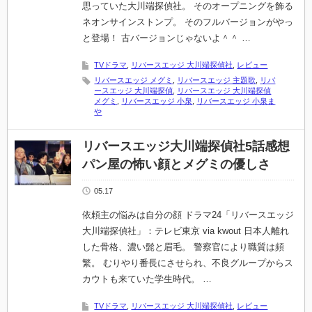
思っていた大川端探偵社。 そのオープニングを飾る
ネオンサインストンプ。 そのフルバージョンがやっ
と登場！ 古バージョンじゃないよ＾＾ …
TVドラマ
,
リバースエッジ 大川端探偵社
,
レビュー
リバースエッジ メグミ
,
リバースエッジ 主題歌
,
リバ
ースエッジ 大川端探偵
,
リバースエッジ 大川端探偵
メグミ
,
リバースエッジ 小泉
,
リバースエッジ 小泉ま
や
リバースエッジ大川端探偵社5話感想
パン屋の怖い顔とメグミの優しさ
05.17
依頼主の悩みは自分の顔 ドラマ24「リバースエッジ
大川端探偵社」：テレビ東京 via kwout 日本人離れ
した骨格、濃い髭と眉毛。 警察官により職質は頻
繁。 むりやり番長にさせられ、不良グループからス
カウトも来ていた学生時代。 …
TVドラマ
,
リバースエッジ 大川端探偵社
,
レビュー