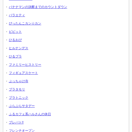
バナナマンの決断までのカウントダウン
バラエティ
ぴったんこカン☆カン
ビビット
ひるおび
ヒルナンデス
ひるブラ
ファミリーヒストリー
フィギュアスケート
ぶっちゃけ寺
ブラタモリ
プラトニック
ぶらぶらサタデー
ふるカフェ系ハルさんの休日
プレバト!!
フレンチオープン