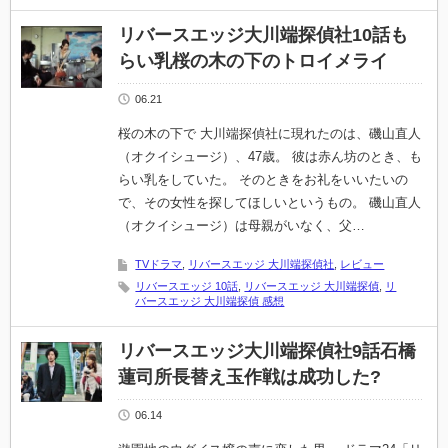
リバースエッジ大川端探偵社10話も
らい乳桜の木の下のトロイメライ
06.21
桜の木の下で 大川端探偵社に現れたのは、磯山直人
（オクイシュージ）、47歳。 彼は赤ん坊のとき、も
らい乳をしていた。 そのときをお礼をいいたいの
で、その女性を探してほしいというもの。 磯山直人
（オクイシュージ）は母親がいなく、父…
TVドラマ
,
リバースエッジ 大川端探偵社
,
レビュー
リバースエッジ 10話
,
リバースエッジ 大川端探偵
,
リ
バースエッジ 大川端探偵 感想
リバースエッジ大川端探偵社9話石橋
蓮司所長替え玉作戦は成功した?
06.14