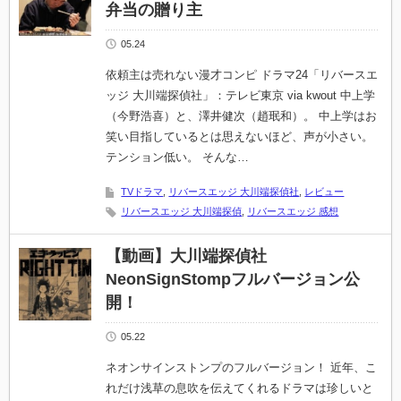
弁当の贈り主
05.24
依頼主は売れない漫才コンピ ドラマ24「リバースエ
ッジ 大川端探偵社」：テレビ東京 via kwout 中上学
（今野浩喜）と、澤井健次（趙珉和）。 中上学はお
笑い目指しているとは思えないほど、声が小さい。
テンション低い。 そんな…
TVドラマ
,
リバースエッジ 大川端探偵社
,
レビュー
リバースエッジ 大川端探偵
,
リバースエッジ 感想
【動画】大川端探偵社
NeonSignStompフルバージョン公
開！
05.22
ネオンサインストンプのフルバージョン！ 近年、こ
れだけ浅草の息吹を伝えてくれるドラマは珍しいと