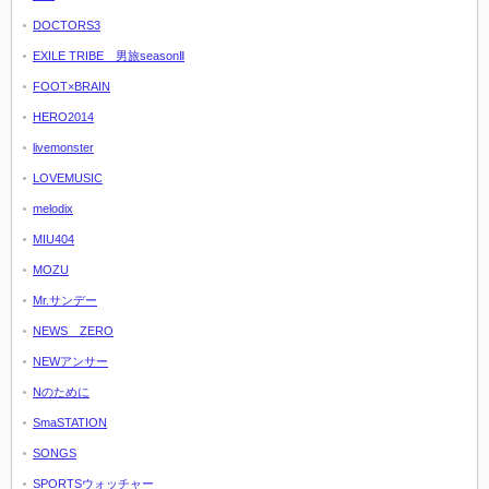
DOCTORS3
EXILE TRIBE 男旅seasonⅡ
FOOT×BRAIN
HERO2014
livemonster
LOVEMUSIC
melodix
MIU404
MOZU
Mr.サンデー
NEWS ZERO
NEWアンサー
Nのために
SmaSTATION
SONGS
SPORTSウォッチャー