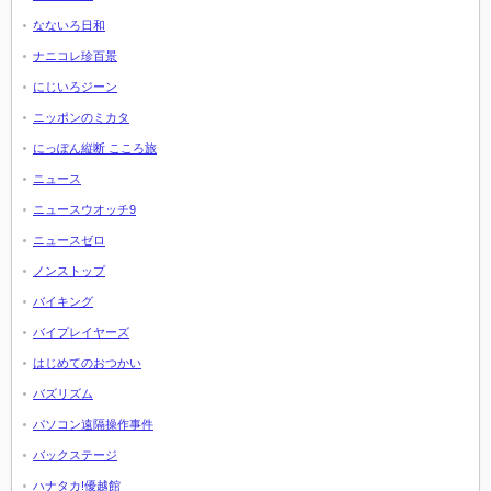
なないろ日和
ナニコレ珍百景
にじいろジーン
ニッポンのミカタ
にっぽん縦断 こころ旅
ニュース
ニュースウオッチ9
ニュースゼロ
ノンストップ
バイキング
バイプレイヤーズ
はじめてのおつかい
バズリズム
パソコン遠隔操作事件
バックステージ
ハナタカ!優越館