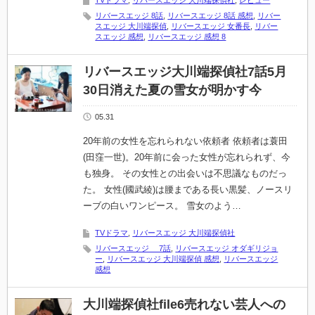
TVドラマ
,
リバースエッジ 大川端探偵社
,
レビュー
リバースエッジ 8話
,
リバースエッジ 8話 感想
,
リバー
スエッジ 大川端探偵
,
リバースエッジ 女番長
,
リバー
スエッジ 感想
,
リバースエッジ 感想 8
リバースエッジ大川端探偵社7話5月
30日消えた夏の雪女が明かす今
05.31
20年前の女性を忘れられない依頼者 依頼者は蓑田
(田窪一世)。20年前に会った女性が忘れられず、今
も独身。 その女性との出会いは不思議なものだっ
た。 女性(國武綾)は腰まである長い黒髪、ノースリ
ーブの白いワンピース。 雪女のよう…
TVドラマ
,
リバースエッジ 大川端探偵社
リバースエッジ 7話
,
リバースエッジ オダギリジョ
ー
,
リバースエッジ 大川端探偵 感想
,
リバースエッジ
感想
大川端探偵社file6売れない芸人への