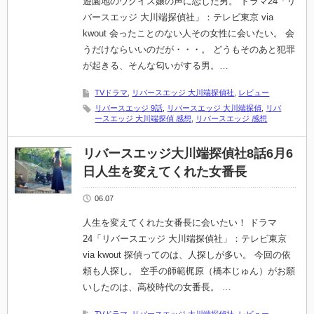
遊園地のウグイス嬢の声に恋した男。 ドラマ24「リ
バースエッジ 大川端探偵社」：テレビ東京 via
kwout 会ったことのない人その女性に会いたい。 会
うだけならいいのだが・・・。 どうもそのあと犯罪
が起きる、そんな匂いがする男。…
TVドラマ
,
リバースエッジ 大川端探偵社
,
レビュー
リバースエッジ 9話
,
リバースエッジ 大川端探偵
,
リバ
ースエッジ 大川端探偵 感想
,
リバースエッジ 感想
リバースエッジ大川端探偵社8話6月6
日人生を変えてくれた女番長
06.07
人生を変えてくれた女番長に会いたい！ ドラマ
24「リバースエッジ 大川端探偵社」：テレビ東京
via kwout 探偵ってのは、人探しが多い。 今回の依
頼も人探し。 空手の師範梶原（橋本じゅん）がお願
いしたのは、高校時代の女番長。 …