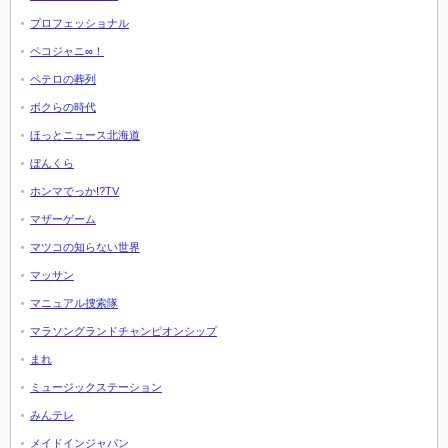
プロフェッショナル
ペコジャニ∞！
ペテロの葬列
ボクらの時代
ほっとニュース北海道
ぼんくら
ホンマでっか!?TV
マザーゲーム
マツコの知らない世界
マッサン
マニュアル捜索隊
マラソングランドチャンピオンシップ
まれ
ミュージックステーション
みんテレ
メイドインジャパン