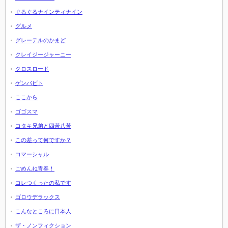
ぐるぐるナインティナイン
グルメ
グレーテルのかまど
クレイジージャーニー
クロスロード
ゲンバビト
ここから
ゴゴスマ
コタキ兄弟と四苦八苦
この差って何ですか？
コマーシャル
ごめんね青春！
コレつくったの私です
ゴロウデラックス
こんなところに日本人
ザ・ノンフィクション