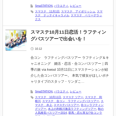
SmaSTATION
,
バラエティ
,
レビュー
スマステ 11月1日
,
スマステ アイボリッシュ
,
スマ
ステ ナッテイキャラメル
,
スマステ ベリーデラッ
クス
スマステ10月11日恋活！ラフティン
グバスツアーで出会いを！
10.12
合コン ラフティングバスツアー ラフティング＆キ
ャニオニング 婚活・恋活・合コンバスツアー｜四
季の旅 via kwout 10月11日にスマステーションが紹
介した合コンバスツアー。 本気で彼女がほしいポチ
ャリタイプのスタッフ・リンダこ…
SmaSTATION
,
バラエティ
,
レビュー
スマステ 10月11日
,
スマステ ツアー
,
スマステ 利
根川
,
スマステ 合コン ラフティングバスツアー
,
ス
マステ 水上
,
スマステバスツアー
,
合コンラフティン
グツアー
,
水上の利根川激流ラフティングツアー
,
秋の
人気格安バスツアー2014
,
群馬・恋も実る!?合コンラ