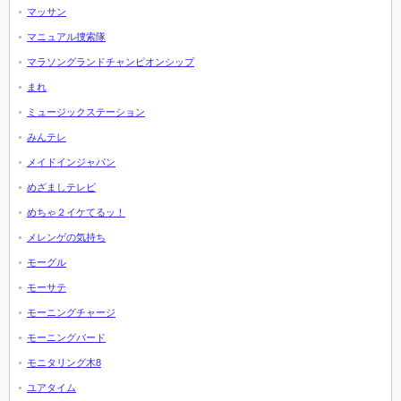
マッサン
マニュアル捜索隊
マラソングランドチャンピオンシップ
まれ
ミュージックステーション
みんテレ
メイドインジャパン
めざましテレビ
めちゃ２イケてるッ！
メレンゲの気持ち
モーグル
モーサテ
モーニングチャージ
モーニングバード
モニタリング木8
ユアタイム