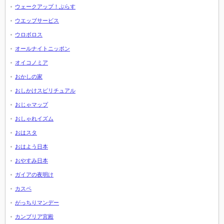
ウェークアップ！ぷらす
ウエッブサービス
ウロボロス
オールナイトニッポン
オイコノミア
おかしの家
おしかけスピリチュアル
おじゃマップ
おしゃれイズム
おはスタ
おはよう日本
おやすみ日本
ガイアの夜明け
カスペ
がっちりマンデー
カンブリア宮殿