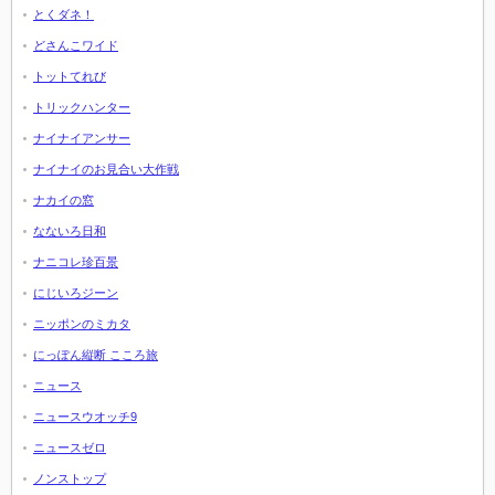
とくダネ！
どさんこワイド
トットてれび
トリックハンター
ナイナイアンサー
ナイナイのお見合い大作戦
ナカイの窓
なないろ日和
ナニコレ珍百景
にじいろジーン
ニッポンのミカタ
にっぽん縦断 こころ旅
ニュース
ニュースウオッチ9
ニュースゼロ
ノンストップ