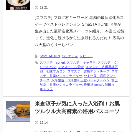
12.21
[スマステ] ブログ村キーワード 老舗の最新進化系ス
イーツベストセレクション SmaSTATION!! 老舗が
生み出した最新進化系スイーツを紹介。 本当に老舗
って、進化し続けるから生き残れるんだね！ 広島の
八天堂のくりーむパン…
SmaSTATION
,
バラエティ
,
レビュー
スマステ coneri
,
スマステ キャラ玉
,
スマステ く
りーむパン
,
スマステ 八天堂
,
スマステ 八幡屋磯五
郎 七味マカロン
,
スマステ 宮島アントチーズ
,
スマ
ステ 甘辛いショコラビター
,
やまだ屋 宮島アント
チーズ
,
八海醸造 大吟醸和三盆バームクーヘン
,
富士
見堂 甘辛いショコラビター
,
春華堂 coneri
,
澤田屋
キャラ玉
米倉涼子が気に入った入浴剤！お肌
ツルツル大高酵素の浴用バスコーソ
12.14