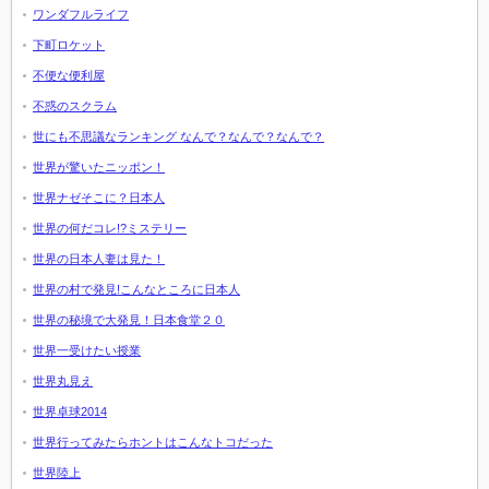
ワンダフルライフ
下町ロケット
不便な便利屋
不惑のスクラム
世にも不思議なランキング なんで？なんで？なんで？
世界が驚いたニッポン！
世界ナゼそこに？日本人
世界の何だコレ!?ミステリー
世界の日本人妻は見た！
世界の村で発見!こんなところに日本人
世界の秘境で大発見！日本食堂２０
世界一受けたい授業
世界丸見え
世界卓球2014
世界行ってみたらホントはこんなトコだった
世界陸上