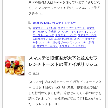
木SS6福岡さんはTwitterを使っています: "さりげな
く、スマステーション！！ #クリスマスのフチ子 #
フチ子 htt…
SmaSTATION
,
バラエティ
,
レビュー
スマステ うまい棒
,
スマステ ガチャガチャ
,
スマス
テ かわいい弁当箱
,
スマステ キットカット
,
スマス
テ ストッキング
,
スマステ ハンコ
,
スマステ 外国
人に売れている日本の最新の土産
,
スマステ 折りたた
み傘
,
スマステ 消せるボールペン
,
スマステ 爪切
り
,
スマステ 筆ペン
,
スマステ１１月２２日
スマステ香取慎吾が大下と並んだフ
レンチトーストの店アイボリッシュ
11.02
[スマステ] ブログ村キーワード 行列ビフォーアフタ
ー １１月１日のSmaSTATION!!。 以前番組で紹介
した行列のできるお店。 今はどのくらい待つのかを
調べてきました。 香取慎吾が初めて行列に並びまし
た！ フレンチトースト…