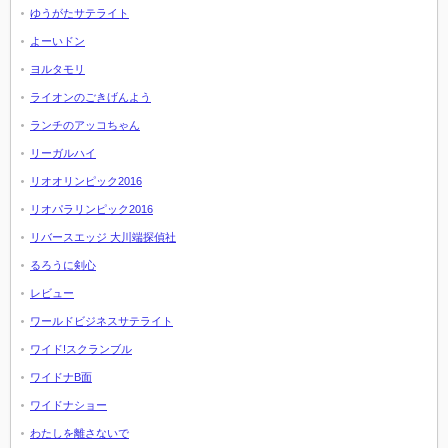
ゆうがたサテライト
よーいドン
ヨルタモリ
ライオンのごきげんよう
ランチのアッコちゃん
リーガルハイ
リオオリンピック2016
リオパラリンピック2016
リバースエッジ 大川端探偵社
るろうに剣心
レビュー
ワールドビジネスサテライト
ワイド!スクランブル
ワイドナB面
ワイドナショー
わたしを離さないで