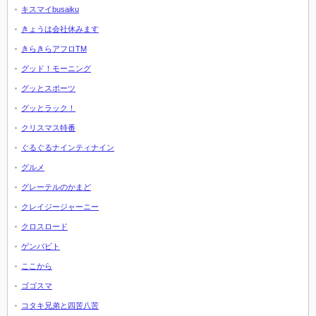
キスマイbusaiku
きょうは会社休みます
きらきらアフロTM
グッド！モーニング
グッとスポーツ
グッとラック！
クリスマス特番
ぐるぐるナインティナイン
グルメ
グレーテルのかまど
クレイジージャーニー
クロスロード
ゲンバビト
ここから
ゴゴスマ
コタキ兄弟と四苦八苦