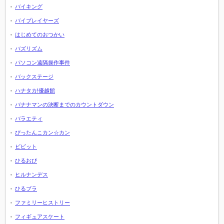
バイキング
バイプレイヤーズ
はじめてのおつかい
バズリズム
パソコン遠隔操作事件
バックステージ
ハナタカ!優越館
バナナマンの決断までのカウントダウン
バラエティ
ぴったんこカン☆カン
ビビット
ひるおび
ヒルナンデス
ひるブラ
ファミリーヒストリー
フィギュアスケート