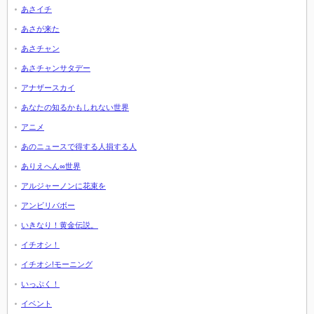
あさイチ
あさが来た
あさチャン
あさチャンサタデー
アナザースカイ
あなたの知るかもしれない世界
アニメ
あのニュースで得する人損する人
ありえへん∞世界
アルジャーノンに花束を
アンビリバボー
いきなり！黄金伝説。
イチオシ！
イチオシ!モーニング
いっぷく！
イベント