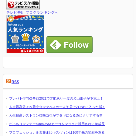
テレビ番組 ブログランキングへ
RSS
プレバト俳句炎帝戦2021で才能あり一度の犬山紙子が下克上！
人生最高佐々木蔵之介マクベスの一人芝居でZONEに入った話！
人生最高レストラン柴咲コウがマタギになる為にクリアする事
がっちりマンデーaideaはAAカーゴをマックに採用されて急成長
プロフェッショナル斎藤まゆキスヴィンは100年先の笑顔を造る