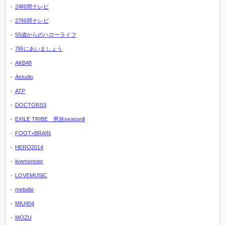
24時間テレビ
27時間テレビ
55歳からのハローライフ
7時にあいましょう
AKB48
Astudio
ATP
DOCTORS3
EXILE TRIBE 男旅seasonⅡ
FOOT×BRAIN
HERO2014
livemonster
LOVEMUSIC
melodix
MIU404
MOZU