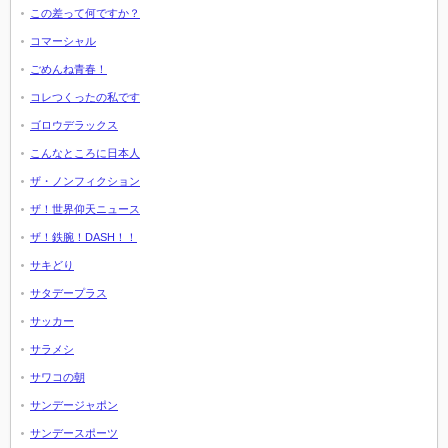
この差って何ですか？
コマーシャル
ごめんね青春！
コレつくったの私です
ゴロウデラックス
こんなところに日本人
ザ・ノンフィクション
ザ！世界仰天ニュース
ザ！鉄腕！DASH！！
サキどり
サタデープラス
サッカー
サラメシ
サワコの朝
サンデージャポン
サンデースポーツ