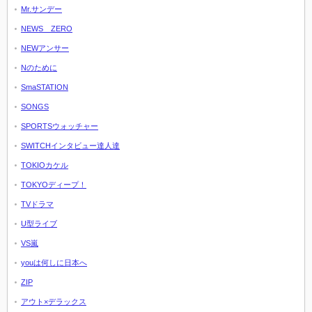
Mr.サンデー
NEWS ZERO
NEWアンサー
Nのために
SmaSTATION
SONGS
SPORTSウォッチャー
SWITCHインタビュー達人達
TOKIOカケル
TOKYOディープ！
TVドラマ
U型ライブ
VS嵐
youは何しに日本へ
ZIP
アウト×デラックス