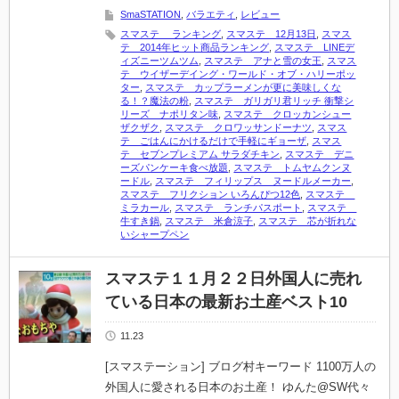
SmaSTATION
,
バラエティ
,
レビュー
スマステ ランキング
,
スマステ 12月13日
,
スマス
テ 2014年ヒット商品ランキング
,
スマステ LINEデ
ィズニーツムツム
,
スマステ アナと雪の女王
,
スマス
テ ウイザーデイング・ワールド・オブ・ハリーポッ
ター
,
スマステ カップラーメンが更に美味しくな
る！？魔法の粉
,
スマステ ガリガリ君リッチ 衝撃シ
リーズ ナポリタン味
,
スマステ クロッカンシュー
ザクザク
,
スマステ クロワッサンドーナツ
,
スマス
テ ごはんにかけるだけで手軽にギョーザ
,
スマス
テ セブンプレミアム サラダチキン
,
スマステ デニ
ーズパンケーキ食べ放題
,
スマステ トムヤムクンヌ
ードル
,
スマステ フィリップス ヌードルメーカー
,
スマステ フリクション いろんぴつ12色
,
スマステ
ミラカール
,
スマステ ランチパスポート
,
スマステ
牛すき鍋
,
スマステ 米倉涼子
,
スマステ 芯が折れな
いシャープペン
スマステ１１月２２日外国人に売れ
ている日本の最新お土産ベスト10
11.23
[スマステーション] ブログ村キーワード 1100万人の
外国人に愛される日本のお土産！ ゆんた@SW代々