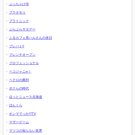
ぶっちゃけ寺
ブラタモリ
プラトニック
ぶらぶらサタデー
ふるカフェ系ハルさんの休日
プレバト!!
フレンチオープン
プロフェッショナル
ペコジャニ∞！
ペテロの葬列
ボクらの時代
ほっとニュース北海道
ぼんくら
ホンマでっか!?TV
マザーゲーム
マツコの知らない世界