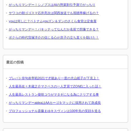
がっちりマンデー！シノプスはAIの惣菜割引予測でがっちり
サワコの朝ゴゴスマ石井亮次は関西放送でも視聴率稼げるの？
youは何しに？ベトナムyouズン＆ダンのさくら食堂は定食屋
がっちりマンデー！パキッテってなんだか名前で想像できる？
ボクらの時代窪塚洋介の信じる心が息子の立ち直りを助けた！
最近の投稿
プレバト俳句炎帝戦2021で才能あり一度の犬山紙子が下克上！
人生最高佐々木蔵之介マクベスの一人芝居でZONEに入った話！
人生最高レストラン柴咲コウがマタギになる為にクリアする事
がっちりマンデーaideaはAAカーゴをマックに採用されて急成長
プロフェッショナル斎藤まゆキスヴィンは100年先の笑顔を造る