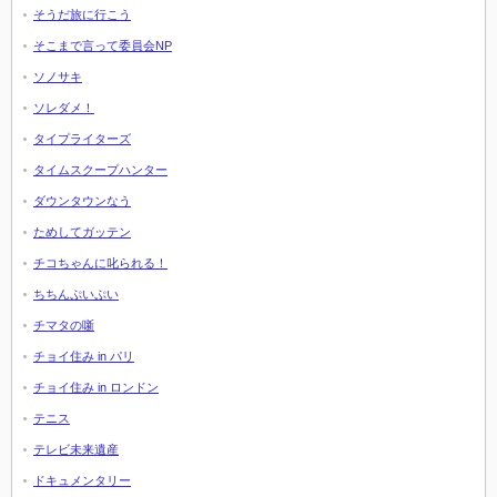
そうだ旅に行こう
そこまで言って委員会NP
ソノサキ
ソレダメ！
タイプライターズ
タイムスクープハンター
ダウンタウンなう
ためしてガッテン
チコちゃんに叱られる！
ちちんぷいぷい
チマタの噺
チョイ住み in パリ
チョイ住み in ロンドン
テニス
テレビ未来遺産
ドキュメンタリー