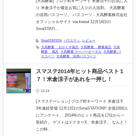
[大高酵素] ブログ村キーワード 米倉涼子のお気に入
り 米倉涼子が最近お気に入りの入浴剤。 大高酵素
の浴用バスコーソ。 バスコーソ - 大高酵素株式会社
オフィシャルサイト via kwout 12月14日の
SmaSTATI…
SmaSTATION
,
バラエティ
,
レビュー
大高酵素 おがくず風呂
,
大高酵素 酵素風呂
,
大高
酵素 風呂
,
大高酵素 スーパーオータカ
,
大高酵素 バ
スコーソ
,
大高酵素 浴用バスコーソ
スマステ2014年ヒット商品ベスト１
７！米倉涼子があれを一押し！
12.14
[スマステーション] ブログ村キーワード 米倉涼子
3年連続登場 12月13日のSmaSTATION!! 全国1000人
にアンケート。 2014年のヒット商品を17位から一
挙紹介。 ゲストはドクターX、米倉涼子。 なんと！
この時…