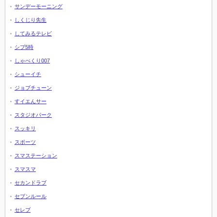
サンデーモーニング
しくじり先生
してみるテレビ
シブ5時
しゃべくり007
シューイチ
ジョブチューン
すイエんサー
スタジオパーク
スッキリ
スポーツ
スマステーション
スマスマ
セカンドラブ
セブンルール
セレブ