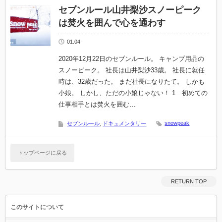
セブンルール山井梨沙スノーピーク
は焚火を囲んで心を通わす
01.04
2020年12月22日のセブンルール。 キャンプ用品の
スノーピーク。 社長は山井梨沙33歳。 社長に就任
時は、32歳だった。 まだ社長になりたて。 しかも
小娘。 しかし、ただの小娘じゃない！ 1 初めての
仕事相手とは焚火を囲む…
snowpeak
セブンルール
,
ドキュメンタリー
トップページに戻る
RETURN TOP
このサイトについて