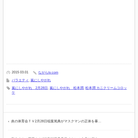
2015 03.01
ながらtv.com
バラエティ
,
嵐にしやがれ
嵐にしやがれ 2月28日
,
嵐にしやがれ 松本潤
,
松本潤 カニクリームコロッ
ケ
炎の体育会ＴＶ2月28日稲葉篤典がマスクマンの正体を暴…