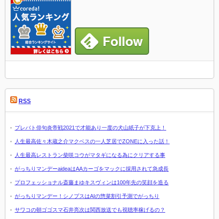
RSS
プレバト俳句炎帝戦2021で才能あり一度の犬山紙子が下克上！
人生最高佐々木蔵之介マクベスの一人芝居でZONEに入った話！
人生最高レストラン柴咲コウがマタギになる為にクリアする事
がっちりマンデーaideaはAAカーゴをマックに採用されて急成長
プロフェッショナル斎藤まゆキスヴィンは100年先の笑顔を造る
がっちりマンデー！シノプスはAIの惣菜割引予測でがっちり
サワコの朝ゴゴスマ石井亮次は関西放送でも視聴率稼げるの？