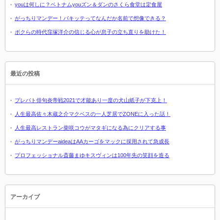
youは何しに？ベトナムyouズン＆ダンのさくら食堂は定食屋
がっちりマンデー！パキッテってなんだか名前で想像できる？
ボクらの時代窪塚洋介の信じる心が息子の立ち直りを助けた！
最近の投稿
プレバト俳句炎帝戦2021で才能あり一度の犬山紙子が下克上！
人生最高佐々木蔵之介マクベスの一人芝居でZONEに入った話！
人生最高レストラン柴咲コウがマタギになる為にクリアする事
がっちりマンデーaideaはAAカーゴをマックに採用されて急成長
プロフェッショナル斎藤まゆキスヴィンは100年先の笑顔を造る
アーカイブ