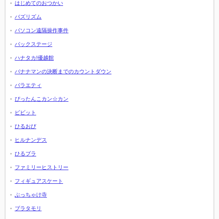
はじめてのおつかい
バズリズム
パソコン遠隔操作事件
バックステージ
ハナタカ!優越館
バナナマンの決断までのカウントダウン
バラエティ
ぴったんこカン☆カン
ビビット
ひるおび
ヒルナンデス
ひるブラ
ファミリーヒストリー
フィギュアスケート
ぶっちゃけ寺
ブラタモリ