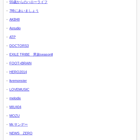
55歳からのハローライフ
7時にあいましょう
AKB48
Astudio
ATP
DOCTORS3
EXILE TRIBE 男旅seasonⅡ
FOOT×BRAIN
HERO2014
livemonster
LOVEMUSIC
melodix
MIU404
MOZU
Mr.サンデー
NEWS ZERO