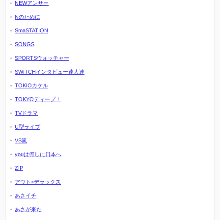
NEWアンサー
Nのために
SmaSTATION
SONGS
SPORTSウォッチャー
SWITCHインタビュー達人達
TOKIOカケル
TOKYOディープ！
TVドラマ
U型ライブ
VS嵐
youは何しに日本へ
ZIP
アウト×デラックス
あさイチ
あさが来た