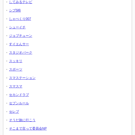
してみるテレビ
シブ5時
しゃべくり007
シューイチ
ジョブチューン
すイエんサー
スタジオパーク
スッキリ
スポーツ
スマステーション
スマスマ
セカンドラブ
セブンルール
セレブ
そうだ旅に行こう
そこまで言って委員会NP