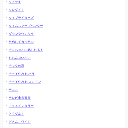
ソノサキ
ソレダメ！
タイプライターズ
タイムスクープハンター
ダウンタウンなう
ためしてガッテン
チコちゃんに叱られる！
ちちんぷいぷい
チマタの噺
チョイ住み in パリ
チョイ住み in ロンドン
テニス
テレビ未来遺産
ドキュメンタリー
とくダネ！
どさんこワイド