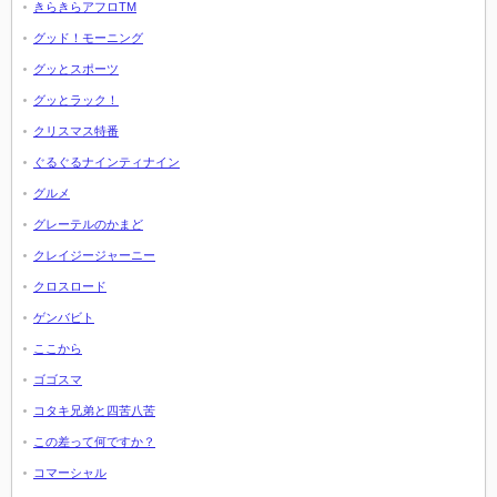
きらきらアフロTM
グッド！モーニング
グッとスポーツ
グッとラック！
クリスマス特番
ぐるぐるナインティナイン
グルメ
グレーテルのかまど
クレイジージャーニー
クロスロード
ゲンバビト
ここから
ゴゴスマ
コタキ兄弟と四苦八苦
この差って何ですか？
コマーシャル