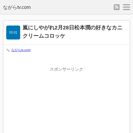
rss
m
嵐にしやがれ2月28日松本潤の好きなカニ
03.01
クリームコロッケ
ながらtv.com
スポンサーリンク