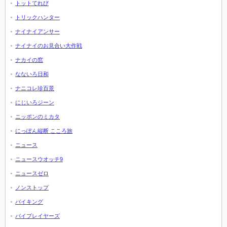
トットてれび
トリックハンター
ナイナイアンサー
ナイナイのお見合い大作戦
ナカイの窓
なないろ日和
ナニコレ珍百景
にじいろジーン
ニッポンのミカタ
にっぽん縦断 こころ旅
ニュース
ニュースウオッチ9
ニュースゼロ
ノンストップ
バイキング
バイプレイヤーズ