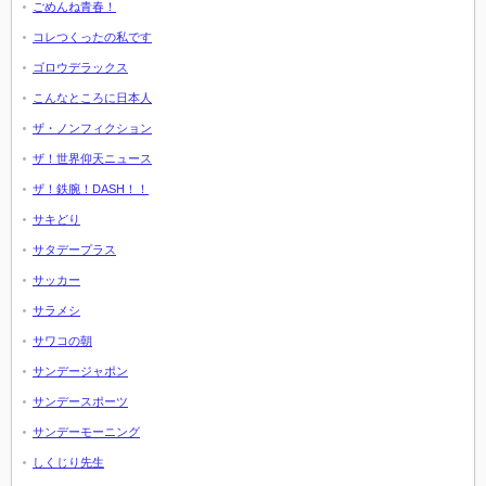
ごめんね青春！
コレつくったの私です
ゴロウデラックス
こんなところに日本人
ザ・ノンフィクション
ザ！世界仰天ニュース
ザ！鉄腕！DASH！！
サキどり
サタデープラス
サッカー
サラメシ
サワコの朝
サンデージャポン
サンデースポーツ
サンデーモーニング
しくじり先生