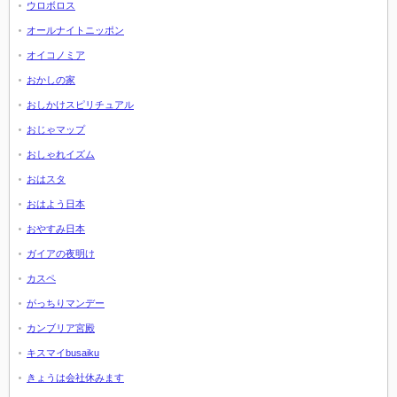
ウロボロス
オールナイトニッポン
オイコノミア
おかしの家
おしかけスピリチュアル
おじゃマップ
おしゃれイズム
おはスタ
おはよう日本
おやすみ日本
ガイアの夜明け
カスペ
がっちりマンデー
カンブリア宮殿
キスマイbusaiku
きょうは会社休みます