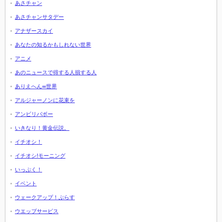
あさチャン
あさチャンサタデー
アナザースカイ
あなたの知るかもしれない世界
アニメ
あのニュースで得する人損する人
ありえへん∞世界
アルジャーノンに花束を
アンビリバボー
いきなり！黄金伝説。
イチオシ！
イチオシ!モーニング
いっぷく！
イベント
ウェークアップ！ぷらす
ウエッブサービス