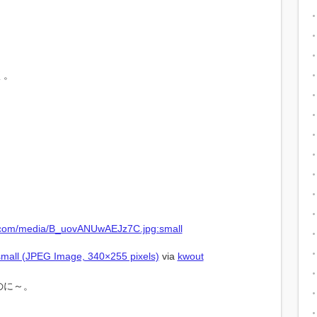
く。
all (JPEG Image, 340×255 pixels)
via
kwout
のに～。