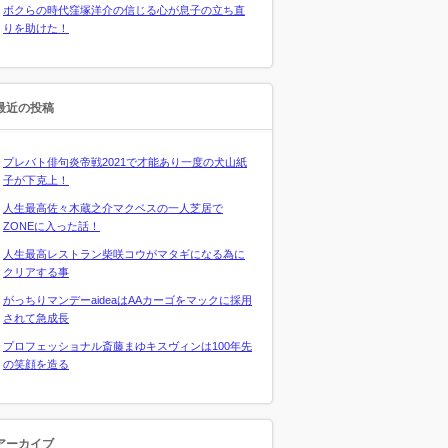
ボクらの時代窪塚洋介の信じる心が息子の立ち直
りを助けた！
最近の投稿
プレバト俳句炎帝戦2021で才能あり一度の犬山紙
子が下克上！
人生最高佐々木蔵之介マクベスの一人芝居で
ZONEに入った話！
人生最高レストラン柴咲コウがマタギになる為に
クリアする事
がっちりマンデーaideaはAAカーゴをマックに採用
されて急成長
プロフェッショナル斎藤まゆキスヴィンは100年先
の笑顔を造る
アーカイブ