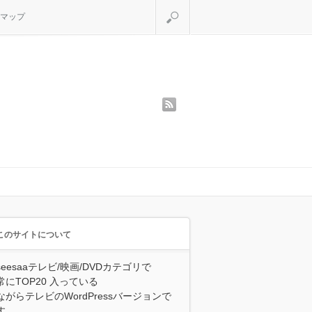
検索
マップ
rss
このサイトについて
seesaaテレビ/映画/DVDカテゴリで
常にTOP20 入っている
ながらテレビのWordPressバージョンで
す。