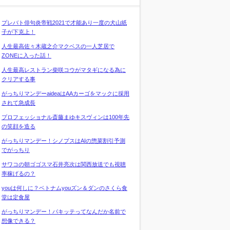
プレバト俳句炎帝戦2021で才能あり一度の犬山紙
子が下克上！
人生最高佐々木蔵之介マクベスの一人芝居で
ZONEに入った話！
人生最高レストラン柴咲コウがマタギになる為に
クリアする事
がっちりマンデーaideaはAAカーゴをマックに採用
されて急成長
プロフェッショナル斎藤まゆキスヴィンは100年先
の笑顔を造る
がっちりマンデー！シノプスはAIの惣菜割引予測
でがっちり
サワコの朝ゴゴスマ石井亮次は関西放送でも視聴
率稼げるの？
youは何しに？ベトナムyouズン＆ダンのさくら食
堂は定食屋
がっちりマンデー！パキッテってなんだか名前で
想像できる？