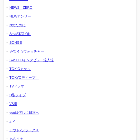
NEWS ZERO
NEWアンサー
Nのために
SmaSTATION
SONGS
SPORTSウォッチャー
SWITCHインタビュー達人達
TOKIOカケル
TOKYOディープ！
TVドラマ
U型ライブ
VS嵐
youは何しに日本へ
ZIP
アウト×デラックス
あさイチ