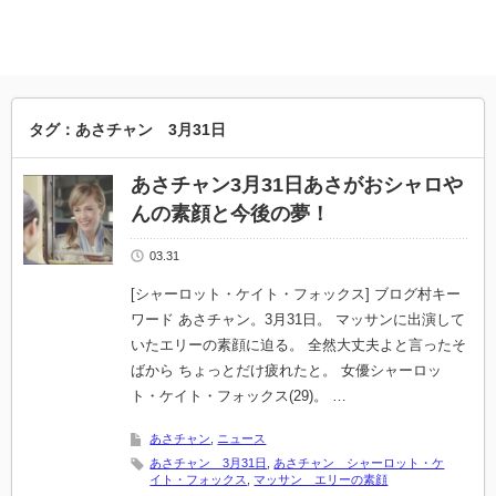
タグ：あさチャン 3月31日
あさチャン3月31日あさがおシャロや
んの素顔と今後の夢！
03.31
[シャーロット・ケイト・フォックス] ブログ村キー
ワード あさチャン。3月31日。 マッサンに出演して
いたエリーの素顔に迫る。 全然大丈夫よと言ったそ
ばから ちょっとだけ疲れたと。 女優シャーロッ
ト・ケイト・フォックス(29)。 …
あさチャン
,
ニュース
あさチャン 3月31日
,
あさチャン シャーロット・ケ
イト・フォックス
,
マッサン エリーの素顔