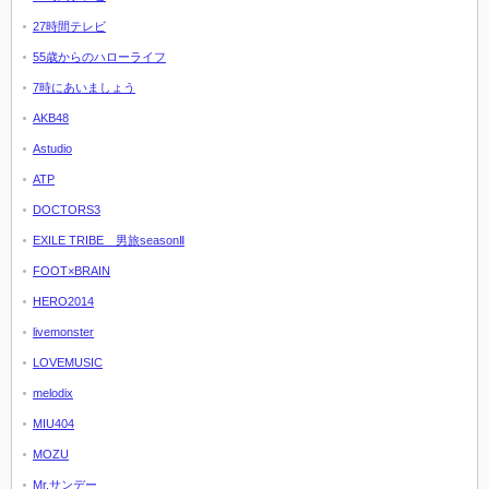
27時間テレビ
55歳からのハローライフ
7時にあいましょう
AKB48
Astudio
ATP
DOCTORS3
EXILE TRIBE 男旅seasonⅡ
FOOT×BRAIN
HERO2014
livemonster
LOVEMUSIC
melodix
MIU404
MOZU
Mr.サンデー