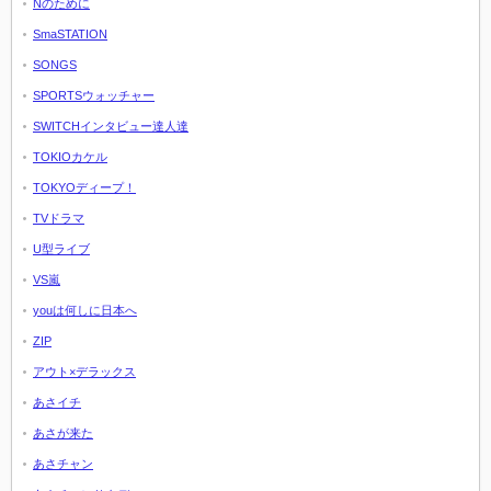
Nのために
SmaSTATION
SONGS
SPORTSウォッチャー
SWITCHインタビュー達人達
TOKIOカケル
TOKYOディープ！
TVドラマ
U型ライブ
VS嵐
youは何しに日本へ
ZIP
アウト×デラックス
あさイチ
あさが来た
あさチャン