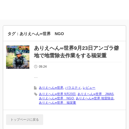
タグ：ありえへん∞世界 NGO
ありえへん∞世界9月23日アンゴラ僻
地で地雷除去作業をする福栄重
09.24
…
ありえへん∞世界
,
バラエティ
,
レビュー
ありえへん∞世界 9月23日
,
ありえへん∞世界 JMAS
,
ありえへん∞世界 NGO
,
ありえへん∞世界 地雷除去
,
ありえへん∞世界 福栄重
トップページに戻る