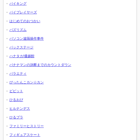
バイキング
バイプレイヤーズ
はじめてのおつかい
バズリズム
パソコン遠隔操作事件
バックステージ
ハナタカ!優越館
バナナマンの決断までのカウントダウン
バラエティ
ぴったんこカン☆カン
ビビット
ひるおび
ヒルナンデス
ひるブラ
ファミリーヒストリー
フィギュアスケート