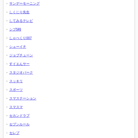
サンデーモーニング
しくじり先生
してみるテレビ
シブ5時
しゃべくり007
シューイチ
ジョブチューン
すイエんサー
スタジオパーク
スッキリ
スポーツ
スマステーション
スマスマ
セカンドラブ
セブンルール
セレブ