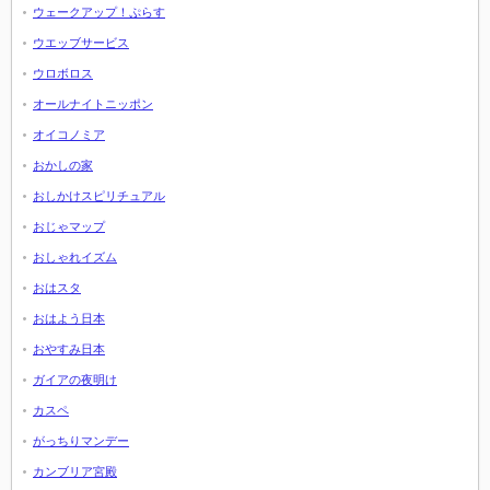
ウェークアップ！ぷらす
ウエッブサービス
ウロボロス
オールナイトニッポン
オイコノミア
おかしの家
おしかけスピリチュアル
おじゃマップ
おしゃれイズム
おはスタ
おはよう日本
おやすみ日本
ガイアの夜明け
カスペ
がっちりマンデー
カンブリア宮殿