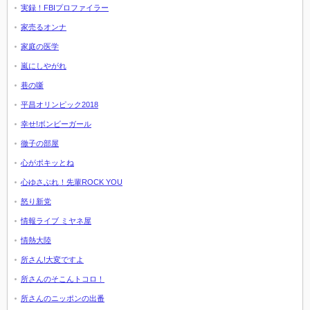
実録！FBIプロファイラー
家売るオンナ
家庭の医学
嵐にしやがれ
巷の噺
平昌オリンピック2018
幸せ!ボンビーガール
徹子の部屋
心がポキッとね
心ゆさぶれ！先輩ROCK YOU
怒り新党
情報ライブ ミヤネ屋
情熱大陸
所さん!大変ですよ
所さんのそこんトコロ！
所さんのニッポンの出番