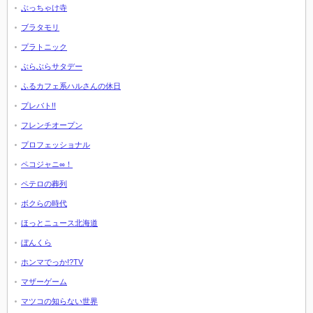
ぶっちゃけ寺
ブラタモリ
プラトニック
ぶらぶらサタデー
ふるカフェ系ハルさんの休日
プレバト!!
フレンチオープン
プロフェッショナル
ペコジャニ∞！
ペテロの葬列
ボクらの時代
ほっとニュース北海道
ぼんくら
ホンマでっか!?TV
マザーゲーム
マツコの知らない世界