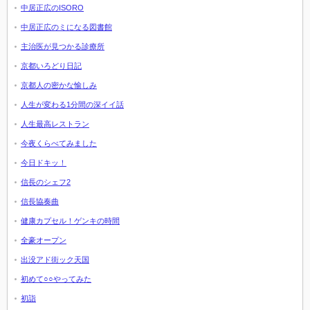
中居正広のISORO
中居正広のミになる図書館
主治医が見つかる診療所
京都いろどり日記
京都人の密かな愉しみ
人生が変わる1分間の深イイ話
人生最高レストラン
今夜くらべてみました
今日ドキッ！
信長のシェフ2
信長協奏曲
健康カプセル！ゲンキの時間
全豪オープン
出没アド街ック天国
初めて○○やってみた
初詣