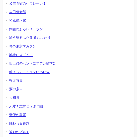
又吉直樹のヘウレーカ！
吉田鋼太郎
和風総本家
問題のあるレストラン
喰う寝るふたり 住むふたり
噂の東京マガジン
地味にスゴイ！
坂上忍のホントにすごい雑学2
報道ステーションSUNDAY
報道特集
夢の扉＋
大相撲
天才！志村どうぶつ園
奇跡の教室
嫌われる勇気
孤独のグルメ