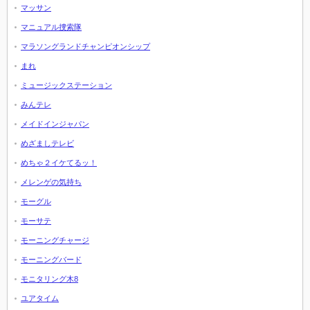
マッサン
マニュアル捜索隊
マラソングランドチャンピオンシップ
まれ
ミュージックステーション
みんテレ
メイドインジャパン
めざましテレビ
めちゃ２イケてるッ！
メレンゲの気持ち
モーグル
モーサテ
モーニングチャージ
モーニングバード
モニタリング木8
ユアタイム