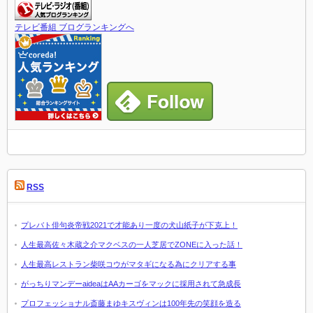
テレビ番組 ブログランキングへ
RSS
プレバト俳句炎帝戦2021で才能あり一度の犬山紙子が下克上！
人生最高佐々木蔵之介マクベスの一人芝居でZONEに入った話！
人生最高レストラン柴咲コウがマタギになる為にクリアする事
がっちりマンデーaideaはAAカーゴをマックに採用されて急成長
プロフェッショナル斎藤まゆキスヴィンは100年先の笑顔を造る