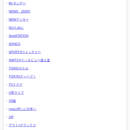
Mr.サンデー
NEWS ZERO
NEWアンサー
Nのために
SmaSTATION
SONGS
SPORTSウォッチャー
SWITCHインタビュー達人達
TOKIOカケル
TOKYOディープ！
TVドラマ
U型ライブ
VS嵐
youは何しに日本へ
ZIP
アウト×デラックス