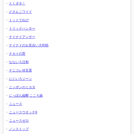
とくダネ！
どさんこワイド
トットてれび
トリックハンター
ナイナイアンサー
ナイナイのお見合い大作戦
ナカイの窓
なないろ日和
ナニコレ珍百景
にじいろジーン
ニッポンのミカタ
にっぽん縦断 こころ旅
ニュース
ニュースウオッチ9
ニュースゼロ
ノンストップ