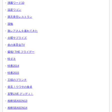
沸騰ワード10
流星ワゴン
満天青空レストラン
漫勉
激レアさんを連れてきた
火曜サプライズ
炎の体育会TV
爆報! THE フライデー
特ダネ
特番2014
特番2015
王様のブランチ
発見！ウワサの食卓
直撃LIVE グッディ！
相棒SEASON13
相棒SEASON14