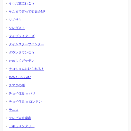
そうだ旅に行こう
そこまで言って委員会NP
ソノサキ
ソレダメ！
タイプライターズ
タイムスクープハンター
ダウンタウンなう
ためしてガッテン
チコちゃんに叱られる！
ちちんぷいぷい
チマタの噺
チョイ住み in パリ
チョイ住み in ロンドン
テニス
テレビ未来遺産
ドキュメンタリー