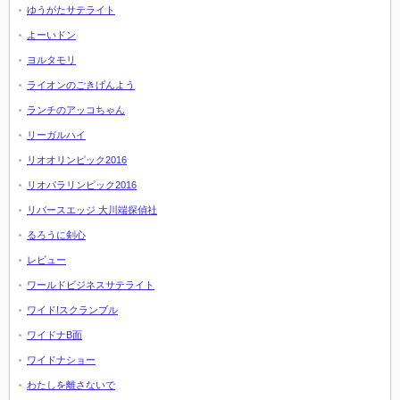
ゆうがたサテライト
よーいドン
ヨルタモリ
ライオンのごきげんよう
ランチのアッコちゃん
リーガルハイ
リオオリンピック2016
リオパラリンピック2016
リバースエッジ 大川端探偵社
るろうに剣心
レビュー
ワールドビジネスサテライト
ワイド!スクランブル
ワイドナB面
ワイドナショー
わたしを離さないで