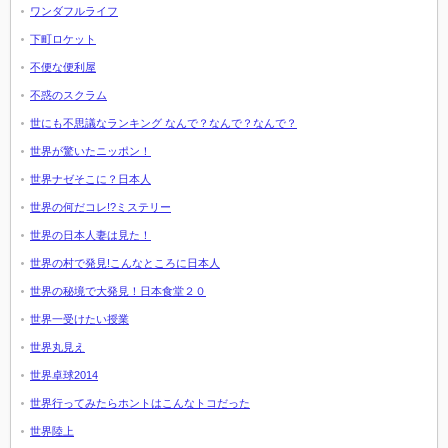
ワンダフルライフ
下町ロケット
不便な便利屋
不惑のスクラム
世にも不思議なランキング なんで？なんで？なんで？
世界が驚いたニッポン！
世界ナゼそこに？日本人
世界の何だコレ!?ミステリー
世界の日本人妻は見た！
世界の村で発見!こんなところに日本人
世界の秘境で大発見！日本食堂２０
世界一受けたい授業
世界丸見え
世界卓球2014
世界行ってみたらホントはこんなトコだった
世界陸上