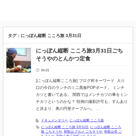
タグ：にっぽん縦断 こころ旅 3月31日
にっぽん縦断 こころ旅3月31日ごち
そうやのとんかつ定食
04.01
[にっぽん縦断こころ旅] ブログ村キーワード 入り
口の今日のランチのミニ黒板POPボード。 ミンチ
カツと書いてある。 関西ではメンチカツの事をミン
チカツというのかな？ 恒例の撮影許可も、すんあり
と決まり、奥の円形テーブルへ。 …
ドキュメンタリー
,
にっぽん縦断 こころ旅
にっぽん縦断 こころ旅 3月31日
,
にっぽん縦断 こころ
旅 ごちそうや
,
和歌山 グルメ ごちそうや
,
和歌山市 ご