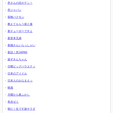
所さんの目がテン！
所ジャパン
探検バクモン
教えてもらう前と後
新チューボーですよ
新堂本兄弟
新婚さんいらっしゃい
新説！所JAPAN
旅ずきんちゃん
日曜ビッグバラエティ
日本のアイドル
日本人のおなまえっ
映画
月曜から夜ふかし
有吉ゼミ
朝だ！生です旅サラダ