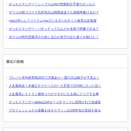
がっちりマンデー！シノプスはAIの惣菜割引予測でがっちり
サワコの朝ゴゴスマ石井亮次は関西放送でも視聴率稼げるの？
youは何しに？ベトナムyouズン＆ダンのさくら食堂は定食屋
がっちりマンデー！パキッテってなんだか名前で想像できる？
ボクらの時代窪塚洋介の信じる心が息子の立ち直りを助けた！
最近の投稿
プレバト俳句炎帝戦2021で才能あり一度の犬山紙子が下克上！
人生最高佐々木蔵之介マクベスの一人芝居でZONEに入った話！
人生最高レストラン柴咲コウがマタギになる為にクリアする事
がっちりマンデーaideaはAAカーゴをマックに採用されて急成長
プロフェッショナル斎藤まゆキスヴィンは100年先の笑顔を造る