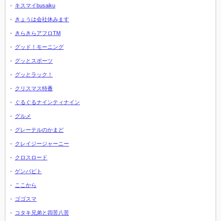
キスマイbusaiku
きょうは会社休みます
きらきらアフロTM
グッド！モーニング
グッとスポーツ
グッとラック！
クリスマス特番
ぐるぐるナインティナイン
グルメ
グレーテルのかまど
クレイジージャーニー
クロスロード
ゲンバビト
ここから
ゴゴスマ
コタキ兄弟と四苦八苦