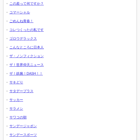
この差って何ですか？
コマーシャル
ごめんね青春！
コレつくったの私です
ゴロウデラックス
こんなところに日本人
ザ・ノンフィクション
ザ！世界仰天ニュース
ザ！鉄腕！DASH！！
サキどり
サタデープラス
サッカー
サラメシ
サワコの朝
サンデージャポン
サンデースポーツ