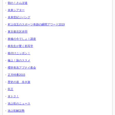
朝の！さんぽ道
未来シアター
未来世紀ジパング
村上信五のスポーツ奇跡の瞬間アワード2019
東京都北区赤羽
林修の今でしょ！講座
林先生が驚く初耳学
格付けニッポン！
極上！旅のススメ
櫻井有吉アブナイ夜会
正月特番2015
歴史の道 歩き旅
民王
水トク！
池上彰のニュース
池上彰解説塾