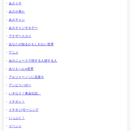
あさイチ
あさが来た
あさチャン
あさチャンサタデー
アナザースカイ
あなたの知るかもしれない世界
アニメ
あのニュースで得する人損する人
ありえへん∞世界
アルジャーノンに花束を
アンビリバボー
いきなり！黄金伝説。
イチオシ！
イチオシ!モーニング
いっぷく！
イベント