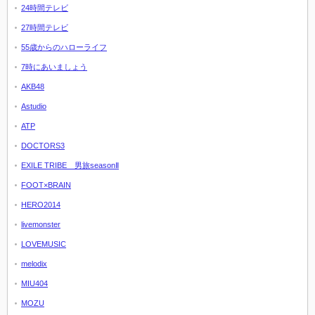
24時間テレビ
27時間テレビ
55歳からのハローライフ
7時にあいましょう
AKB48
Astudio
ATP
DOCTORS3
EXILE TRIBE 男旅seasonⅡ
FOOT×BRAIN
HERO2014
livemonster
LOVEMUSIC
melodix
MIU404
MOZU