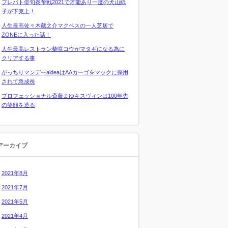
プレバト俳句炎帝戦2021で才能あり一度の犬山紙
子が下克上！
人生最高佐々木蔵之介マクベスの一人芝居で
ZONEに入った話！
人生最高レストラン柴咲コウがマタギになる為に
クリアする事
がっちりマンデーaideaはAAカーゴをマックに採用
されて急成長
プロフェッショナル斎藤まゆキスヴィンは100年先
の笑顔を造る
アーカイブ
2021年8月
2021年7月
2021年5月
2021年4月