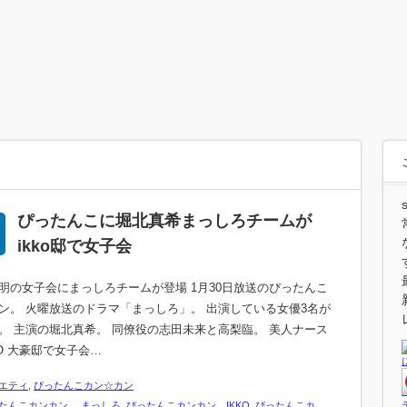
ぴったんこに堀北真希まっしろチームが
ikko邸で女子会
明の女子会にまっしろチームが登場 1月30日放送のぴったんこ
ン。 火曜放送のドラマ「まっしろ」。 出演している女優3名が
。 主演の堀北真希。 同僚役の志田未来と高梨臨。 美人ナース
KO 大豪邸で女子会…
エティ
,
ぴったんこカン☆カン
たんこカンカン まっしろ
,
ぴったんこカンカン IKKO
,
ぴったんこカ