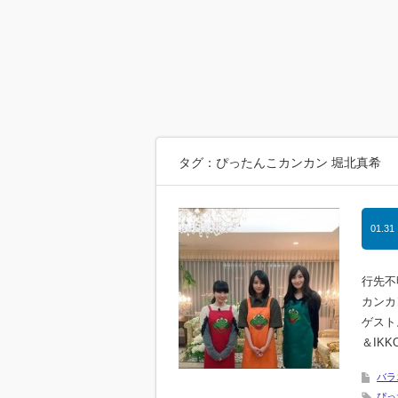
タグ：ぴったんこカンカン 堀北真希
01.31
行先不
カンカ
ゲスト
＆IK
バラ
ぴっ