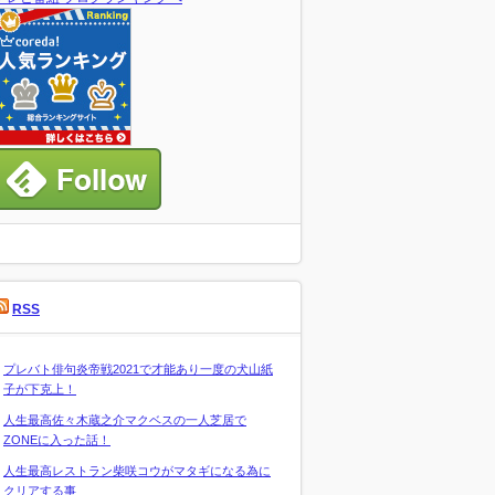
RSS
プレバト俳句炎帝戦2021で才能あり一度の犬山紙
子が下克上！
人生最高佐々木蔵之介マクベスの一人芝居で
ZONEに入った話！
人生最高レストラン柴咲コウがマタギになる為に
クリアする事