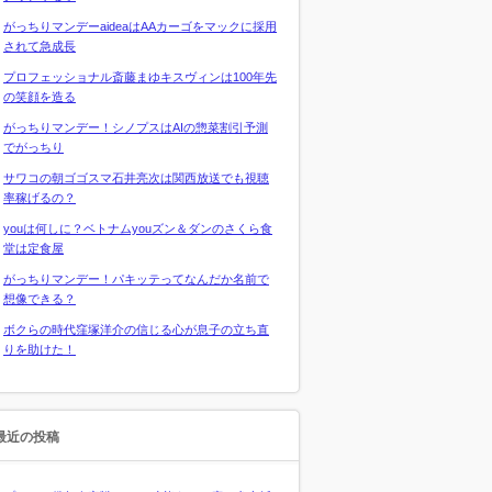
がっちりマンデーaideaはAAカーゴをマックに採用
されて急成長
プロフェッショナル斎藤まゆキスヴィンは100年先
の笑顔を造る
がっちりマンデー！シノプスはAIの惣菜割引予測
でがっちり
サワコの朝ゴゴスマ石井亮次は関西放送でも視聴
率稼げるの？
youは何しに？ベトナムyouズン＆ダンのさくら食
堂は定食屋
がっちりマンデー！パキッテってなんだか名前で
想像できる？
ボクらの時代窪塚洋介の信じる心が息子の立ち直
りを助けた！
最近の投稿