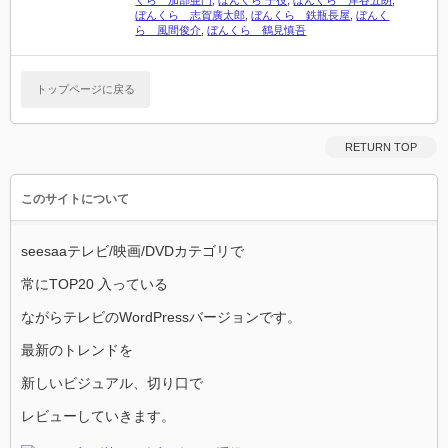
くら 加部亜門
,
ぼんくら 子役
,
ぼんくら 岸谷五朗
,
ぼんくら 志賀廣太郎
,
ぼんくら 鉄瓶長屋
,
ぼんく
ら 風間俊介
,
ぼんくら 鶴見慎吾
トップページに戻る
RETURN TOP
このサイトについて
seesaaテレビ/映画/DVDカテゴリで
常にTOP20 入っている
ながらテレビのWordPressバージョンです。
最新のトレンドを
新しいビジュアル、切り口で
レビューしていきます。