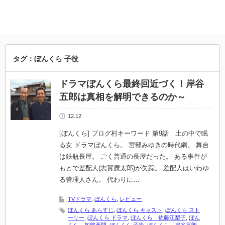
タグ：ぼんくら 子役
ドラマぼんくら最終回近づく！岸谷
五郎は真相を解明できるのか～
12.12
[ぼんくら] ブログ村キーワード 第9話 土の中で眠
る女 ドラマぼんくら。 宮部みゆきの時代劇。 舞台
は鉄瓶長屋。 ごく普通の長屋だった。 ある事件が
もとで差配人(志賀廣太郎)が失踪。 差配人はいわゆ
る管理人さん。 代わりに…
TVドラマ
,
ぼんくら
,
レビュー
ぼんくら あらすじ
,
ぼんくら キャスト
,
ぼんくら スト
ーリー
,
ぼんくら ドラマ
,
ぼんくら 佐藤江梨子
,
ぼん