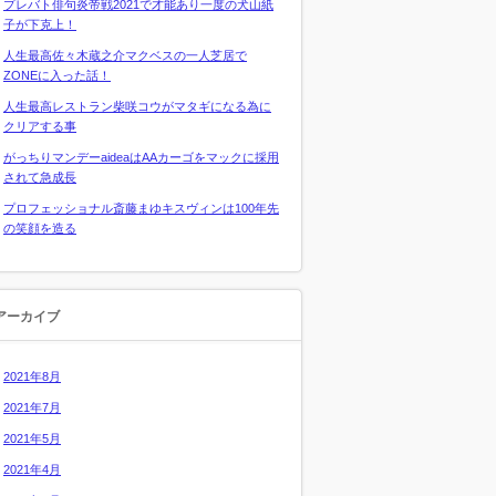
プレバト俳句炎帝戦2021で才能あり一度の犬山紙
子が下克上！
人生最高佐々木蔵之介マクベスの一人芝居で
ZONEに入った話！
人生最高レストラン柴咲コウがマタギになる為に
クリアする事
がっちりマンデーaideaはAAカーゴをマックに採用
されて急成長
プロフェッショナル斎藤まゆキスヴィンは100年先
の笑顔を造る
アーカイブ
2021年8月
2021年7月
2021年5月
2021年4月