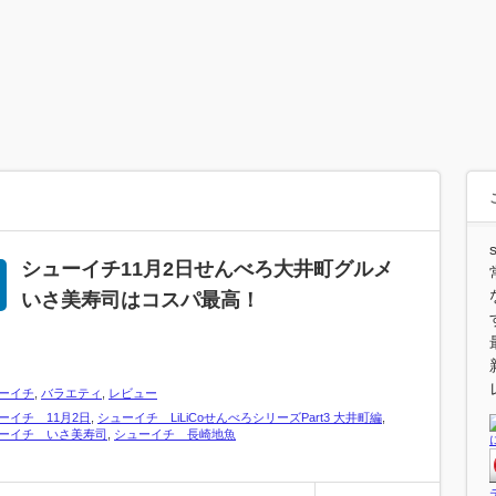
シューイチ11月2日せんべろ大井町グルメ
いさ美寿司はコスパ最高！
ーイチ
,
バラエティ
,
レビュー
ーイチ 11月2日
,
シューイチ LiLiCoせんべろシリーズPart3 大井町編
,
ーイチ いさ美寿司
,
シューイチ 長崎地魚