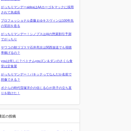
がっちりマンデーaideaはAAカーゴをマックに採用
されて急成長
プロフェッショナル斎藤まゆキスヴィンは100年先
の笑顔を造る
がっちりマンデー！シノプスはAIの惣菜割引予測
でがっちり
サワコの朝ゴゴスマ石井亮次は関西放送でも視聴
率稼げるの？
youは何しに？ベトナムyouズン＆ダンのさくら食
堂は定食屋
がっちりマンデー！パキッテってなんだか名前で
想像できる？
ボクらの時代窪塚洋介の信じる心が息子の立ち直
りを助けた！
最近の投稿