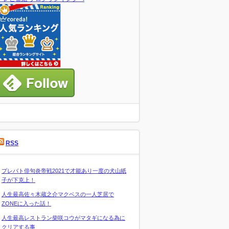
RSS
プレバト俳句炎帝戦2021で才能あり一度の犬山紙
子が下克上！
人生最高佐々木蔵之介マクベスの一人芝居で
ZONEに入った話！
人生最高レストラン柴咲コウがマタギになる為に
クリアする事