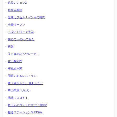
信長のシェフ2
信長協奏曲
健康カプセル！ゲンキの時間
全豪オープン
出没アド街ック天国
初めて○○やってみた
初詣
又吉直樹のヘウレーカ！
吉田鋼太郎
和風総本家
問題のあるレストラン
喰う寝るふたり 住むふたり
噂の東京マガジン
地味にスゴイ！
坂上忍のホントにすごい雑学2
報道ステーションSUNDAY