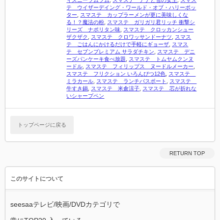
ィズニーツムツム
,
スマステ アナと雪の女王
,
スマス
テ ウイザーデイング・ワールド・オブ・ハリーポッ
ター
,
スマステ カップラーメンが更に美味しくな
る！？魔法の粉
,
スマステ ガリガリ君リッチ 衝撃シ
リーズ ナポリタン味
,
スマステ クロッカンシュー
ザクザク
,
スマステ クロワッサンドーナツ
,
スマス
テ ごはんにかけるだけで手軽にギョーザ
,
スマス
テ セブンプレミアム サラダチキン
,
スマステ デニ
ーズパンケーキ食べ放題
,
スマステ トムヤムクンヌ
ードル
,
スマステ フィリップス ヌードルメーカー
,
スマステ フリクション いろんぴつ12色
,
スマステ
ミラカール
,
スマステ ランチパスポート
,
スマステ
牛すき鍋
,
スマステ 米倉涼子
,
スマステ 芯が折れな
いシャープペン
トップページに戻る
RETURN TOP
このサイトについて
seesaaテレビ/映画/DVDカテゴリで