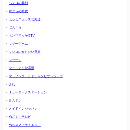
ペテロの葬列
ボクらの時代
ほっとニュース北海道
ぼんくら
ホンマでっか!?TV
マザーゲーム
マツコの知らない世界
マッサン
マニュアル捜索隊
マラソングランドチャンピオンシップ
まれ
ミュージックステーション
みんテレ
メイドインジャパン
めざましテレビ
めちゃ２イケてるッ！