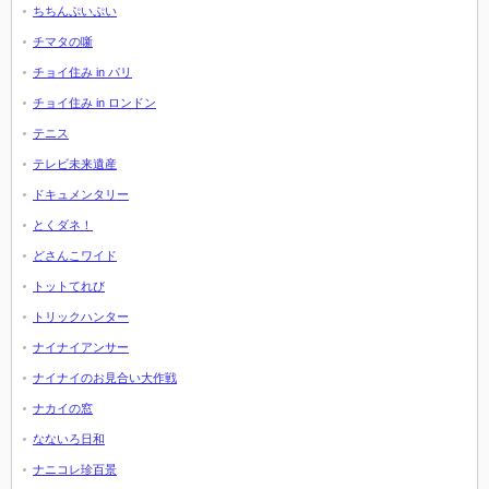
ちちんぷいぷい
チマタの噺
チョイ住み in パリ
チョイ住み in ロンドン
テニス
テレビ未来遺産
ドキュメンタリー
とくダネ！
どさんこワイド
トットてれび
トリックハンター
ナイナイアンサー
ナイナイのお見合い大作戦
ナカイの窓
なないろ日和
ナニコレ珍百景