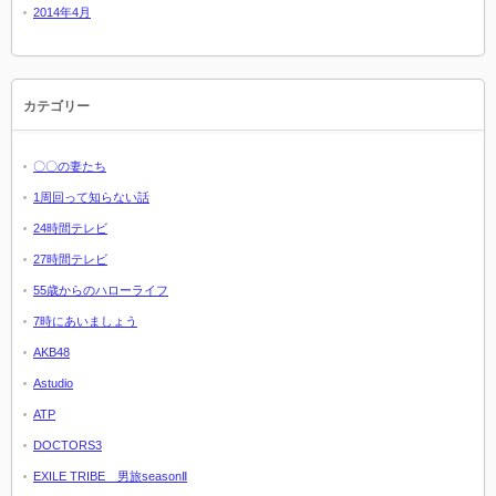
2014年4月
カテゴリー
〇〇の妻たち
1周回って知らない話
24時間テレビ
27時間テレビ
55歳からのハローライフ
7時にあいましょう
AKB48
Astudio
ATP
DOCTORS3
EXILE TRIBE 男旅seasonⅡ