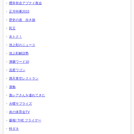
櫻井有吉アブナイ夜会
正月特番2015
歴史の道 歩き旅
民王
水トク！
池上彰のニュース
池上彰解説塾
沸騰ワード10
流星ワゴン
満天青空レストラン
漫勉
激レアさんを連れてきた
火曜サプライズ
炎の体育会TV
爆報! THE フライデー
特ダネ