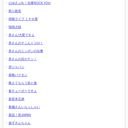
心ゆさぶれ！先輩ROCK YOU
怒り新党
情報ライブ ミヤネ屋
情熱大陸
所さん!大変ですよ
所さんのそこんトコロ！
所さんのニッポンの出番
所さんの目がテン！
所ジャパン
探検バクモン
教えてもらう前と後
新チューボーですよ
新堂本兄弟
新婚さんいらっしゃい
新説！所JAPAN
旅ずきんちゃん