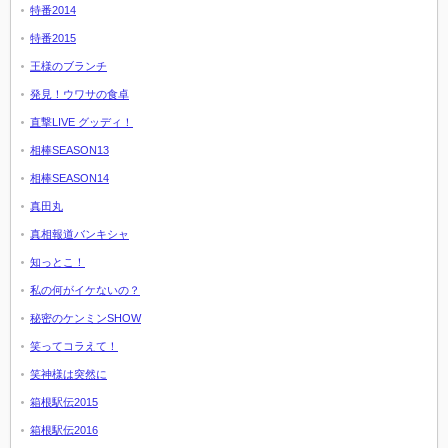
特番2014
特番2015
王様のブランチ
発見！ウワサの食卓
直撃LIVE グッディ！
相棒SEASON13
相棒SEASON14
真田丸
真相報道バンキシャ
知っとこ！
私の何がイケないの？
秘密のケンミンSHOW
笑ってコラえて！
笑神様は突然に
箱根駅伝2015
箱根駅伝2016