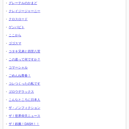
グレーテルのかまど
クレイジージャーニー
クロスロード
ゲンバビト
ここから
ゴゴスマ
コタキ兄弟と四苦八苦
この差って何ですか？
コマーシャル
ごめんね青春！
コレつくったの私です
ゴロウデラックス
こんなところに日本人
ザ・ノンフィクション
ザ！世界仰天ニュース
ザ！鉄腕！DASH！！