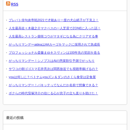
RSS
プレバト俳句炎帝戦2021で才能あり一度の犬山紙子が下克上！
人生最高佐々木蔵之介マクベスの一人芝居でZONEに入った話！
人生最高レストラン柴咲コウがマタギになる為にクリアする事
がっちりマンデーaideaはAAカーゴをマックに採用されて急成長
プロフェッショナル斎藤まゆキスヴィンは100年先の笑顔を造る
がっちりマンデー！シノプスはAIの惣菜割引予測でがっちり
サワコの朝ゴゴスマ石井亮次は関西放送でも視聴率稼げるの？
youは何しに？ベトナムyouズン＆ダンのさくら食堂は定食屋
がっちりマンデー！パキッテってなんだか名前で想像できる？
ボクらの時代窪塚洋介の信じる心が息子の立ち直りを助けた！
最近の投稿