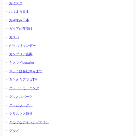
おはスタ
おはよう日本
おやすみ日本
ガイアの夜明け
カスペ
がっちりマンデー
カンブリア宮殿
キスマイbusaiku
きょうは会社休みます
きらきらアフロTM
グッド！モーニング
グッとスポーツ
グッとラック！
クリスマス特番
ぐるぐるナインティナイン
グルメ