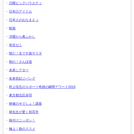
日曜ビッグバラエティ
日本のアイドル
日本人のおなまえっ
映画
月曜から夜ふかし
有吉ゼミ
朝だ！生です旅サラダ
朝の！さんぽ道
未来シアター
未来世紀ジパング
村上信五のスポーツ奇跡の瞬間アワード2019
東京都北区赤羽
林修の今でしょ！講座
林先生が驚く初耳学
格付けニッポン！
極上！旅のススメ