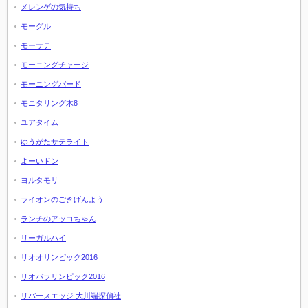
メレンゲの気持ち
モーグル
モーサテ
モーニングチャージ
モーニングバード
モニタリング木8
ユアタイム
ゆうがたサテライト
よーいドン
ヨルタモリ
ライオンのごきげんよう
ランチのアッコちゃん
リーガルハイ
リオオリンピック2016
リオパラリンピック2016
リバースエッジ 大川端探偵社