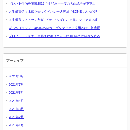
プレバト俳句炎帝戦2021で才能あり一度の犬山紙子が下克上！
人生最高佐々木蔵之介マクベスの一人芝居でZONEに入った話！
人生最高レストラン柴咲コウがマタギになる為にクリアする事
がっちりマンデーaideaはAAカーゴをマックに採用されて急成長
プロフェッショナル斎藤まゆキスヴィンは100年先の笑顔を造る
アーカイブ
2021年8月
2021年7月
2021年5月
2021年4月
2021年3月
2021年2月
2021年1月