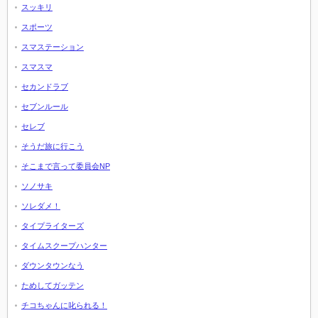
スッキリ
スポーツ
スマステーション
スマスマ
セカンドラブ
セブンルール
セレブ
そうだ旅に行こう
そこまで言って委員会NP
ソノサキ
ソレダメ！
タイプライターズ
タイムスクープハンター
ダウンタウンなう
ためしてガッテン
チコちゃんに叱られる！