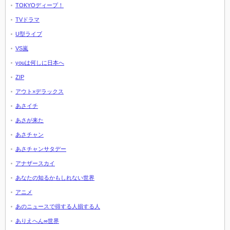
TOKYOディープ！
TVドラマ
U型ライブ
VS嵐
youは何しに日本へ
ZIP
アウト×デラックス
あさイチ
あさが来た
あさチャン
あさチャンサタデー
アナザースカイ
あなたの知るかもしれない世界
アニメ
あのニュースで得する人損する人
ありえへん∞世界