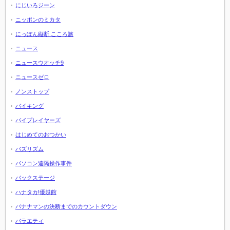
にじいろジーン
ニッポンのミカタ
にっぽん縦断 こころ旅
ニュース
ニュースウオッチ9
ニュースゼロ
ノンストップ
バイキング
バイプレイヤーズ
はじめてのおつかい
バズリズム
パソコン遠隔操作事件
バックステージ
ハナタカ!優越館
バナナマンの決断までのカウントダウン
バラエティ