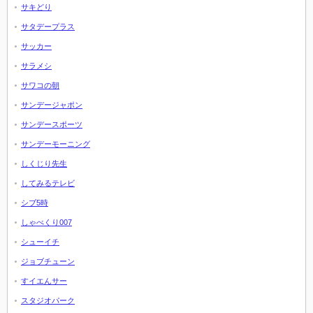
サキどり
サタデープラス
サッカー
サラメシ
サワコの朝
サンデージャポン
サンデースポーツ
サンデーモーニング
しくじり先生
してみるテレビ
シブ5時
しゃべくり007
シューイチ
ジョブチューン
すイエんサー
スタジオパーク