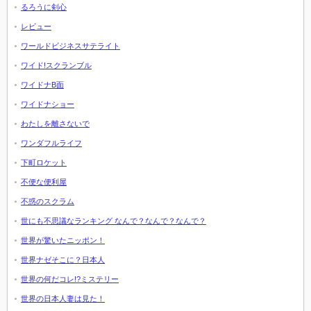
るろうに剣心
レビュー
ワールドビジネスサテライト
ワイド!スクランブル
ワイドナB面
ワイドナショー
わたしを離さないで
ワンダフルライフ
下町ロケット
不便な便利屋
不惑のスクラム
世にも不思議なランキング なんで？なんで？なんで？
世界が驚いたニッポン！
世界ナゼそこに？日本人
世界の何だコレ!?ミステリー
世界の日本人妻は見た！