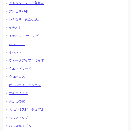
アルジャーノンに花束を
アンビリバボー
いきなり！黄金伝説。
イチオシ！
イチオシ!モーニング
いっぷく！
イベント
ウェークアップ！ぷらす
ウエッブサービス
ウロボロス
オールナイトニッポン
オイコノミア
おかしの家
おしかけスピリチュアル
おじゃマップ
おしゃれイズム