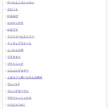
ぴったんこカン☆カン
ビビット
ひるおび
ヒルナンデス
ひるブラ
ファミリーヒストリー
フィギュアスケート
ぶっちゃけ寺
ブラタモリ
プラトニック
ぶらぶらサタデー
ふるカフェ系ハルさんの休日
プレバト!!
フレンチオープン
プロフェッショナル
ペコジャニ∞！