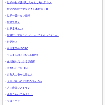
世界の村で発見!こんなところに日本人
世界の秘境で大発見！日本食堂２０
世界一受けたい授業
世界丸見え
世界卓球2014
世界行ってみたらホントはこんなトコだった
世界陸上
中居正広のISORO
中居正広のミになる図書館
主治医が見つかる診療所
京都いろどり日記
京都人の密かな愉しみ
人生が変わる1分間の深イイ話
人生最高レストラン
今夜くらべてみました
今日ドキッ！