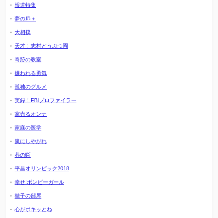
報道特集
夢の扉＋
大相撲
天才！志村どうぶつ園
奇跡の教室
嫌われる勇気
孤独のグルメ
実録！FBIプロファイラー
家売るオンナ
家庭の医学
嵐にしやがれ
巷の噺
平昌オリンピック2018
幸せ!ボンビーガール
徹子の部屋
心がポキッとね