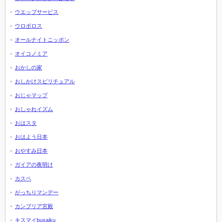
ウエッブサービス
ウロボロス
オールナイトニッポン
オイコノミア
おかしの家
おしかけスピリチュアル
おじゃマップ
おしゃれイズム
おはスタ
おはよう日本
おやすみ日本
ガイアの夜明け
カスペ
がっちりマンデー
カンブリア宮殿
キスマイbusaiku