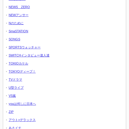
NEWS ZERO
NEWアンサー
Nのために
SmaSTATION
SONGS
SPORTSウォッチャー
SWITCHインタビュー達人達
TOKIOカケル
TOKYOディープ！
TVドラマ
U型ライブ
VS嵐
youは何しに日本へ
ZIP
アウト×デラックス
あさイチ