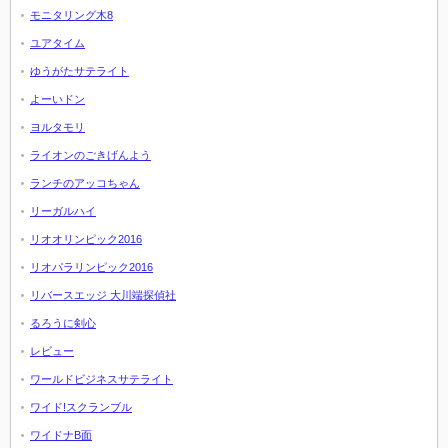
モニタリング木8
ユアタイム
ゆうがたサテライト
よーいドン
ヨルタモリ
ライオンのごきげんよう
ランチのアッコちゃん
リーガルハイ
リオオリンピック2016
リオパラリンピック2016
リバースエッジ 大川端探偵社
るろうに剣心
レビュー
ワールドビジネスサテライト
ワイド!スクランブル
ワイドナB面