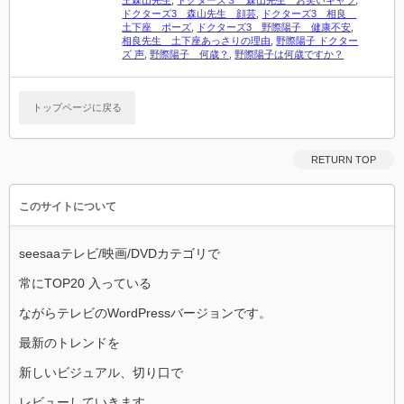
王森山先生
,
ドクターズ３ 森山先生 お笑いキャラ
,
ドクターズ3 森山先生 顔芸
,
ドクターズ3 相良
土下座 ポーズ
,
ドクターズ3 野際陽子 健康不安
,
相良先生 土下座あっさりの理由
,
野際陽子 ドクター
ズ 声
,
野際陽子 何歳？
,
野際陽子は何歳ですか？
トップページに戻る
RETURN TOP
このサイトについて
seesaaテレビ/映画/DVDカテゴリで
常にTOP20 入っている
ながらテレビのWordPressバージョンです。
最新のトレンドを
新しいビジュアル、切り口で
レビューしていきます。