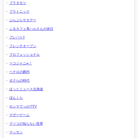
ブラタモリ
プラトニック
ぶらぶらサタデー
ふるカフェ系ハルさんの休日
プレバト!!
フレンチオープン
プロフェッショナル
ペコジャニ∞！
ペテロの葬列
ボクらの時代
ほっとニュース北海道
ぼんくら
ホンマでっか!?TV
マザーゲーム
マツコの知らない世界
マッサン