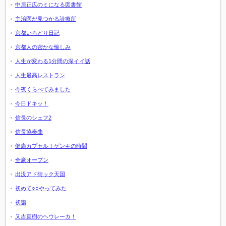
中居正広のミになる図書館
主治医が見つかる診療所
京都いろどり日記
京都人の密かな愉しみ
人生が変わる1分間の深イイ話
人生最高レストラン
今夜くらべてみました
今日ドキッ！
信長のシェフ2
信長協奏曲
健康カプセル！ゲンキの時間
全豪オープン
出没アド街ック天国
初めて○○やってみた
初詣
又吉直樹のヘウレーカ！