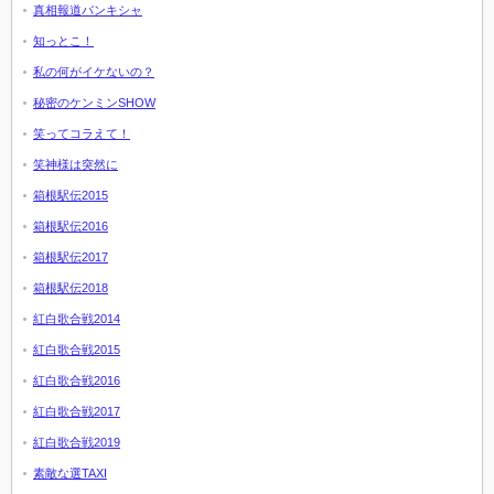
真相報道バンキシャ
知っとこ！
私の何がイケないの？
秘密のケンミンSHOW
笑ってコラえて！
笑神様は突然に
箱根駅伝2015
箱根駅伝2016
箱根駅伝2017
箱根駅伝2018
紅白歌合戦2014
紅白歌合戦2015
紅白歌合戦2016
紅白歌合戦2017
紅白歌合戦2019
素敵な選TAXI