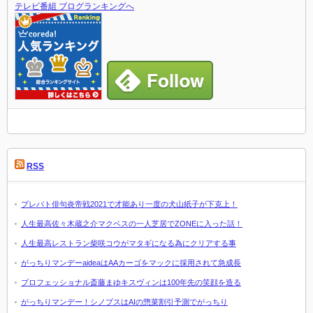
テレビ番組 ブログランキングへ
RSS
プレバト俳句炎帝戦2021で才能あり一度の犬山紙子が下克上！
人生最高佐々木蔵之介マクベスの一人芝居でZONEに入った話！
人生最高レストラン柴咲コウがマタギになる為にクリアする事
がっちりマンデーaideaはAAカーゴをマックに採用されて急成長
プロフェッショナル斎藤まゆキスヴィンは100年先の笑顔を造る
がっちりマンデー！シノプスはAIの惣菜割引予測でがっちり