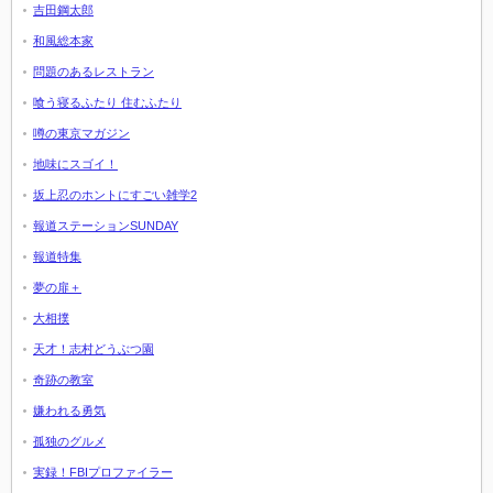
吉田鋼太郎
和風総本家
問題のあるレストラン
喰う寝るふたり 住むふたり
噂の東京マガジン
地味にスゴイ！
坂上忍のホントにすごい雑学2
報道ステーションSUNDAY
報道特集
夢の扉＋
大相撲
天才！志村どうぶつ園
奇跡の教室
嫌われる勇気
孤独のグルメ
実録！FBIプロファイラー