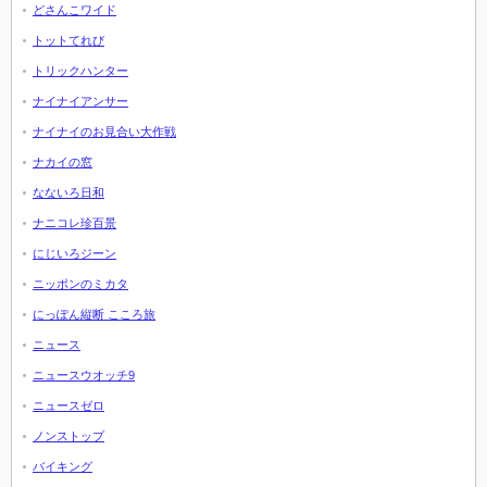
どさんこワイド
トットてれび
トリックハンター
ナイナイアンサー
ナイナイのお見合い大作戦
ナカイの窓
なないろ日和
ナニコレ珍百景
にじいろジーン
ニッポンのミカタ
にっぽん縦断 こころ旅
ニュース
ニュースウオッチ9
ニュースゼロ
ノンストップ
バイキング