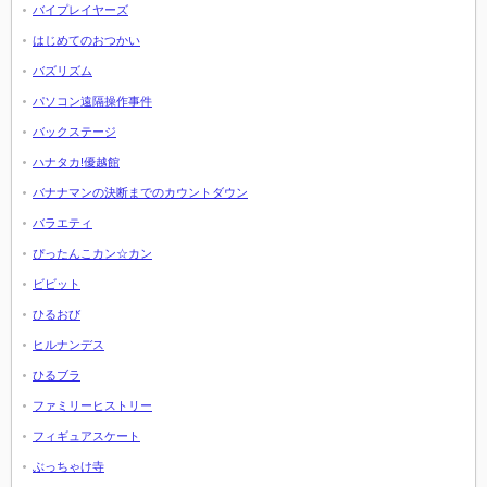
バイプレイヤーズ
はじめてのおつかい
バズリズム
パソコン遠隔操作事件
バックステージ
ハナタカ!優越館
バナナマンの決断までのカウントダウン
バラエティ
ぴったんこカン☆カン
ビビット
ひるおび
ヒルナンデス
ひるブラ
ファミリーヒストリー
フィギュアスケート
ぶっちゃけ寺