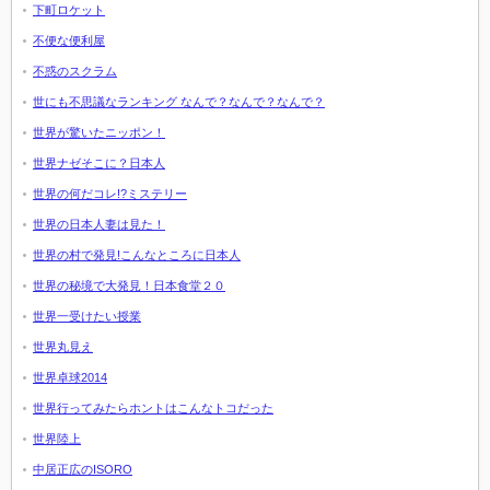
下町ロケット
不便な便利屋
不惑のスクラム
世にも不思議なランキング なんで？なんで？なんで？
世界が驚いたニッポン！
世界ナゼそこに？日本人
世界の何だコレ!?ミステリー
世界の日本人妻は見た！
世界の村で発見!こんなところに日本人
世界の秘境で大発見！日本食堂２０
世界一受けたい授業
世界丸見え
世界卓球2014
世界行ってみたらホントはこんなトコだった
世界陸上
中居正広のISORO