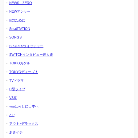
NEWS ZERO
NEWアンサー
Nのために
SmaSTATION
SONGS
SPORTSウォッチャー
SWITCHインタビュー達人達
TOKIOカケル
TOKYOディープ！
TVドラマ
U型ライブ
VS嵐
youは何しに日本へ
ZIP
アウト×デラックス
あさイチ