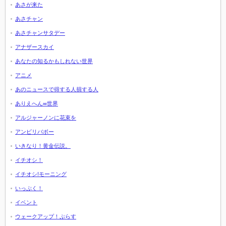
あさが来た
あさチャン
あさチャンサタデー
アナザースカイ
あなたの知るかもしれない世界
アニメ
あのニュースで得する人損する人
ありえへん∞世界
アルジャーノンに花束を
アンビリバボー
いきなり！黄金伝説。
イチオシ！
イチオシ!モーニング
いっぷく！
イベント
ウェークアップ！ぷらす