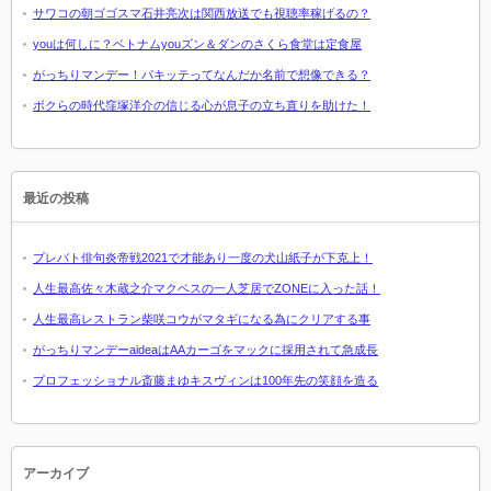
サワコの朝ゴゴスマ石井亮次は関西放送でも視聴率稼げるの？
youは何しに？ベトナムyouズン＆ダンのさくら食堂は定食屋
がっちりマンデー！パキッテってなんだか名前で想像できる？
ボクらの時代窪塚洋介の信じる心が息子の立ち直りを助けた！
最近の投稿
プレバト俳句炎帝戦2021で才能あり一度の犬山紙子が下克上！
人生最高佐々木蔵之介マクベスの一人芝居でZONEに入った話！
人生最高レストラン柴咲コウがマタギになる為にクリアする事
がっちりマンデーaideaはAAカーゴをマックに採用されて急成長
プロフェッショナル斎藤まゆキスヴィンは100年先の笑顔を造る
アーカイブ