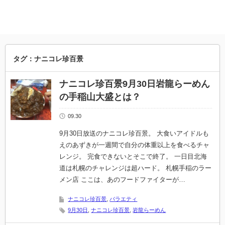
タグ：ナニコレ珍百景
ナニコレ珍百景9月30日岩龍らーめん
の手稲山大盛とは？
09.30
9月30日放送のナニコレ珍百景。 大食いアイドルも
えのあずきが一週間で自分の体重以上を食べるチャ
レンジ。 完食できないとそこで終了。 一日目北海
道は札幌のチャレンジは超ハード。 札幌手稲のラー
メン店 ここは、あのフードファイターが…
ナニコレ珍百景
,
バラエティ
9月30日
,
ナニコレ珍百景
,
岩龍らーめん