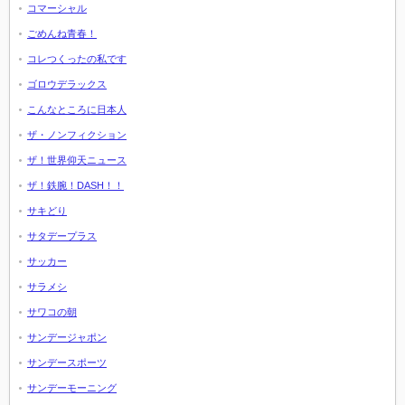
コマーシャル
ごめんね青春！
コレつくったの私です
ゴロウデラックス
こんなところに日本人
ザ・ノンフィクション
ザ！世界仰天ニュース
ザ！鉄腕！DASH！！
サキどり
サタデープラス
サッカー
サラメシ
サワコの朝
サンデージャポン
サンデースポーツ
サンデーモーニング