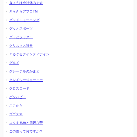
きょうは会社休みます
きらきらアフロTM
グッド！モーニング
グッとスポーツ
グッとラック！
クリスマス特番
ぐるぐるナインティナイン
グルメ
グレーテルのかまど
クレイジージャーニー
クロスロード
ゲンバビト
ここから
ゴゴスマ
コタキ兄弟と四苦八苦
この差って何ですか？