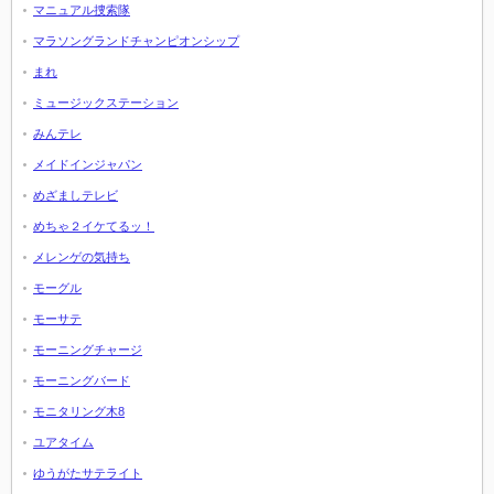
マニュアル捜索隊
マラソングランドチャンピオンシップ
まれ
ミュージックステーション
みんテレ
メイドインジャパン
めざましテレビ
めちゃ２イケてるッ！
メレンゲの気持ち
モーグル
モーサテ
モーニングチャージ
モーニングバード
モニタリング木8
ユアタイム
ゆうがたサテライト