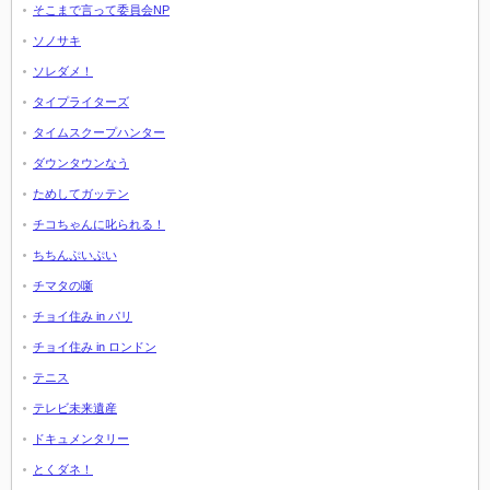
そこまで言って委員会NP
ソノサキ
ソレダメ！
タイプライターズ
タイムスクープハンター
ダウンタウンなう
ためしてガッテン
チコちゃんに叱られる！
ちちんぷいぷい
チマタの噺
チョイ住み in パリ
チョイ住み in ロンドン
テニス
テレビ未来遺産
ドキュメンタリー
とくダネ！