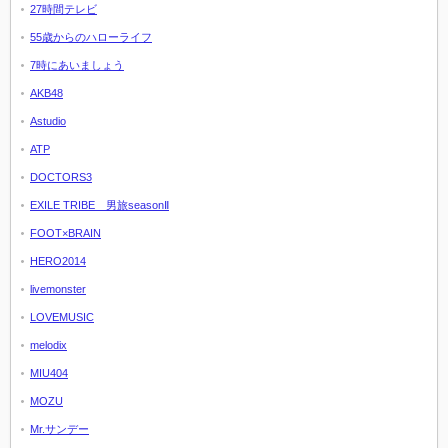
27時間テレビ
55歳からのハローライフ
7時にあいましょう
AKB48
Astudio
ATP
DOCTORS3
EXILE TRIBE 男旅seasonⅡ
FOOT×BRAIN
HERO2014
livemonster
LOVEMUSIC
melodix
MIU404
MOZU
Mr.サンデー