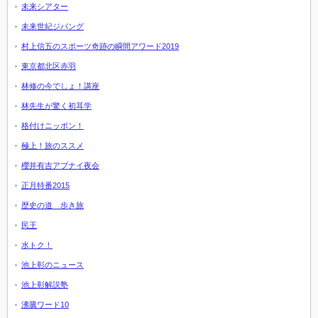
未来シアター
未来世紀ジパング
村上信五のスポーツ奇跡の瞬間アワード2019
東京都北区赤羽
林修の今でしょ！講座
林先生が驚く初耳学
格付けニッポン！
極上！旅のススメ
櫻井有吉アブナイ夜会
正月特番2015
歴史の道 歩き旅
民王
水トク！
池上彰のニュース
池上彰解説塾
沸騰ワード10