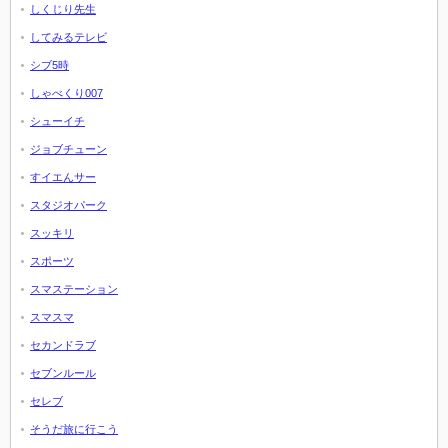
しくじり先生
してみるテレビ
シブ5時
しゃべくり007
シューイチ
ジョブチューン
すイエんサー
スタジオパーク
スッキリ
スポーツ
スマステーション
スマスマ
セカンドラブ
セブンルール
セレブ
そうだ旅に行こう