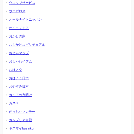
ウエッブサービス
ウロボロス
オールナイトニッポン
オイコノミア
おかしの家
おしかけスピリチュアル
おじゃマップ
おしゃれイズム
おはスタ
おはよう日本
おやすみ日本
ガイアの夜明け
カスペ
がっちりマンデー
カンブリア宮殿
キスマイbusaiku