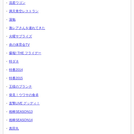
流星ワゴン
満天青空レストラン
漫勉
激レアさんを連れてきた
火曜サプライズ
炎の体育会TV
爆報! THE フライデー
特ダネ
特番2014
特番2015
王様のブランチ
発見！ウワサの食卓
直撃LIVE グッディ！
相棒SEASON13
相棒SEASON14
真田丸