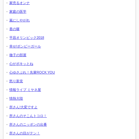
家売るオンナ
家庭の医学
嵐にしやがれ
巷の噺
平昌オリンピック2018
幸せ!ボンビーガール
徹子の部屋
心がポキッとね
心ゆさぶれ！先輩ROCK YOU
怒り新党
情報ライブ ミヤネ屋
情熱大陸
所さん!大変ですよ
所さんのそこんトコロ！
所さんのニッポンの出番
所さんの目がテン！