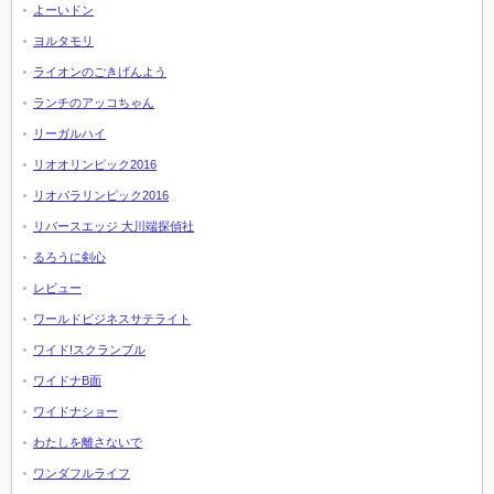
よーいドン
ヨルタモリ
ライオンのごきげんよう
ランチのアッコちゃん
リーガルハイ
リオオリンピック2016
リオパラリンピック2016
リバースエッジ 大川端探偵社
るろうに剣心
レビュー
ワールドビジネスサテライト
ワイド!スクランブル
ワイドナB面
ワイドナショー
わたしを離さないで
ワンダフルライフ