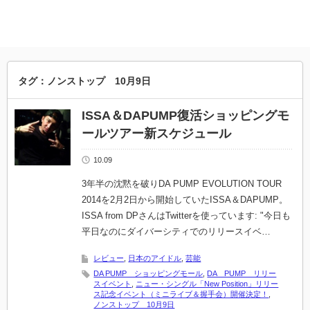
タグ：ノンストップ 10月9日
ISSA＆DAPUMP復活ショッピングモ
ールツアー新スケジュール
10.09
3年半の沈黙を破りDA PUMP EVOLUTION TOUR
2014を2月2日から開始していたISSA＆DAPUMP。
ISSA from DPさんはTwitterを使っています: "今日も
平日なのにダイバーシティでのリリースイベ…
レビュー
,
日本のアイドル
,
芸能
DA PUMP ショッピングモール
,
DA PUMP リリー
スイベント
,
ニュー・シングル「New Position」リリー
ス記念イベント（ミニライブ＆握手会）開催決定！
,
ノンストップ 10月9日