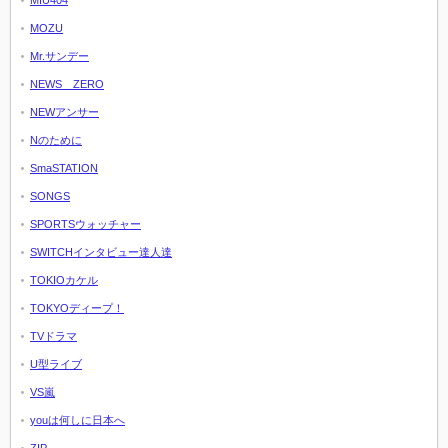
MIU404
MOZU
Mr.サンデー
NEWS ZERO
NEWアンサー
Nのために
SmaSTATION
SONGS
SPORTSウォッチャー
SWITCHインタビュー達人達
TOKIOカケル
TOKYOディープ！
TVドラマ
U型ライブ
VS嵐
youは何しに日本へ