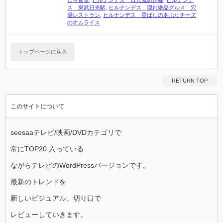
じら食堂
,
ヒルナンデス 日光鬼怒川線
,
ヒルナンデ
ス 東武日光駅
,
ヒルナンデス 隠れ絶品グルメ 穴
場レストラン
,
ヒルナンデス 香ばしのあぶりチーズ
のオムライス
トップページに戻る
RETURN TOP
このサイトについて
seesaaテレビ/映画/DVDカテゴリで
常にTOP20 入っている
ながらテレビのWordPressバージョンです。
最新のトレンドを
新しいビジュアル、切り口で
レビューしていきます。