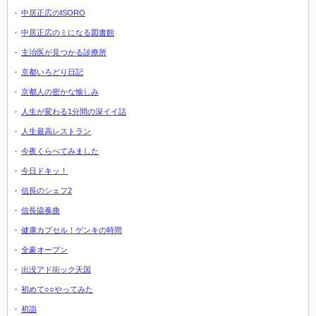
中居正広のISORO
中居正広のミになる図書館
主治医が見つかる診療所
京都いろどり日記
京都人の密かな愉しみ
人生が変わる1分間の深イイ話
人生最高レストラン
今夜くらべてみました
今日ドキッ！
信長のシェフ2
信長協奏曲
健康カプセル！ゲンキの時間
全豪オープン
出没アド街ック天国
初めて○○やってみた
初詣