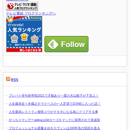
テレビ番組 ブログランキングへ
RSS
プレバト俳句炎帝戦2021で才能あり一度の犬山紙子が下克上！
人生最高佐々木蔵之介マクベスの一人芝居でZONEに入った話！
人生最高レストラン柴咲コウがマタギになる為にクリアする事
がっちりマンデーaideaはAAカーゴをマックに採用されて急成長
プロフェッショナル斎藤まゆキスヴィンは100年先の笑顔を造る