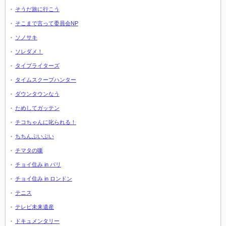
そうだ旅に行こう
そこまで言って委員会NP
ソノサキ
ソレダメ！
タイプライターズ
タイムスクープハンター
ダウンタウンなう
ためしてガッテン
チコちゃんに叱られる！
ちちんぷいぷい
チマタの噺
チョイ住み in パリ
チョイ住み in ロンドン
テニス
テレビ未来遺産
ドキュメンタリー