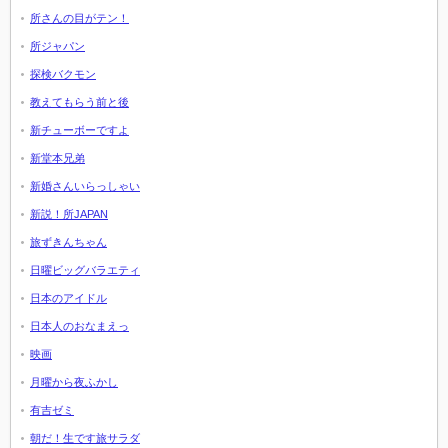
所さんの目がテン！
所ジャパン
探検バクモン
教えてもらう前と後
新チューボーですよ
新堂本兄弟
新婚さんいらっしゃい
新説！所JAPAN
旅ずきんちゃん
日曜ビッグバラエティ
日本のアイドル
日本人のおなまえっ
映画
月曜から夜ふかし
有吉ゼミ
朝だ！生です旅サラダ