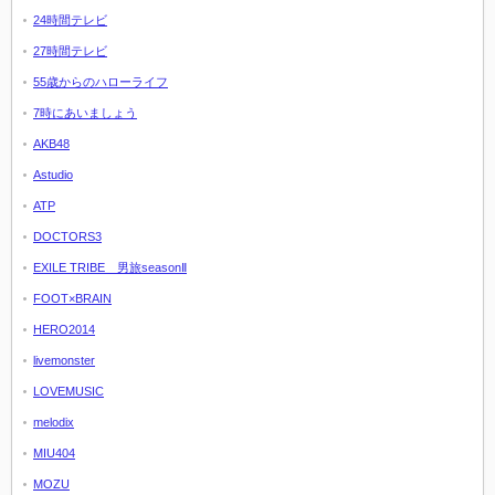
24時間テレビ
27時間テレビ
55歳からのハローライフ
7時にあいましょう
AKB48
Astudio
ATP
DOCTORS3
EXILE TRIBE 男旅seasonⅡ
FOOT×BRAIN
HERO2014
livemonster
LOVEMUSIC
melodix
MIU404
MOZU