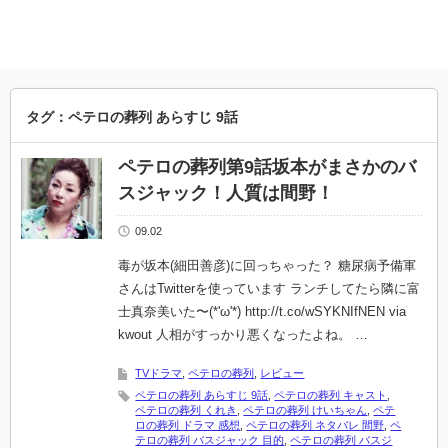
タグ：ペテロの葬列 あらすじ 9話
ペテロの葬列第9話坂本がまさかのバ
スジャック！人質は間野！
09.02
毒が坂本(細田善彦)に回っちゃった？ 糖尿病予備軍
さんはTwitterを使っています ランチしてたら隣に富
士真奈美いた〜(*'ω'*) http://t.co/wSYKNIfNEN via
kwout 人相がすっかり悪くなったよね。 …
TVドラマ
,
ペテロの葬列
,
レビュー
ペテロの葬列 あらすじ 9話
,
ペテロの葬列 キャスト
,
ペテロの葬列 くれき
,
ペテロの葬列 けいちゃん
,
ペテ
ロの葬列 ドラマ 感想
,
ペテロの葬列 ネタバレ 間野
,
ペ
テロの葬列 バスジャック 目的
,
ペテロの葬列 バスジ