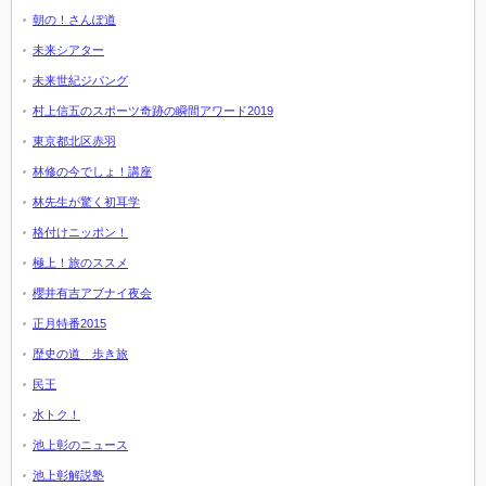
朝の！さんぽ道
未来シアター
未来世紀ジパング
村上信五のスポーツ奇跡の瞬間アワード2019
東京都北区赤羽
林修の今でしょ！講座
林先生が驚く初耳学
格付けニッポン！
極上！旅のススメ
櫻井有吉アブナイ夜会
正月特番2015
歴史の道 歩き旅
民王
水トク！
池上彰のニュース
池上彰解説塾