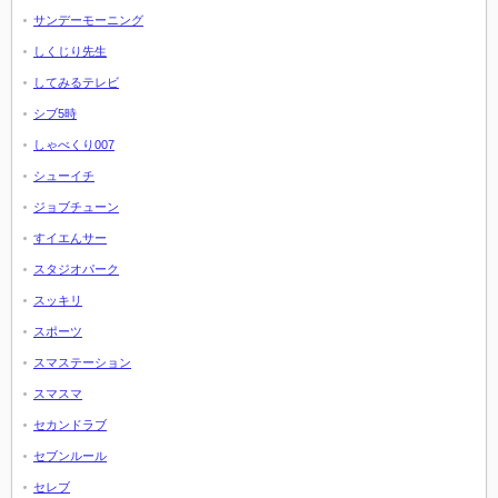
サンデーモーニング
しくじり先生
してみるテレビ
シブ5時
しゃべくり007
シューイチ
ジョブチューン
すイエんサー
スタジオパーク
スッキリ
スポーツ
スマステーション
スマスマ
セカンドラブ
セブンルール
セレブ