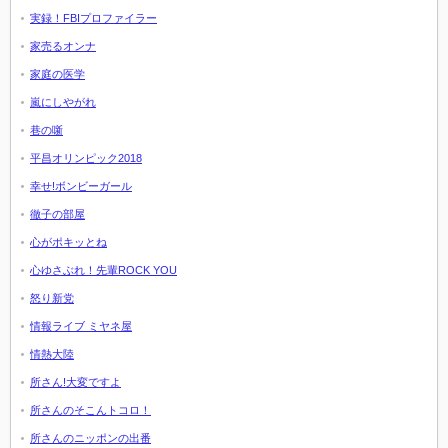
実録！FBIプロファイラー
家売るオンナ
家庭の医学
嵐にしやがれ
巷の噺
平昌オリンピック2018
幸せ!ボンビーガール
徹子の部屋
心がポキッとね
心ゆさぶれ！先輩ROCK YOU
怒り新党
情報ライブ ミヤネ屋
情熱大陸
所さん!大変ですよ
所さんのそこんトコロ！
所さんのニッポンの出番