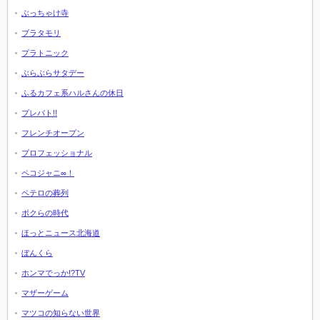
ぶっちゃけ寺
ブラタモリ
プラトニック
ぶらぶらサタデー
ふるカフェ系ハルさんの休日
プレバト!!
フレンチオープン
プロフェッショナル
ペコジャニ∞！
ペテロの葬列
ボクらの時代
ほっとニュース北海道
ぼんくら
ホンマでっか!?TV
マザーゲーム
マツコの知らない世界