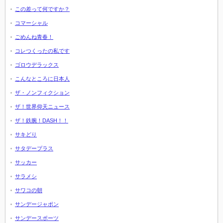
この差って何ですか？
コマーシャル
ごめんね青春！
コレつくったの私です
ゴロウデラックス
こんなところに日本人
ザ・ノンフィクション
ザ！世界仰天ニュース
ザ！鉄腕！DASH！！
サキどり
サタデープラス
サッカー
サラメシ
サワコの朝
サンデージャポン
サンデースポーツ