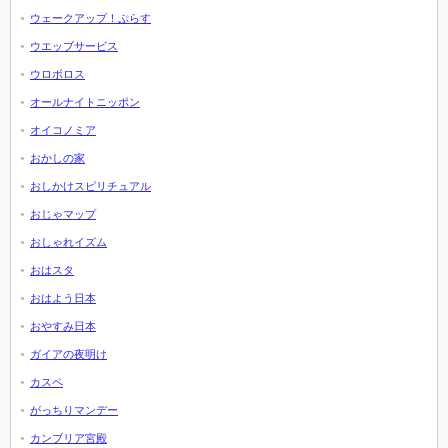
ウェークアップ！ぷらす
ウエッブサービス
ウロボロス
オールナイトニッポン
オイコノミア
おかしの家
おしかけスピリチュアル
おじゃマップ
おしゃれイズム
おはスタ
おはよう日本
おやすみ日本
ガイアの夜明け
カスペ
がっちりマンデー
カンブリア宮殿