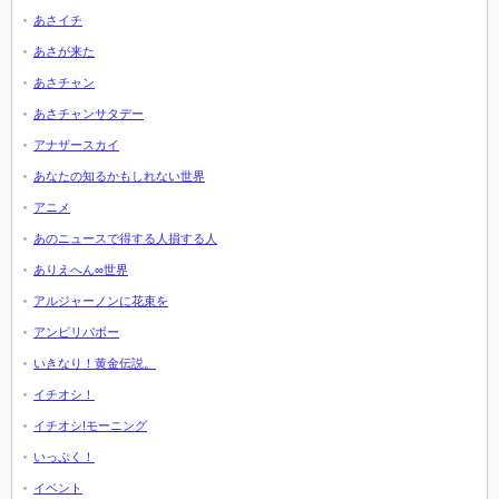
あさイチ
あさが来た
あさチャン
あさチャンサタデー
アナザースカイ
あなたの知るかもしれない世界
アニメ
あのニュースで得する人損する人
ありえへん∞世界
アルジャーノンに花束を
アンビリバボー
いきなり！黄金伝説。
イチオシ！
イチオシ!モーニング
いっぷく！
イベント