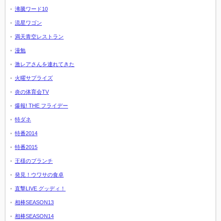
沸騰ワード10
流星ワゴン
満天青空レストラン
漫勉
激レアさんを連れてきた
火曜サプライズ
炎の体育会TV
爆報! THE フライデー
特ダネ
特番2014
特番2015
王様のブランチ
発見！ウワサの食卓
直撃LIVE グッディ！
相棒SEASON13
相棒SEASON14