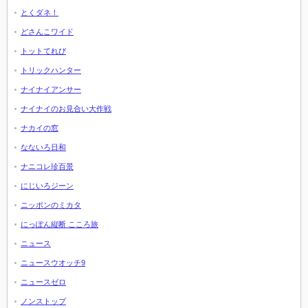
とくダネ！
どさんこワイド
トットてれび
トリックハンター
ナイナイアンサー
ナイナイのお見合い大作戦
ナカイの窓
なないろ日和
ナニコレ珍百景
にじいろジーン
ニッポンのミカタ
にっぽん縦断 こころ旅
ニュース
ニュースウオッチ9
ニュースゼロ
ノンストップ