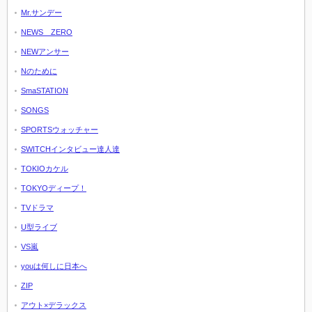
Mr.サンデー
NEWS ZERO
NEWアンサー
Nのために
SmaSTATION
SONGS
SPORTSウォッチャー
SWITCHインタビュー達人達
TOKIOカケル
TOKYOディープ！
TVドラマ
U型ライブ
VS嵐
youは何しに日本へ
ZIP
アウト×デラックス