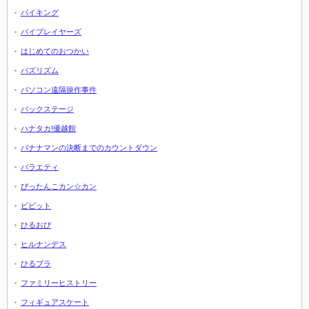
バイキング
バイプレイヤーズ
はじめてのおつかい
バズリズム
パソコン遠隔操作事件
バックステージ
ハナタカ!優越館
バナナマンの決断までのカウントダウン
バラエティ
ぴったんこカン☆カン
ビビット
ひるおび
ヒルナンデス
ひるブラ
ファミリーヒストリー
フィギュアスケート