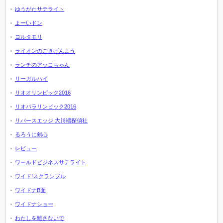
ゆうがたサテライト
よーいドン
ヨルタモリ
ライオンのごきげんよう
ランチのアッコちゃん
リーガルハイ
リオオリンピック2016
リオパラリンピック2016
リバースエッジ 大川端探偵社
るろうに剣心
レビュー
ワールドビジネスサテライト
ワイド!スクランブル
ワイドナB面
ワイドナショー
わたしを離さないで