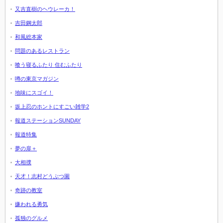
又吉直樹のヘウレーカ！
吉田鋼太郎
和風総本家
問題のあるレストラン
喰う寝るふたり 住むふたり
噂の東京マガジン
地味にスゴイ！
坂上忍のホントにすごい雑学2
報道ステーションSUNDAY
報道特集
夢の扉＋
大相撲
天才！志村どうぶつ園
奇跡の教室
嫌われる勇気
孤独のグルメ