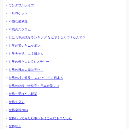
ワンダフルライフ
下町ロケット
不便な便利屋
不惑のスクラム
世にも不思議なランキング なんで？なんで？なんで？
世界が驚いたニッポン！
世界ナゼそこに？日本人
世界の何だコレ!?ミステリー
世界の日本人妻は見た！
世界の村で発見!こんなところに日本人
世界の秘境で大発見！日本食堂２０
世界一受けたい授業
世界丸見え
世界卓球2014
世界行ってみたらホントはこんなトコだった
世界陸上