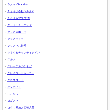
キスマイbusaiku
きょうは会社休みます
きらきらアフロTM
グッド！モーニング
グッとスポーツ
グッとラック！
クリスマス特番
ぐるぐるナインティナイン
グルメ
グレーテルのかまど
クレイジージャーニー
クロスロード
ゲンバビト
ここから
ゴゴスマ
コタキ兄弟と四苦八苦