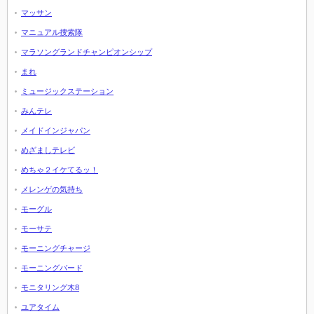
マッサン
マニュアル捜索隊
マラソングランドチャンピオンシップ
まれ
ミュージックステーション
みんテレ
メイドインジャパン
めざましテレビ
めちゃ２イケてるッ！
メレンゲの気持ち
モーグル
モーサテ
モーニングチャージ
モーニングバード
モニタリング木8
ユアタイム