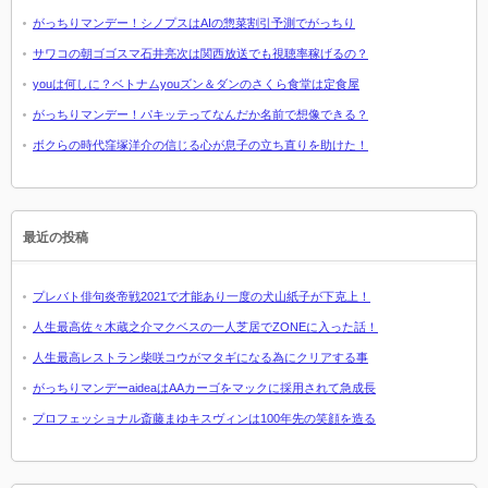
がっちりマンデー！シノプスはAIの惣菜割引予測でがっちり
サワコの朝ゴゴスマ石井亮次は関西放送でも視聴率稼げるの？
youは何しに？ベトナムyouズン＆ダンのさくら食堂は定食屋
がっちりマンデー！パキッテってなんだか名前で想像できる？
ボクらの時代窪塚洋介の信じる心が息子の立ち直りを助けた！
最近の投稿
プレバト俳句炎帝戦2021で才能あり一度の犬山紙子が下克上！
人生最高佐々木蔵之介マクベスの一人芝居でZONEに入った話！
人生最高レストラン柴咲コウがマタギになる為にクリアする事
がっちりマンデーaideaはAAカーゴをマックに採用されて急成長
プロフェッショナル斎藤まゆキスヴィンは100年先の笑顔を造る