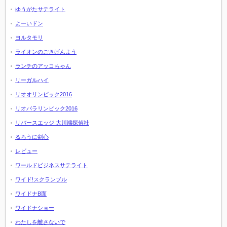
ゆうがたサテライト
よーいドン
ヨルタモリ
ライオンのごきげんよう
ランチのアッコちゃん
リーガルハイ
リオオリンピック2016
リオパラリンピック2016
リバースエッジ 大川端探偵社
るろうに剣心
レビュー
ワールドビジネスサテライト
ワイド!スクランブル
ワイドナB面
ワイドナショー
わたしを離さないで