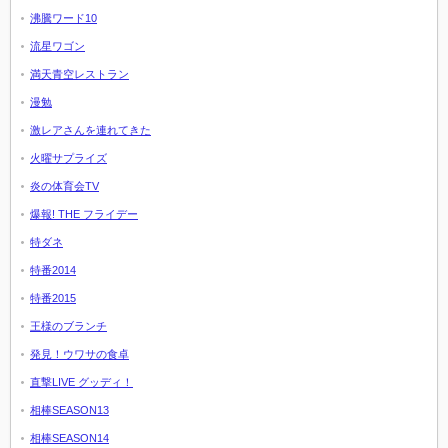
沸騰ワード10
流星ワゴン
満天青空レストラン
漫勉
激レアさんを連れてきた
火曜サプライズ
炎の体育会TV
爆報! THE フライデー
特ダネ
特番2014
特番2015
王様のブランチ
発見！ウワサの食卓
直撃LIVE グッディ！
相棒SEASON13
相棒SEASON14