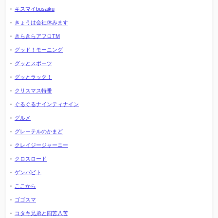
キスマイbusaiku
きょうは会社休みます
きらきらアフロTM
グッド！モーニング
グッとスポーツ
グッとラック！
クリスマス特番
ぐるぐるナインティナイン
グルメ
グレーテルのかまど
クレイジージャーニー
クロスロード
ゲンバビト
ここから
ゴゴスマ
コタキ兄弟と四苦八苦