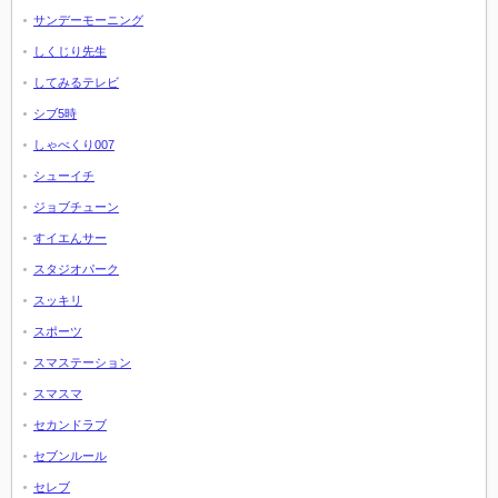
サンデーモーニング
しくじり先生
してみるテレビ
シブ5時
しゃべくり007
シューイチ
ジョブチューン
すイエんサー
スタジオパーク
スッキリ
スポーツ
スマステーション
スマスマ
セカンドラブ
セブンルール
セレブ