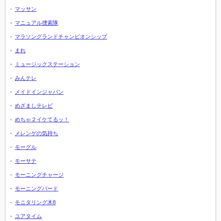
マッサン
マニュアル捜索隊
マラソングランドチャンピオンシップ
まれ
ミュージックステーション
みんテレ
メイドインジャパン
めざましテレビ
めちゃ２イケてるッ！
メレンゲの気持ち
モーグル
モーサテ
モーニングチャージ
モーニングバード
モニタリング木8
ユアタイム