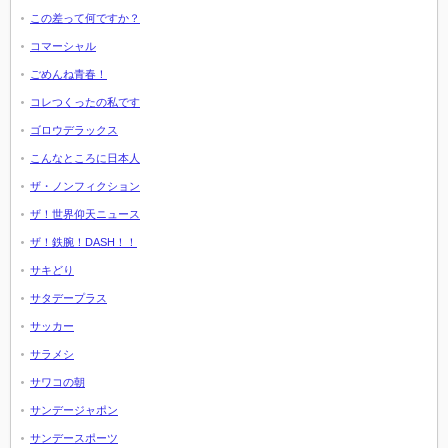
この差って何ですか？
コマーシャル
ごめんね青春！
コレつくったの私です
ゴロウデラックス
こんなところに日本人
ザ・ノンフィクション
ザ！世界仰天ニュース
ザ！鉄腕！DASH！！
サキどり
サタデープラス
サッカー
サラメシ
サワコの朝
サンデージャポン
サンデースポーツ