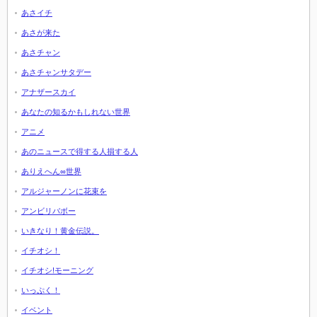
あさイチ
あさが来た
あさチャン
あさチャンサタデー
アナザースカイ
あなたの知るかもしれない世界
アニメ
あのニュースで得する人損する人
ありえへん∞世界
アルジャーノンに花束を
アンビリバボー
いきなり！黄金伝説。
イチオシ！
イチオシ!モーニング
いっぷく！
イベント