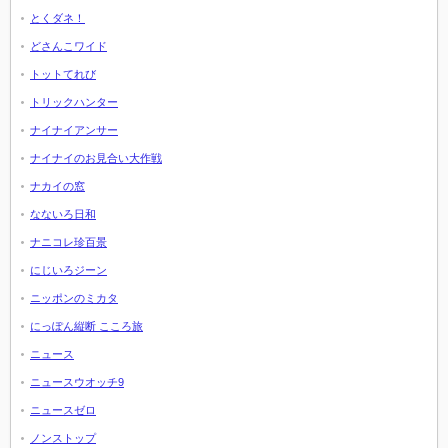
とくダネ！
どさんこワイド
トットてれび
トリックハンター
ナイナイアンサー
ナイナイのお見合い大作戦
ナカイの窓
なないろ日和
ナニコレ珍百景
にじいろジーン
ニッポンのミカタ
にっぽん縦断 こころ旅
ニュース
ニュースウオッチ9
ニュースゼロ
ノンストップ