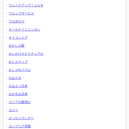
ウェークアップ！ぷらす
ウエッブサービス
ウロボロス
オールナイトニッポン
オイコノミア
おかしの家
おしかけスピリチュアル
おじゃマップ
おしゃれイズム
おはスタ
おはよう日本
おやすみ日本
ガイアの夜明け
カスペ
がっちりマンデー
カンブリア宮殿