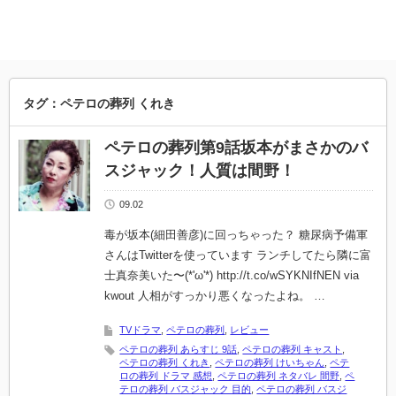
タグ：ペテロの葬列 くれき
ペテロの葬列第9話坂本がまさかのバ
スジャック！人質は間野！
09.02
毒が坂本(細田善彦)に回っちゃった？ 糖尿病予備軍
さんはTwitterを使っています ランチしてたら隣に富
士真奈美いた〜(*'ω'*) http://t.co/wSYKNIfNEN via
kwout 人相がすっかり悪くなったよね。 …
TVドラマ
,
ペテロの葬列
,
レビュー
ペテロの葬列 あらすじ 9話
,
ペテロの葬列 キャスト
,
ペテロの葬列 くれき
,
ペテロの葬列 けいちゃん
,
ペテ
ロの葬列 ドラマ 感想
,
ペテロの葬列 ネタバレ 間野
,
ペ
テロの葬列 バスジャック 目的
,
ペテロの葬列 バスジ