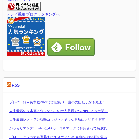
テレビ番組 ブログランキングへ
RSS
プレバト俳句炎帝戦2021で才能あり一度の犬山紙子が下克上！
人生最高佐々木蔵之介マクベスの一人芝居でZONEに入った話！
人生最高レストラン柴咲コウがマタギになる為にクリアする事
がっちりマンデーaideaはAAカーゴをマックに採用されて急成長
プロフェッショナル斎藤まゆキスヴィンは100年先の笑顔を造る