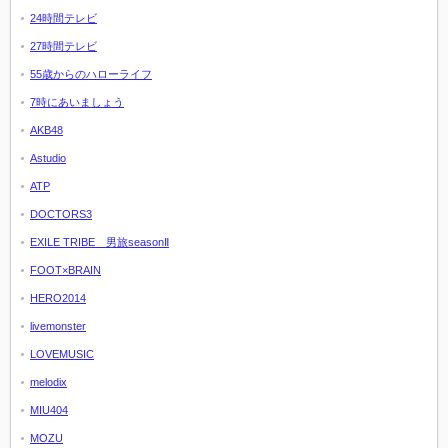
24時間テレビ
27時間テレビ
55歳からのハローライフ
7時にあいましょう
AKB48
Astudio
ATP
DOCTORS3
EXILE TRIBE 男旅seasonⅡ
FOOT×BRAIN
HERO2014
livemonster
LOVEMUSIC
melodix
MIU404
MOZU