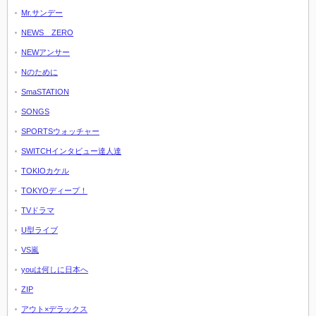
Mr.サンデー
NEWS ZERO
NEWアンサー
Nのために
SmaSTATION
SONGS
SPORTSウォッチャー
SWITCHインタビュー達人達
TOKIOカケル
TOKYOディープ！
TVドラマ
U型ライブ
VS嵐
youは何しに日本へ
ZIP
アウト×デラックス