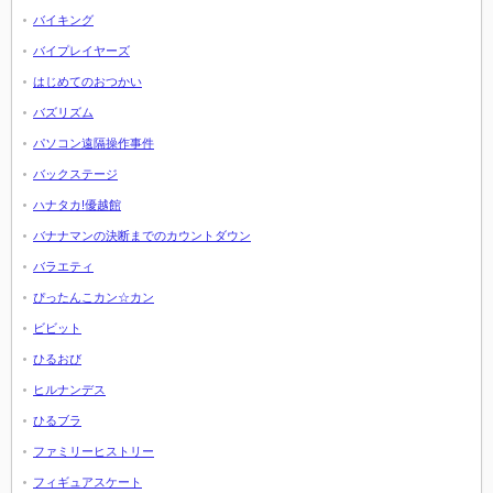
バイキング
バイプレイヤーズ
はじめてのおつかい
バズリズム
パソコン遠隔操作事件
バックステージ
ハナタカ!優越館
バナナマンの決断までのカウントダウン
バラエティ
ぴったんこカン☆カン
ビビット
ひるおび
ヒルナンデス
ひるブラ
ファミリーヒストリー
フィギュアスケート