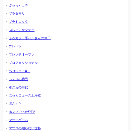
ぶっちゃけ寺
ブラタモリ
プラトニック
ぶらぶらサタデー
ふるカフェ系ハルさんの休日
プレバト!!
フレンチオープン
プロフェッショナル
ペコジャニ∞！
ペテロの葬列
ボクらの時代
ほっとニュース北海道
ぼんくら
ホンマでっか!?TV
マザーゲーム
マツコの知らない世界