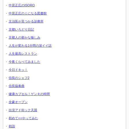
中居正広のISORO
中居正広のミになる図書館
主治医が見つかる診療所
京都いろどり日記
京都人の密かな愉しみ
人生が変わる1分間の深イイ話
人生最高レストラン
今夜くらべてみました
今日ドキッ！
信長のシェフ2
信長協奏曲
健康カプセル！ゲンキの時間
全豪オープン
出没アド街ック天国
初めて○○やってみた
初詣