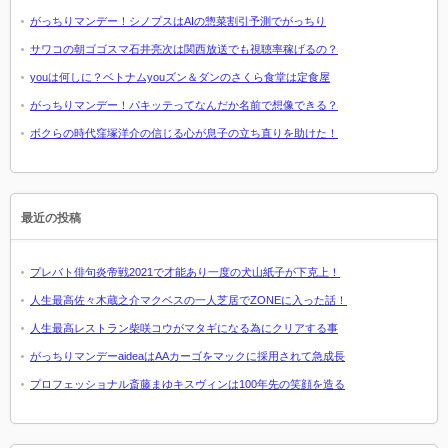
がっちりマンデー！シノプスはAIの惣菜割引予測でがっちり
サワコの朝ゴゴスマ石井亮次は関西放送でも視聴率稼げるの？
youは何しに？ベトナムyouズン＆ダンのさくら食堂は定食屋
がっちりマンデー！パキッテってなんだか名前で想像できる？
ボクらの時代窪塚洋介の信じる心が息子の立ち直りを助けた！
最近の投稿
プレバト俳句炎帝戦2021で才能あり一度の犬山紙子が下克上！
人生最高佐々木蔵之介マクベスの一人芝居でZONEに入った話！
人生最高レストラン柴咲コウがマタギになる為にクリアする事
がっちりマンデーaideaはAAカーゴをマックに採用されて急成長
プロフェッショナル斎藤まゆキスヴィンは100年先の笑顔を造る