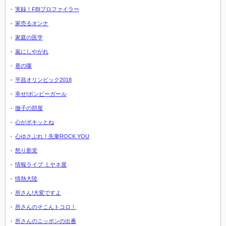
実録！FBIプロファイラー
家売るオンナ
家庭の医学
嵐にしやがれ
巷の噺
平昌オリンピック2018
幸せ!ボンビーガール
徹子の部屋
心がポキッとね
心ゆさぶれ！先輩ROCK YOU
怒り新党
情報ライブ ミヤネ屋
情熱大陸
所さん!大変ですよ
所さんのそこんトコロ！
所さんのニッポンの出番