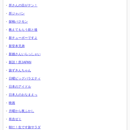
所さんの目がテン！
所ジャパン
探検バクモン
教えてもらう前と後
新チューボーですよ
新堂本兄弟
新婚さんいらっしゃい
新説！所JAPAN
旅ずきんちゃん
日曜ビッグバラエティ
日本のアイドル
日本人のおなまえっ
映画
月曜から夜ふかし
有吉ゼミ
朝だ！生です旅サラダ