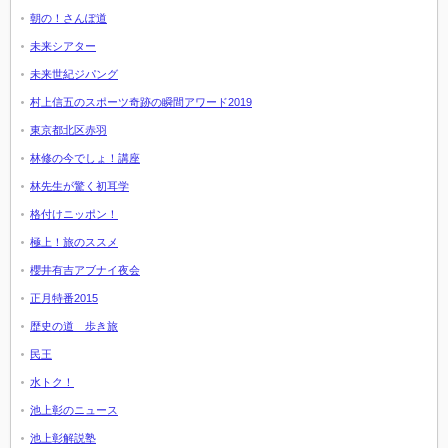
朝の！さんぽ道
未来シアター
未来世紀ジパング
村上信五のスポーツ奇跡の瞬間アワード2019
東京都北区赤羽
林修の今でしょ！講座
林先生が驚く初耳学
格付けニッポン！
極上！旅のススメ
櫻井有吉アブナイ夜会
正月特番2015
歴史の道 歩き旅
民王
水トク！
池上彰のニュース
池上彰解説塾