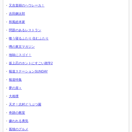
又吉直樹のヘウレーカ！
吉田鋼太郎
和風総本家
問題のあるレストラン
喰う寝るふたり 住むふたり
噂の東京マガジン
地味にスゴイ！
坂上忍のホントにすごい雑学2
報道ステーションSUNDAY
報道特集
夢の扉＋
大相撲
天才！志村どうぶつ園
奇跡の教室
嫌われる勇気
孤独のグルメ