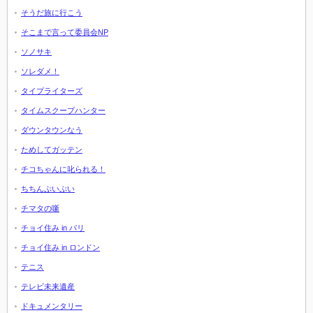
そうだ旅に行こう
そこまで言って委員会NP
ソノサキ
ソレダメ！
タイプライターズ
タイムスクープハンター
ダウンタウンなう
ためしてガッテン
チコちゃんに叱られる！
ちちんぷいぷい
チマタの噺
チョイ住み in パリ
チョイ住み in ロンドン
テニス
テレビ未来遺産
ドキュメンタリー