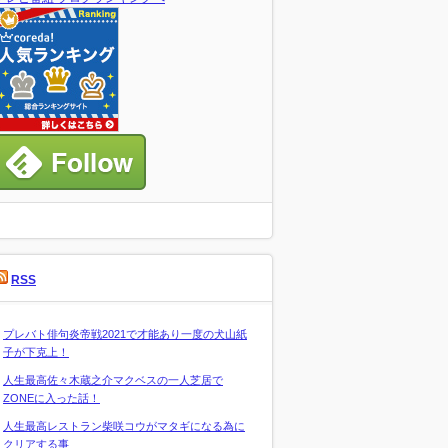
RSS
プレバト俳句炎帝戦2021で才能あり一度の犬山紙
子が下克上！
人生最高佐々木蔵之介マクベスの一人芝居で
ZONEに入った話！
人生最高レストラン柴咲コウがマタギになる為に
クリアする事