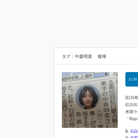
タグ：中森明菜 復帰
12.30
[紅白
紅白出
米国ラ
「Rojo 
紅白
中森