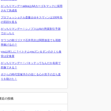
がっちりマンデーaideaはAAカーゴをマックに採用
されて急成長
プロフェッショナル斎藤まゆキスヴィンは100年先
の笑顔を造る
がっちりマンデー！シノプスはAIの惣菜割引予測
でがっちり
サワコの朝ゴゴスマ石井亮次は関西放送でも視聴
率稼げるの？
youは何しに？ベトナムyouズン＆ダンのさくら食
堂は定食屋
がっちりマンデー！パキッテってなんだか名前で
想像できる？
ボクらの時代窪塚洋介の信じる心が息子の立ち直
りを助けた！
最近の投稿