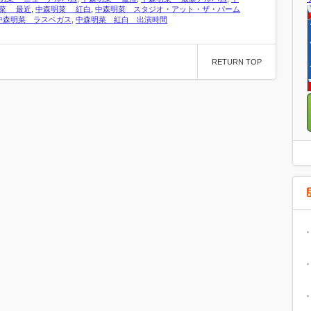
菜 最近
,
中森明菜 紅白
,
中森明菜 スタジオ・アット・ザ・パーム
中森明菜 ラスベガス
,
中森明菜 紅白 出演時間
RETURN TOP