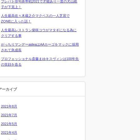
プレバト俳句炎帝戦2021で才能あり一度の犬山紙
子が下克上！
人生最高佐々木蔵之介マクベスの一人芝居で
ZONEに入った話！
人生最高レストラン柴咲コウがマタギになる為に
クリアする事
がっちりマンデーaideaはAAカーゴをマックに採用
されて急成長
プロフェッショナル斎藤まゆキスヴィンは100年先
の笑顔を造る
アーカイブ
2021年8月
2021年7月
2021年5月
2021年4月