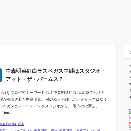
中森明菜紅白ラスベガス中継はスタジオ・
アット・ザ・パームス？
歌合戦] ブログ村キーワード 祝！中森明菜紅白出場 12年ぶりの
場が発表された中森明菜。 残念ながらNHKホールからではなく
スベガスのレコーディングスタジオから。 歌うのは新曲。
-Tierra-…
歌合戦2014
,
音楽
明菜 ニューアルバム
,
中森明菜 復帰
,
中森明菜 最新アルバム
,
中