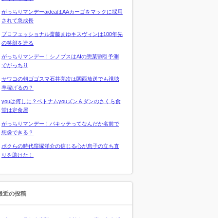
がっちりマンデーaideaはAAカーゴをマックに採用
されて急成長
プロフェッショナル斎藤まゆキスヴィンは100年先
の笑顔を造る
がっちりマンデー！シノプスはAIの惣菜割引予測
でがっちり
サワコの朝ゴゴスマ石井亮次は関西放送でも視聴
率稼げるの？
youは何しに？ベトナムyouズン＆ダンのさくら食
堂は定食屋
がっちりマンデー！パキッテってなんだか名前で
想像できる？
ボクらの時代窪塚洋介の信じる心が息子の立ち直
りを助けた！
最近の投稿