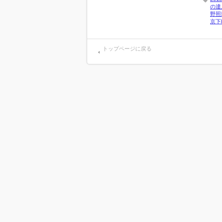
の達
野照
京下
トップページに戻る