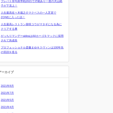
プレバト俳句炎帝戦2021で才能あり一度の犬山紙
子が下克上！
人生最高佐々木蔵之介マクベスの一人芝居で
ZONEに入った話！
人生最高レストラン柴咲コウがマタギになる為に
クリアする事
がっちりマンデーaideaはAAカーゴをマックに採用
されて急成長
プロフェッショナル斎藤まゆキスヴィンは100年先
の笑顔を造る
アーカイブ
2021年8月
2021年7月
2021年5月
2021年4月