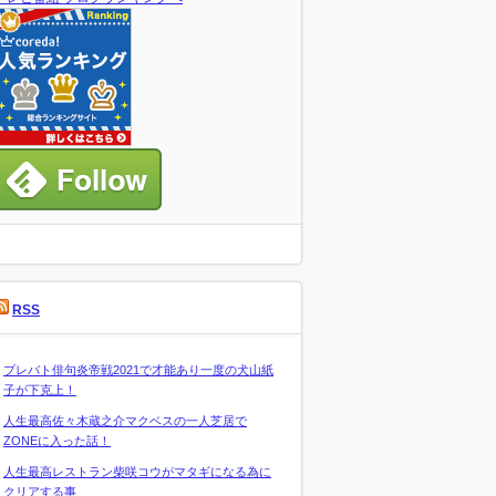
RSS
プレバト俳句炎帝戦2021で才能あり一度の犬山紙
子が下克上！
人生最高佐々木蔵之介マクベスの一人芝居で
ZONEに入った話！
人生最高レストラン柴咲コウがマタギになる為に
クリアする事