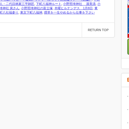
人・二代目林家三平師匠
,
下町八福神ルート
,
小野照埼神社 渥美清
,
小
埼神社 寅さん
,
小野照埼神社の富士塚
,
木曜ヒルナンデス 1月8日
,
東
町八社福参り
,
東京下町八福神
,
煙草を一生やめるから仕事を下さい
RETURN TOP