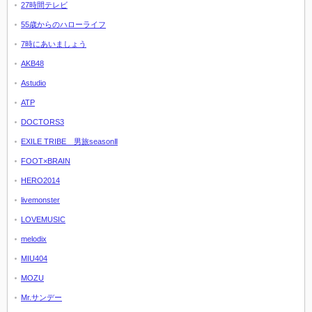
27時間テレビ
55歳からのハローライフ
7時にあいましょう
AKB48
Astudio
ATP
DOCTORS3
EXILE TRIBE 男旅seasonⅡ
FOOT×BRAIN
HERO2014
livemonster
LOVEMUSIC
melodix
MIU404
MOZU
Mr.サンデー