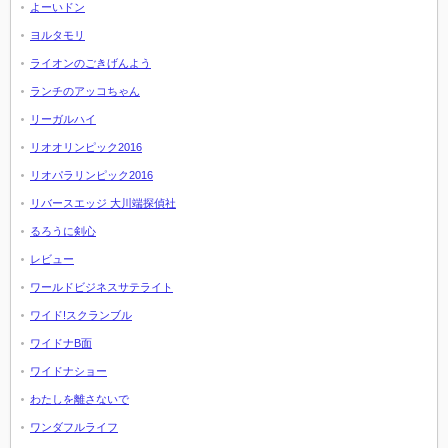
よーいドン
ヨルタモリ
ライオンのごきげんよう
ランチのアッコちゃん
リーガルハイ
リオオリンピック2016
リオパラリンピック2016
リバースエッジ 大川端探偵社
るろうに剣心
レビュー
ワールドビジネスサテライト
ワイド!スクランブル
ワイドナB面
ワイドナショー
わたしを離さないで
ワンダフルライフ