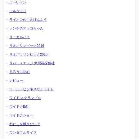
よーいドン
ヨルタモリ
ライオンのごきげんよう
ランチのアッコちゃん
リーガルハイ
リオオリンピック2016
リオパラリンピック2016
リバースエッジ 大川端探偵社
るろうに剣心
レビュー
ワールドビジネスサテライト
ワイド!スクランブル
ワイドナB面
ワイドナショー
わたしを離さないで
ワンダフルライフ