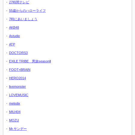
27時間テレビ
55歳からのハローライフ
7時にあいましょう
AKB48
Astudio
ATP
DOCTORS3
EXILE TRIBE 男旅seasonⅡ
FOOT×BRAIN
HERO2014
livemonster
LOVEMUSIC
melodix
MIU404
MOZU
Mr.サンデー