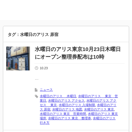
タグ：水曜日のアリス 原宿
水曜日のアリス東京10月23日木曜日
にオープン整理券配布は10時
10.23
…
ニュース
水曜日のアリス 木曜日
,
水曜日のアリス 東京 営
業日
,
水曜日のアリス アクセス
,
水曜日のアリス アク
セス 東京
,
水曜日のアリス 入場制限
,
水曜日のアリ
ス 原宿
,
水曜日のアリス 地図
,
水曜日のアリス 東京
,
水曜日のアリス 東京 営業時間
,
水曜日のアリス 東京
場所
,
水曜日のアリス 東京 整理券
,
水曜日のアリス
行き方