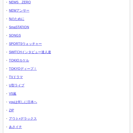
NEWS ZERO
NEWアンサー
Nのために
SmaSTATION
SONGS
SPORTSウォッチャー
SWITCHインタビュー達人達
TOKIOカケル
TOKYOディープ！
TVドラマ
U型ライブ
VS嵐
youは何しに日本へ
ZIP
アウト×デラックス
あさイチ