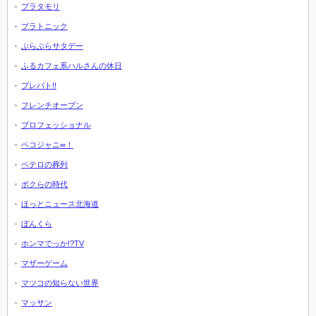
ブラタモリ
プラトニック
ぶらぶらサタデー
ふるカフェ系ハルさんの休日
プレバト!!
フレンチオープン
プロフェッショナル
ペコジャニ∞！
ペテロの葬列
ボクらの時代
ほっとニュース北海道
ぼんくら
ホンマでっか!?TV
マザーゲーム
マツコの知らない世界
マッサン