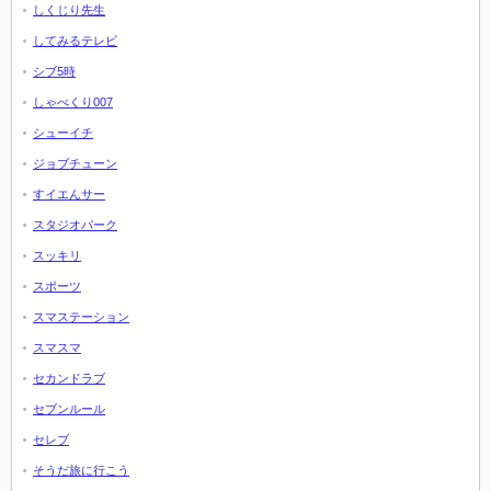
しくじり先生
してみるテレビ
シブ5時
しゃべくり007
シューイチ
ジョブチューン
すイエんサー
スタジオパーク
スッキリ
スポーツ
スマステーション
スマスマ
セカンドラブ
セブンルール
セレブ
そうだ旅に行こう