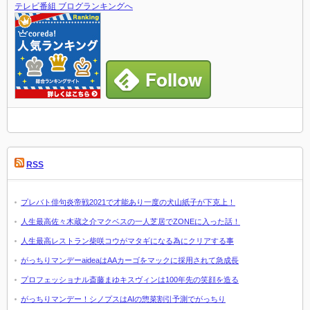
テレビ番組 ブログランキングへ
RSS
プレバト俳句炎帝戦2021で才能あり一度の犬山紙子が下克上！
人生最高佐々木蔵之介マクベスの一人芝居でZONEに入った話！
人生最高レストラン柴咲コウがマタギになる為にクリアする事
がっちりマンデーaideaはAAカーゴをマックに採用されて急成長
プロフェッショナル斎藤まゆキスヴィンは100年先の笑顔を造る
がっちりマンデー！シノプスはAIの惣菜割引予測でがっちり