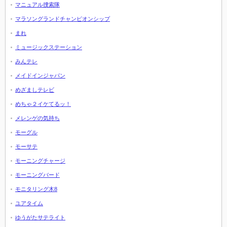
マニュアル捜索隊
マラソングランドチャンピオンシップ
まれ
ミュージックステーション
みんテレ
メイドインジャパン
めざましテレビ
めちゃ２イケてるッ！
メレンゲの気持ち
モーグル
モーサテ
モーニングチャージ
モーニングバード
モニタリング木8
ユアタイム
ゆうがたサテライト