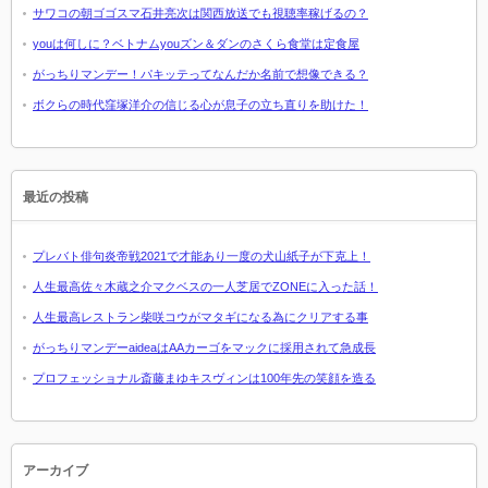
サワコの朝ゴゴスマ石井亮次は関西放送でも視聴率稼げるの？
youは何しに？ベトナムyouズン＆ダンのさくら食堂は定食屋
がっちりマンデー！パキッテってなんだか名前で想像できる？
ボクらの時代窪塚洋介の信じる心が息子の立ち直りを助けた！
最近の投稿
プレバト俳句炎帝戦2021で才能あり一度の犬山紙子が下克上！
人生最高佐々木蔵之介マクベスの一人芝居でZONEに入った話！
人生最高レストラン柴咲コウがマタギになる為にクリアする事
がっちりマンデーaideaはAAカーゴをマックに採用されて急成長
プロフェッショナル斎藤まゆキスヴィンは100年先の笑顔を造る
アーカイブ