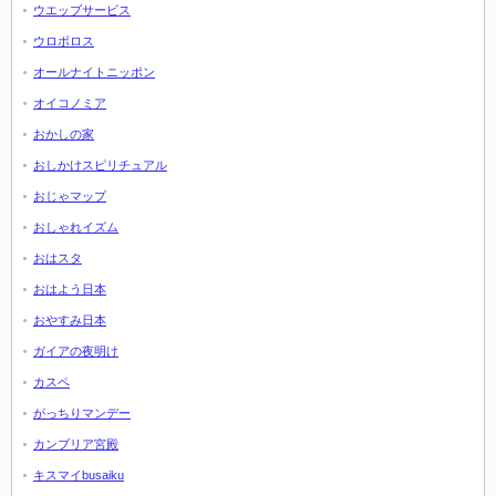
ウエッブサービス
ウロボロス
オールナイトニッポン
オイコノミア
おかしの家
おしかけスピリチュアル
おじゃマップ
おしゃれイズム
おはスタ
おはよう日本
おやすみ日本
ガイアの夜明け
カスペ
がっちりマンデー
カンブリア宮殿
キスマイbusaiku