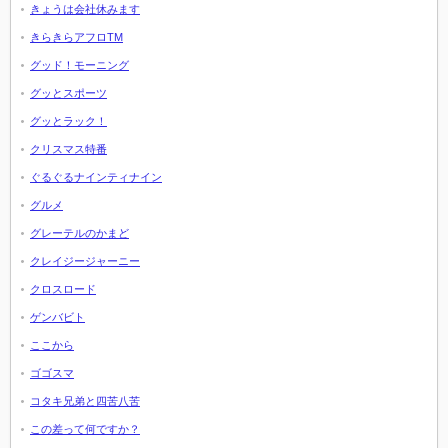
きょうは会社休みます
きらきらアフロTM
グッド！モーニング
グッとスポーツ
グッとラック！
クリスマス特番
ぐるぐるナインティナイン
グルメ
グレーテルのかまど
クレイジージャーニー
クロスロード
ゲンバビト
ここから
ゴゴスマ
コタキ兄弟と四苦八苦
この差って何ですか？