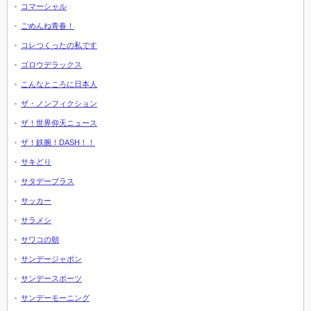
コマーシャル
ごめんね青春！
コレつくったの私です
ゴロウデラックス
こんなところに日本人
ザ・ノンフィクション
ザ！世界仰天ニュース
ザ！鉄腕！DASH！！
サキどり
サタデープラス
サッカー
サラメシ
サワコの朝
サンデージャポン
サンデースポーツ
サンデーモーニング