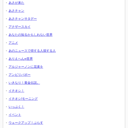
あさが来た
あさチャン
あさチャンサタデー
アナザースカイ
あなたの知るかもしれない世界
アニメ
あのニュースで得する人損する人
ありえへん∞世界
アルジャーノンに花束を
アンビリバボー
いきなり！黄金伝説。
イチオシ！
イチオシ!モーニング
いっぷく！
イベント
ウェークアップ！ぷらす