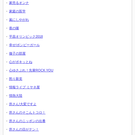
家売るオンナ
家庭の医学
嵐にしやがれ
巷の噺
平昌オリンピック2018
幸せ!ボンビーガール
徹子の部屋
心がポキッとね
心ゆさぶれ！先輩ROCK YOU
怒り新党
情報ライブ ミヤネ屋
情熱大陸
所さん!大変ですよ
所さんのそこんトコロ！
所さんのニッポンの出番
所さんの目がテン！