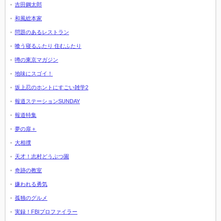
吉田鋼太郎
和風総本家
問題のあるレストラン
喰う寝るふたり 住むふたり
噂の東京マガジン
地味にスゴイ！
坂上忍のホントにすごい雑学2
報道ステーションSUNDAY
報道特集
夢の扉＋
大相撲
天才！志村どうぶつ園
奇跡の教室
嫌われる勇気
孤独のグルメ
実録！FBIプロファイラー