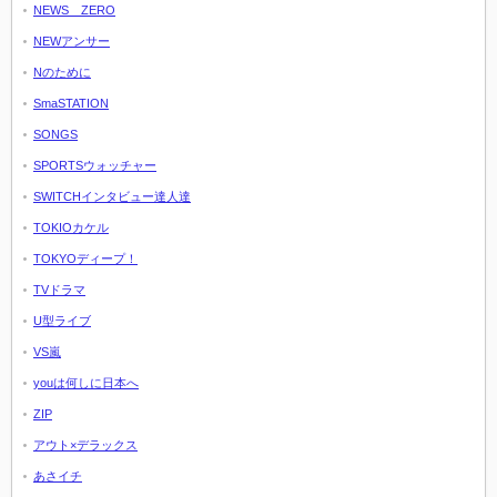
NEWS ZERO
NEWアンサー
Nのために
SmaSTATION
SONGS
SPORTSウォッチャー
SWITCHインタビュー達人達
TOKIOカケル
TOKYOディープ！
TVドラマ
U型ライブ
VS嵐
youは何しに日本へ
ZIP
アウト×デラックス
あさイチ