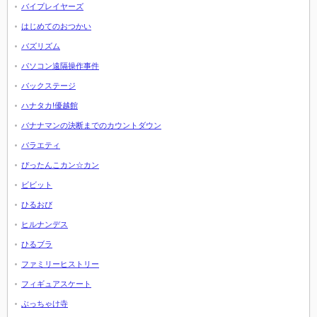
バイプレイヤーズ
はじめてのおつかい
バズリズム
パソコン遠隔操作事件
バックステージ
ハナタカ!優越館
バナナマンの決断までのカウントダウン
バラエティ
ぴったんこカン☆カン
ビビット
ひるおび
ヒルナンデス
ひるブラ
ファミリーヒストリー
フィギュアスケート
ぶっちゃけ寺