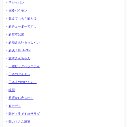
所ジャパン
探検バクモン
教えてもらう前と後
新チューボーですよ
新堂本兄弟
新婚さんいらっしゃい
新説！所JAPAN
旅ずきんちゃん
日曜ビッグバラエティ
日本のアイドル
日本人のおなまえっ
映画
月曜から夜ふかし
有吉ゼミ
朝だ！生です旅サラダ
朝の！さんぽ道