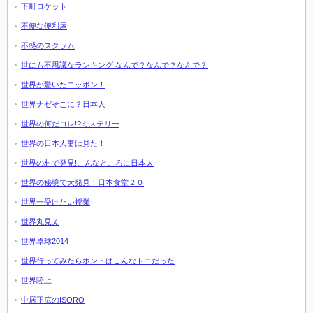
下町ロケット
不便な便利屋
不惑のスクラム
世にも不思議なランキング なんで？なんで？なんで？
世界が驚いたニッポン！
世界ナゼそこに？日本人
世界の何だコレ!?ミステリー
世界の日本人妻は見た！
世界の村で発見!こんなところに日本人
世界の秘境で大発見！日本食堂２０
世界一受けたい授業
世界丸見え
世界卓球2014
世界行ってみたらホントはこんなトコだった
世界陸上
中居正広のISORO