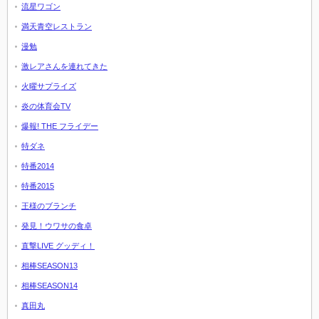
流星ワゴン
満天青空レストラン
漫勉
激レアさんを連れてきた
火曜サプライズ
炎の体育会TV
爆報! THE フライデー
特ダネ
特番2014
特番2015
王様のブランチ
発見！ウワサの食卓
直撃LIVE グッディ！
相棒SEASON13
相棒SEASON14
真田丸