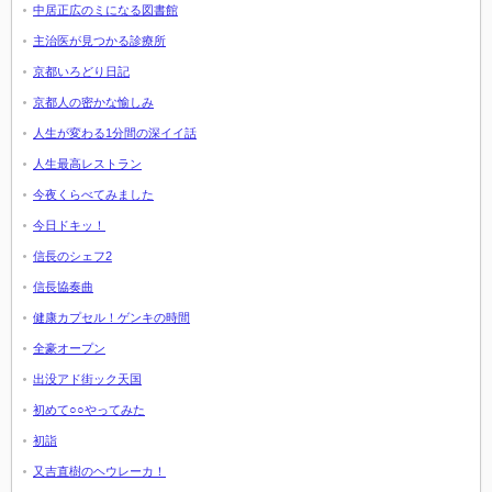
中居正広のミになる図書館
主治医が見つかる診療所
京都いろどり日記
京都人の密かな愉しみ
人生が変わる1分間の深イイ話
人生最高レストラン
今夜くらべてみました
今日ドキッ！
信長のシェフ2
信長協奏曲
健康カプセル！ゲンキの時間
全豪オープン
出没アド街ック天国
初めて○○やってみた
初詣
又吉直樹のヘウレーカ！