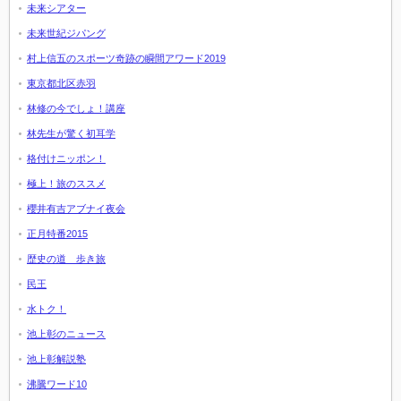
未来シアター
未来世紀ジパング
村上信五のスポーツ奇跡の瞬間アワード2019
東京都北区赤羽
林修の今でしょ！講座
林先生が驚く初耳学
格付けニッポン！
極上！旅のススメ
櫻井有吉アブナイ夜会
正月特番2015
歴史の道 歩き旅
民王
水トク！
池上彰のニュース
池上彰解説塾
沸騰ワード10