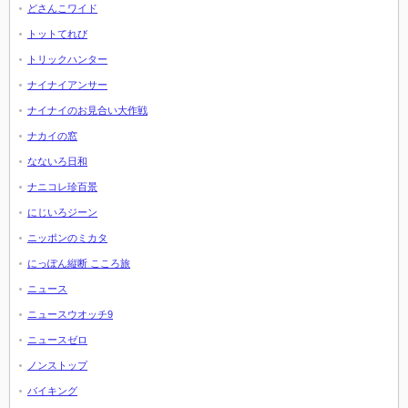
どさんこワイド
トットてれび
トリックハンター
ナイナイアンサー
ナイナイのお見合い大作戦
ナカイの窓
なないろ日和
ナニコレ珍百景
にじいろジーン
ニッポンのミカタ
にっぽん縦断 こころ旅
ニュース
ニュースウオッチ9
ニュースゼロ
ノンストップ
バイキング