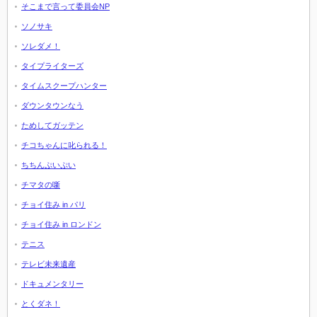
そこまで言って委員会NP
ソノサキ
ソレダメ！
タイプライターズ
タイムスクープハンター
ダウンタウンなう
ためしてガッテン
チコちゃんに叱られる！
ちちんぷいぷい
チマタの噺
チョイ住み in パリ
チョイ住み in ロンドン
テニス
テレビ未来遺産
ドキュメンタリー
とくダネ！