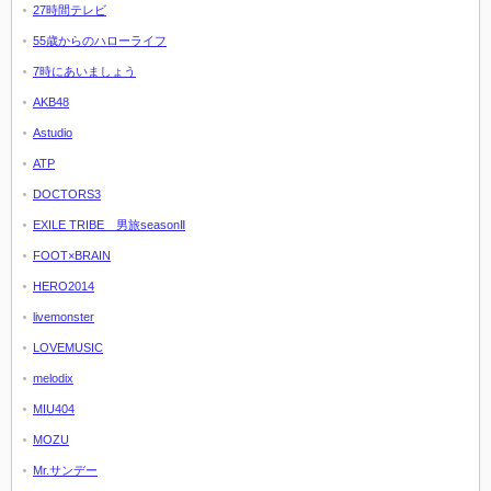
27時間テレビ
55歳からのハローライフ
7時にあいましょう
AKB48
Astudio
ATP
DOCTORS3
EXILE TRIBE 男旅seasonⅡ
FOOT×BRAIN
HERO2014
livemonster
LOVEMUSIC
melodix
MIU404
MOZU
Mr.サンデー