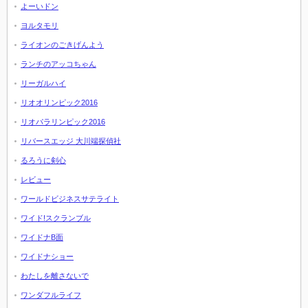
よーいドン
ヨルタモリ
ライオンのごきげんよう
ランチのアッコちゃん
リーガルハイ
リオオリンピック2016
リオパラリンピック2016
リバースエッジ 大川端探偵社
るろうに剣心
レビュー
ワールドビジネスサテライト
ワイド!スクランブル
ワイドナB面
ワイドナショー
わたしを離さないで
ワンダフルライフ