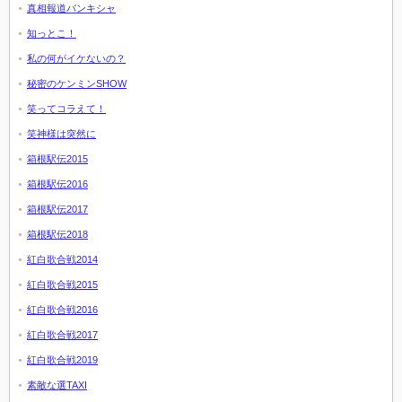
真相報道バンキシャ
知っとこ！
私の何がイケないの？
秘密のケンミンSHOW
笑ってコラえて！
笑神様は突然に
箱根駅伝2015
箱根駅伝2016
箱根駅伝2017
箱根駅伝2018
紅白歌合戦2014
紅白歌合戦2015
紅白歌合戦2016
紅白歌合戦2017
紅白歌合戦2019
素敵な選TAXI