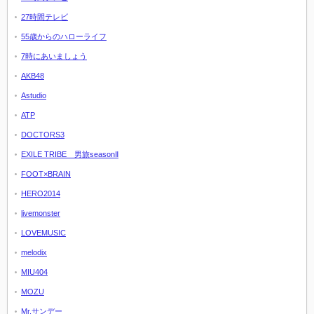
27時間テレビ
55歳からのハローライフ
7時にあいましょう
AKB48
Astudio
ATP
DOCTORS3
EXILE TRIBE 男旅seasonⅡ
FOOT×BRAIN
HERO2014
livemonster
LOVEMUSIC
melodix
MIU404
MOZU
Mr.サンデー