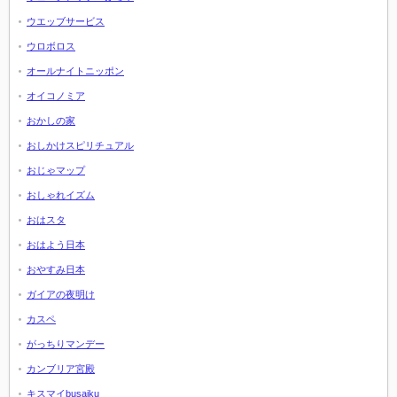
ウエッブサービス
ウロボロス
オールナイトニッポン
オイコノミア
おかしの家
おしかけスピリチュアル
おじゃマップ
おしゃれイズム
おはスタ
おはよう日本
おやすみ日本
ガイアの夜明け
カスペ
がっちりマンデー
カンブリア宮殿
キスマイbusaiku