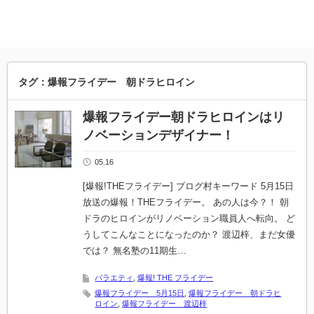
タグ：爆報フライデー 朝ドラヒロイン
爆報フライデー朝ドラヒロインはリ
ノベーションデザイナー！
05.16
[爆報!THEフライデー] ブログ村キーワード 5月15日
放送の爆報！THEフライデー。 あの人は今？！ 朝
ドラのヒロインがリノベーション職員人へ転向。 ど
うしてこんなことになったのか？ 渡辺梓、まだ女優
では？ 無名塾の11期生…
バラエティ
,
爆報! THE フライデー
爆報フライデー 5月15日
,
爆報フライデー 朝ドラヒ
ロイン
,
爆報フライデー 渡辺梓