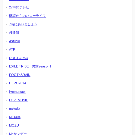
27時間テレビ
55歳からのハローライフ
7時にあいましょう
AKB48
Astudio
ATP
DOCTORS3
EXILE TRIBE 男旅seasonⅡ
FOOT×BRAIN
HERO2014
livemonster
LOVEMUSIC
melodix
MIU404
MOZU
Mr.サンデー