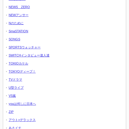
NEWS ZERO
NEWアンサー
Nのために
SmaSTATION
SONGS
SPORTSウォッチャー
SWITCHインタビュー達人達
TOKIOカケル
TOKYOディープ！
TVドラマ
U型ライブ
VS嵐
youは何しに日本へ
ZIP
アウト×デラックス
あさイチ