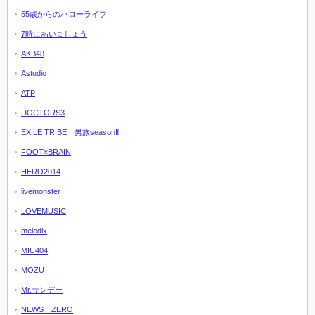
55歳からのハローライフ
7時にあいましょう
AKB48
Astudio
ATP
DOCTORS3
EXILE TRIBE 男旅seasonⅡ
FOOT×BRAIN
HERO2014
livemonster
LOVEMUSIC
melodix
MIU404
MOZU
Mr.サンデー
NEWS ZERO