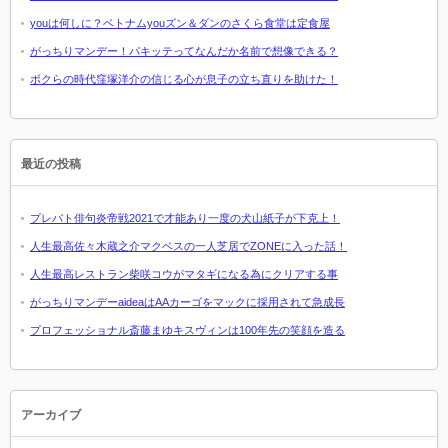
youは何しに？ベトナムyouズン＆ダンのさくら食堂は定食屋
がっちりマンデー！パキッテってなんだか名前で想像できる？
ボクらの時代窪塚洋介の信じる心が息子の立ち直りを助けた！
最近の投稿
プレバト俳句炎帝戦2021で才能あり一度の犬山紙子が下克上！
人生最高佐々木蔵之介マクベスの一人芝居でZONEに入った話！
人生最高レストラン柴咲コウがマタギになる為にクリアする事
がっちりマンデーaideaはAAカーゴをマックに採用されて急成長
プロフェッショナル斎藤まゆキスヴィンは100年先の笑顔を造る
アーカイブ