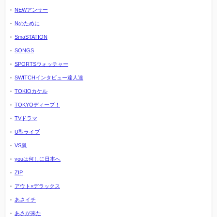
NEWアンサー
Nのために
SmaSTATION
SONGS
SPORTSウォッチャー
SWITCHインタビュー達人達
TOKIOカケル
TOKYOディープ！
TVドラマ
U型ライブ
VS嵐
youは何しに日本へ
ZIP
アウト×デラックス
あさイチ
あさが来た