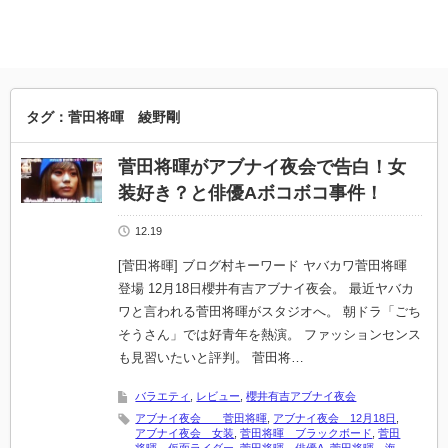
タグ：菅田将暉 綾野剛
菅田将暉がアブナイ夜会で告白！女
装好き？と俳優Aボコボコ事件！
12.19
[菅田将暉] ブログ村キーワード ヤバカワ菅田将暉
登場 12月18日櫻井有吉アブナイ夜会。 最近ヤバカ
ワと言われる菅田将暉がスタジオへ。 朝ドラ「ごち
そうさん」では好青年を熱演。 ファッションセンス
も見習いたいと評判。 菅田将…
バラエティ
,
レビュー
,
櫻井有吉アブナイ夜会
アブナイ夜会 菅田将暉
,
アブナイ夜会 12月18日
,
アブナイ夜会 女装
,
菅田将暉 ブラックボード
,
菅田