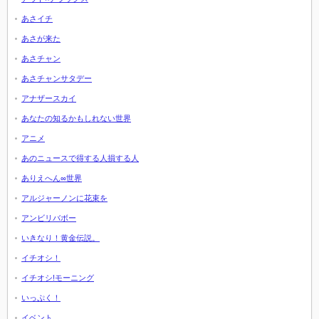
あさイチ
あさが来た
あさチャン
あさチャンサタデー
アナザースカイ
あなたの知るかもしれない世界
アニメ
あのニュースで得する人損する人
ありえへん∞世界
アルジャーノンに花束を
アンビリバボー
いきなり！黄金伝説。
イチオシ！
イチオシ!モーニング
いっぷく！
イベント