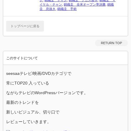
チ
,
錦織圭 チャン
,
錦織圭 テニス留学
,
錦織圭 マ
イケル・チャン
,
錦織圭 全米オープン準決勝
,
錦織
圭 息抜き
,
錦織圭 手術
トップページに戻る
RETURN TOP
このサイトについて
seesaaテレビ/映画/DVDカテゴリで
常にTOP20 入っている
ながらテレビのWordPressバージョンです。
最新のトレンドを
新しいビジュアル、切り口で
レビューしていきます。