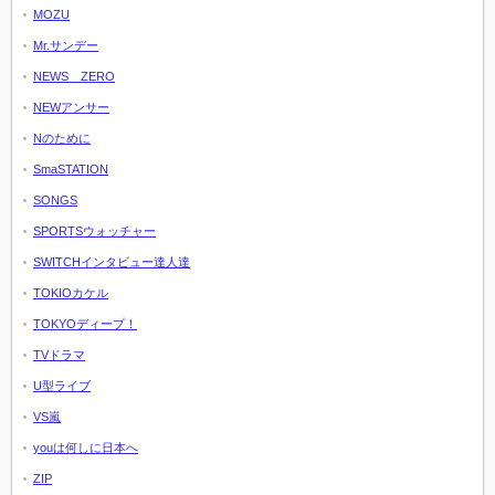
MOZU
Mr.サンデー
NEWS ZERO
NEWアンサー
Nのために
SmaSTATION
SONGS
SPORTSウォッチャー
SWITCHインタビュー達人達
TOKIOカケル
TOKYOディープ！
TVドラマ
U型ライブ
VS嵐
youは何しに日本へ
ZIP