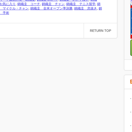
お気に入り
,
錦織圭 コーチ
,
錦織圭 チャン
,
錦織圭 テニス留学
,
錦
 マイケル・チャン
,
錦織圭 全米オープン準決勝
,
錦織圭 息抜き
,
錦
 手術
RETURN TOP