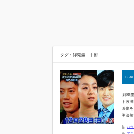
タグ：錦織圭 手術
12.30
[錦織
ト波瀾
映像を
準決勝
バラ
アス