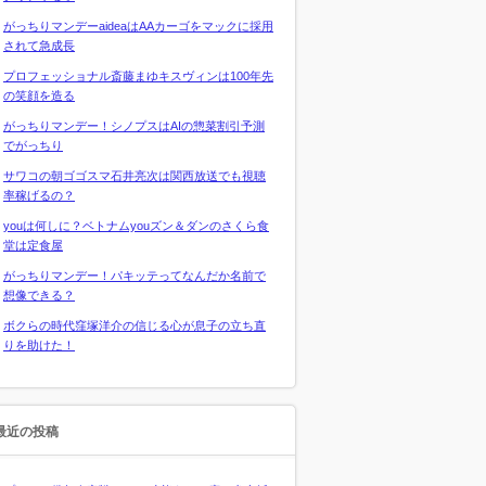
がっちりマンデーaideaはAAカーゴをマックに採用
されて急成長
プロフェッショナル斎藤まゆキスヴィンは100年先
の笑顔を造る
がっちりマンデー！シノプスはAIの惣菜割引予測
でがっちり
サワコの朝ゴゴスマ石井亮次は関西放送でも視聴
率稼げるの？
youは何しに？ベトナムyouズン＆ダンのさくら食
堂は定食屋
がっちりマンデー！パキッテってなんだか名前で
想像できる？
ボクらの時代窪塚洋介の信じる心が息子の立ち直
りを助けた！
最近の投稿