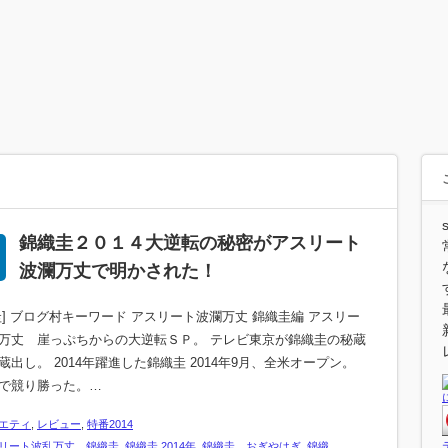
錦織圭２０１４大逆転の秘密がアスリート
波瀾万丈で明かされた！
圭] ブログ村キーワード アスリート波瀾万丈 錦織圭編 アスリー
万丈 崖っぷちからの大逆転ＳＰ。 テレビ東京が錦織圭の秘蔵
蔵出し。 2014年躍進した錦織圭 2014年9月、全米オープン。
で競り勝った。…
エティ
,
レビュー
,
特番2014
リート波乱万丈 錦織圭
,
錦織圭 2014年
,
錦織圭 おぎやはぎ
,
錦織