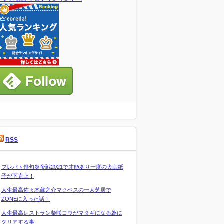
RSS
プレバト俳句炎帝戦2021で才能あり一度の犬山紙
子が下克上！
人生最高佐々木蔵之介マクベスの一人芝居で
ZONEに入った話！
人生最高レストラン柴咲コウがマタギになる為に
クリアする事