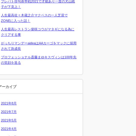
プレバト俳句炎帝戦2021で才能あり一度の犬山紙
子が下克上！
人生最高佐々木蔵之介マクベスの一人芝居で
ZONEに入った話！
人生最高レストラン柴咲コウがマタギになる為に
クリアする事
がっちりマンデーaideaはAAカーゴをマックに採用
されて急成長
プロフェッショナル斎藤まゆキスヴィンは100年先
の笑顔を造る
アーカイブ
2021年8月
2021年7月
2021年5月
2021年4月