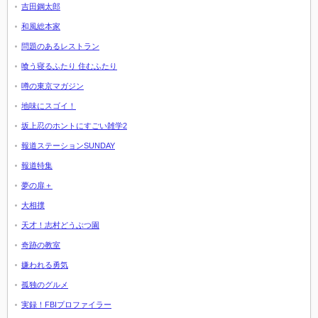
吉田鋼太郎
和風総本家
問題のあるレストラン
喰う寝るふたり 住むふたり
噂の東京マガジン
地味にスゴイ！
坂上忍のホントにすごい雑学2
報道ステーションSUNDAY
報道特集
夢の扉＋
大相撲
天才！志村どうぶつ園
奇跡の教室
嫌われる勇気
孤独のグルメ
実録！FBIプロファイラー