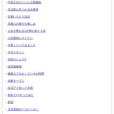
中居正広のミになる図書館
主治医が見つかる診療所
京都いろどり日記
京都人の密かな愉しみ
人生が変わる1分間の深イイ話
人生最高レストラン
今夜くらべてみました
今日ドキッ！
信長のシェフ2
信長協奏曲
健康カプセル！ゲンキの時間
全豪オープン
出没アド街ック天国
初めて○○やってみた
初詣
又吉直樹のヘウレーカ！