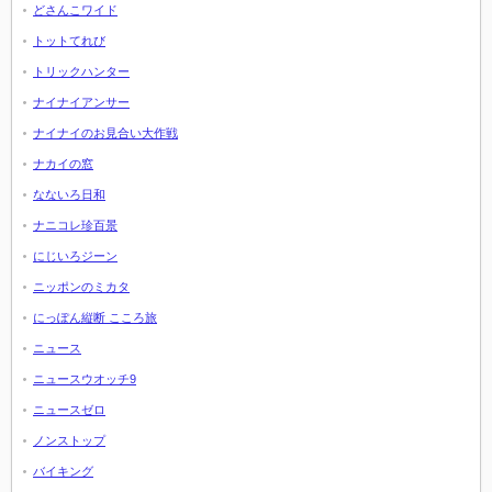
どさんこワイド
トットてれび
トリックハンター
ナイナイアンサー
ナイナイのお見合い大作戦
ナカイの窓
なないろ日和
ナニコレ珍百景
にじいろジーン
ニッポンのミカタ
にっぽん縦断 こころ旅
ニュース
ニュースウオッチ9
ニュースゼロ
ノンストップ
バイキング