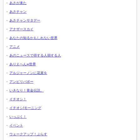
あさが来た
あさチャン
あさチャンサタデー
アナザースカイ
あなたの知るかもしれない世界
アニメ
あのニュースで得する人損する人
ありえへん∞世界
アルジャーノンに花束を
アンビリバボー
いきなり！黄金伝説。
イチオシ！
イチオシ!モーニング
いっぷく！
イベント
ウェークアップ！ぷらす