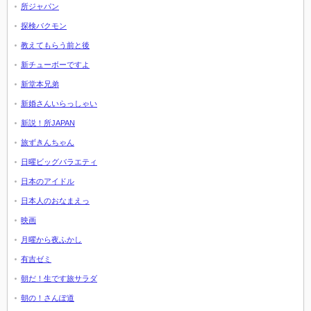
所ジャパン
探検バクモン
教えてもらう前と後
新チューボーですよ
新堂本兄弟
新婚さんいらっしゃい
新説！所JAPAN
旅ずきんちゃん
日曜ビッグバラエティ
日本のアイドル
日本人のおなまえっ
映画
月曜から夜ふかし
有吉ゼミ
朝だ！生です旅サラダ
朝の！さんぽ道