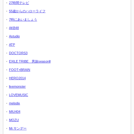
27時間テレビ
55歳からのハローライフ
7時にあいましょう
AKB48
Astudio
ATP
DOCTORS3
EXILE TRIBE 男旅seasonⅡ
FOOT×BRAIN
HERO2014
livemonster
LOVEMUSIC
melodix
MIU404
MOZU
Mr.サンデー