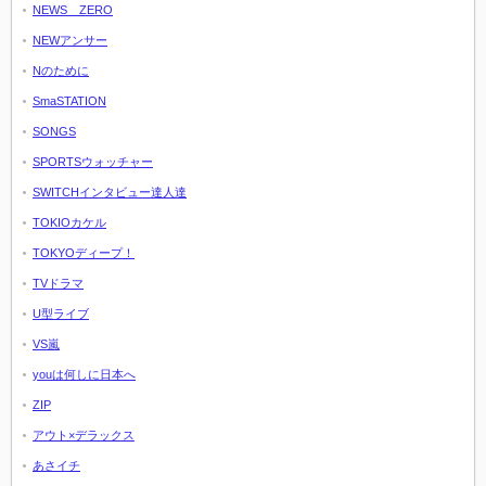
NEWS ZERO
NEWアンサー
Nのために
SmaSTATION
SONGS
SPORTSウォッチャー
SWITCHインタビュー達人達
TOKIOカケル
TOKYOディープ！
TVドラマ
U型ライブ
VS嵐
youは何しに日本へ
ZIP
アウト×デラックス
あさイチ