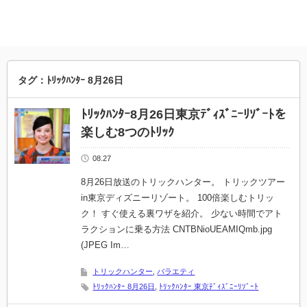
タグ：ﾄﾘｯｸﾊﾝﾀｰ 8月26日
ﾄﾘｯｸﾊﾝﾀｰ8月26日東京ﾃﾞｨｽﾞﾆｰﾘｿﾞｰﾄを
楽しむ8つのﾄﾘｯｸ
08.27
8月26日放送のトリックハンター。 トリックツアー
in東京ディズニーリゾート。 100倍楽しむトリッ
ク！ すぐ使える裏ワザを紹介。 少ない時間でアト
ラクションに乗る方法 CNTBNioUEAMIQmb.jpg
(JPEG Im…
トリックハンター
,
バラエティ
ﾄﾘｯｸﾊﾝﾀｰ 8月26日
,
ﾄﾘｯｸﾊﾝﾀｰ 東京ﾃﾞｨｽﾞﾆｰﾘｿﾞｰﾄ