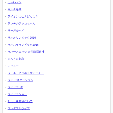
よーいドン
ヨルタモリ
ライオンのごきげんよう
ランチのアッコちゃん
リーガルハイ
リオオリンピック2016
リオパラリンピック2016
リバースエッジ 大川端探偵社
るろうに剣心
レビュー
ワールドビジネスサテライト
ワイド!スクランブル
ワイドナB面
ワイドナショー
わたしを離さないで
ワンダフルライフ