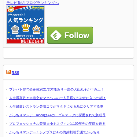
テレビ番組 ブログランキングへ
RSS
プレバト俳句炎帝戦2021で才能あり一度の犬山紙子が下克上！
人生最高佐々木蔵之介マクベスの一人芝居でZONEに入った話！
人生最高レストラン柴咲コウがマタギになる為にクリアする事
がっちりマンデーaideaはAAカーゴをマックに採用されて急成長
プロフェッショナル斎藤まゆキスヴィンは100年先の笑顔を造る
がっちりマンデー！シノプスはAIの惣菜割引予測でがっちり