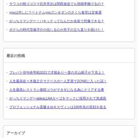
サワコの朝ゴゴスマ石井亮次は関西放送でも視聴率稼げるの？
youは何しに？ベトナムyouズン＆ダンのさくら食堂は定食屋
がっちりマンデー！パキッテってなんだか名前で想像できる？
ボクらの時代窪塚洋介の信じる心が息子の立ち直りを助けた！
最近の投稿
プレバト俳句炎帝戦2021で才能あり一度の犬山紙子が下克上！
人生最高佐々木蔵之介マクベスの一人芝居でZONEに入った話！
人生最高レストラン柴咲コウがマタギになる為にクリアする事
がっちりマンデーaideaはAAカーゴをマックに採用されて急成長
プロフェッショナル斎藤まゆキスヴィンは100年先の笑顔を造る
アーカイブ