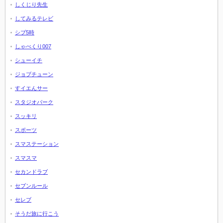
しくじり先生
してみるテレビ
シブ5時
しゃべくり007
シューイチ
ジョブチューン
すイエんサー
スタジオパーク
スッキリ
スポーツ
スマステーション
スマスマ
セカンドラブ
セブンルール
セレブ
そうだ旅に行こう