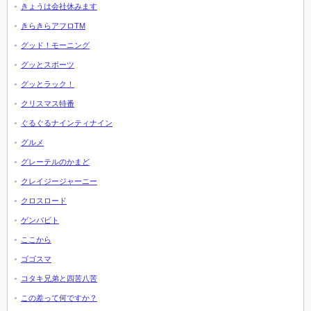
きょうは会社休みます
きらきらアフロTM
グッド！モーニング
グッとスポーツ
グッとラック！
クリスマス特番
ぐるぐるナインティナイン
グルメ
グレーテルのかまど
クレイジージャーニー
クロスロード
ゲンバビト
ここから
ゴゴスマ
コタキ兄弟と四苦八苦
この差って何ですか？