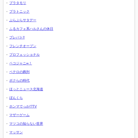
ブラタモリ
プラトニック
ぶらぶらサタデー
ふるカフェ系ハルさんの休日
プレバト!!
フレンチオープン
プロフェッショナル
ペコジャニ∞！
ペテロの葬列
ボクらの時代
ほっとニュース北海道
ぼんくら
ホンマでっか!?TV
マザーゲーム
マツコの知らない世界
マッサン