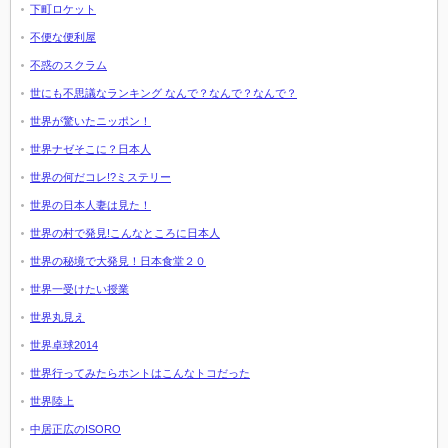
下町ロケット
不便な便利屋
不惑のスクラム
世にも不思議なランキング なんで？なんで？なんで？
世界が驚いたニッポン！
世界ナゼそこに？日本人
世界の何だコレ!?ミステリー
世界の日本人妻は見た！
世界の村で発見!こんなところに日本人
世界の秘境で大発見！日本食堂２０
世界一受けたい授業
世界丸見え
世界卓球2014
世界行ってみたらホントはこんなトコだった
世界陸上
中居正広のISORO