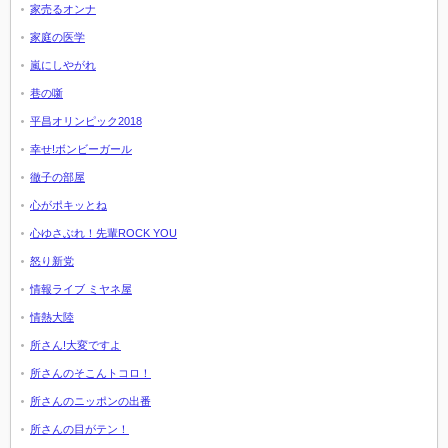
家売るオンナ
家庭の医学
嵐にしやがれ
巷の噺
平昌オリンピック2018
幸せ!ボンビーガール
徹子の部屋
心がポキッとね
心ゆさぶれ！先輩ROCK YOU
怒り新党
情報ライブ ミヤネ屋
情熱大陸
所さん!大変ですよ
所さんのそこんトコロ！
所さんのニッポンの出番
所さんの目がテン！