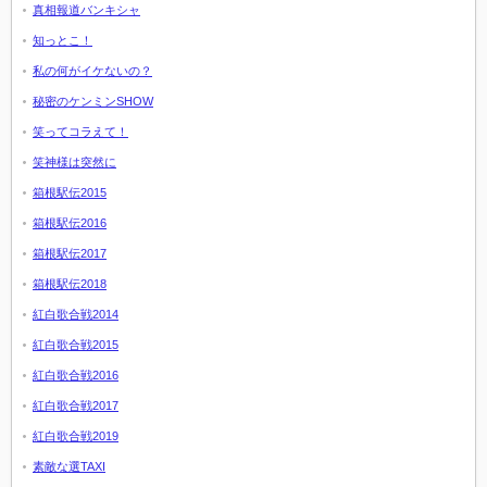
真相報道バンキシャ
知っとこ！
私の何がイケないの？
秘密のケンミンSHOW
笑ってコラえて！
笑神様は突然に
箱根駅伝2015
箱根駅伝2016
箱根駅伝2017
箱根駅伝2018
紅白歌合戦2014
紅白歌合戦2015
紅白歌合戦2016
紅白歌合戦2017
紅白歌合戦2019
素敵な選TAXI