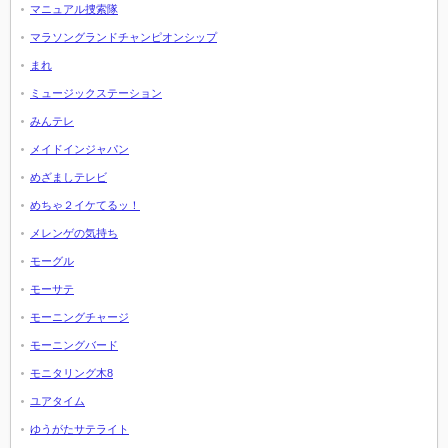
マニュアル捜索隊
マラソングランドチャンピオンシップ
まれ
ミュージックステーション
みんテレ
メイドインジャパン
めざましテレビ
めちゃ２イケてるッ！
メレンゲの気持ち
モーグル
モーサテ
モーニングチャージ
モーニングバード
モニタリング木8
ユアタイム
ゆうがたサテライト