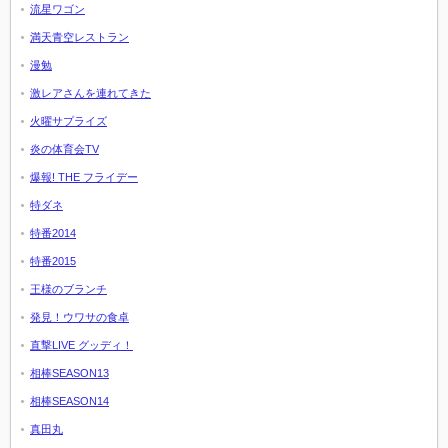
流星ワゴン
満天青空レストラン
漫勉
激レアさんを連れてきた
火曜サプライズ
炎の体育会TV
爆報! THE フライデー
特ダネ
特番2014
特番2015
王様のブランチ
発見！ウワサの食卓
直撃LIVE グッディ！
相棒SEASON13
相棒SEASON14
真田丸