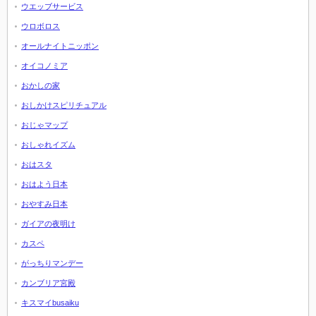
ウエッブサービス
ウロボロス
オールナイトニッポン
オイコノミア
おかしの家
おしかけスピリチュアル
おじゃマップ
おしゃれイズム
おはスタ
おはよう日本
おやすみ日本
ガイアの夜明け
カスペ
がっちりマンデー
カンブリア宮殿
キスマイbusaiku