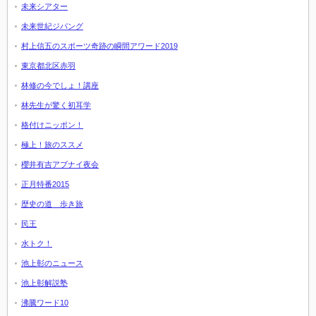
未来シアター
未来世紀ジパング
村上信五のスポーツ奇跡の瞬間アワード2019
東京都北区赤羽
林修の今でしょ！講座
林先生が驚く初耳学
格付けニッポン！
極上！旅のススメ
櫻井有吉アブナイ夜会
正月特番2015
歴史の道 歩き旅
民王
水トク！
池上彰のニュース
池上彰解説塾
沸騰ワード10