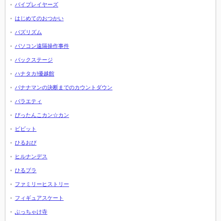
バイプレイヤーズ
はじめてのおつかい
バズリズム
パソコン遠隔操作事件
バックステージ
ハナタカ!優越館
バナナマンの決断までのカウントダウン
バラエティ
ぴったんこカン☆カン
ビビット
ひるおび
ヒルナンデス
ひるブラ
ファミリーヒストリー
フィギュアスケート
ぶっちゃけ寺