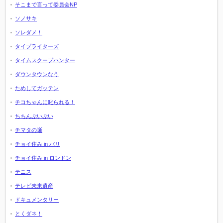
そこまで言って委員会NP
ソノサキ
ソレダメ！
タイプライターズ
タイムスクープハンター
ダウンタウンなう
ためしてガッテン
チコちゃんに叱られる！
ちちんぷいぷい
チマタの噺
チョイ住み in パリ
チョイ住み in ロンドン
テニス
テレビ未来遺産
ドキュメンタリー
とくダネ！