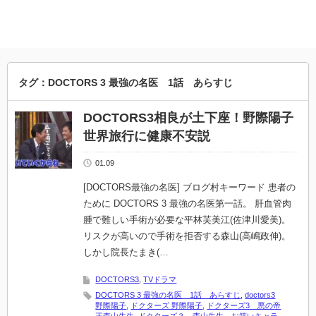
タグ：DOCTORS 3 最強の名医 1話 あらすじ
DOCTORS3相良が土下座！野際陽子
世界旅行に健康不安説
01.09
[DOCTORS最強の名医] ブログ村キーワード 患者の
ために DOCTORS 3 最強の名医第一話。 肝血管肉
腫で難しい手術が必要な平林芙美江(佐津川愛美)。
リスクが高いので手術を拒否する森山(高嶋政伸)。
しかし院長たまき(…
DOCTORS3
,
TVドラマ
DOCTORS 3 最強の名医 1話 あらすじ
,
doctors3
野際陽子
,
ドクターズ 野際陽子
,
ドクターズ3 悪の帝