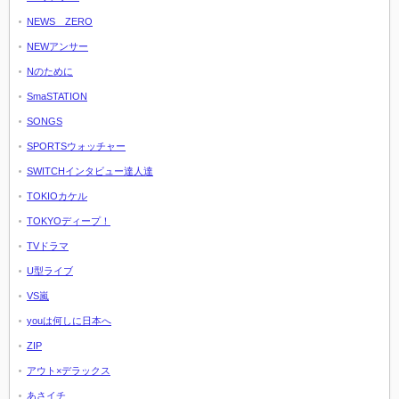
NEWS ZERO
NEWアンサー
Nのために
SmaSTATION
SONGS
SPORTSウォッチャー
SWITCHインタビュー達人達
TOKIOカケル
TOKYOディープ！
TVドラマ
U型ライブ
VS嵐
youは何しに日本へ
ZIP
アウト×デラックス
あさイチ