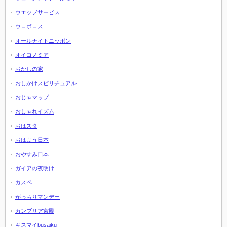
ウエッブサービス
ウロボロス
オールナイトニッポン
オイコノミア
おかしの家
おしかけスピリチュアル
おじゃマップ
おしゃれイズム
おはスタ
おはよう日本
おやすみ日本
ガイアの夜明け
カスペ
がっちりマンデー
カンブリア宮殿
キスマイbusaiku