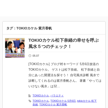
タグ：TOKIOカケル 紫月香帆
TOKIOカケル松下奈緒の幸せを呼ぶ
風水５つのチェック！
05.07
[TOKIOカケル] ブログ村キーワード 5月6日放送の
TOKIOカケル。 ゲストは松下奈緒。 松下奈緒と自
分にあった開運法を探そう！ 自宅風水診断 風水で
診断してくれるのは紫月香帆さん。 著書「やっては
いけない風水」は32…
TOKIOカケル
,
バラエティ
TOKIOカケル
,
TOKIOカケル 5月6日
,
tokioカケル 松下
奈緒
,
TOKIOカケル 紫月香帆