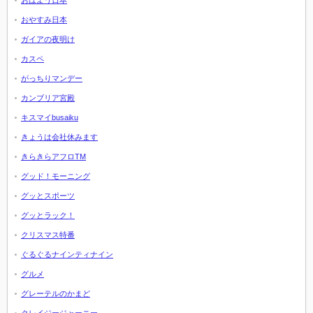
おはよう日本
おやすみ日本
ガイアの夜明け
カスペ
がっちりマンデー
カンブリア宮殿
キスマイbusaiku
きょうは会社休みます
きらきらアフロTM
グッド！モーニング
グッとスポーツ
グッとラック！
クリスマス特番
ぐるぐるナインティナイン
グルメ
グレーテルのかまど