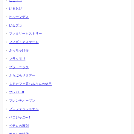
ビビット
ひるおび
ヒルナンデス
ひるブラ
ファミリーヒストリー
フィギュアスケート
ぶっちゃけ寺
ブラタモリ
プラトニック
ぶらぶらサタデー
ふるカフェ系ハルさんの休日
プレバト!!
フレンチオープン
プロフェッショナル
ペコジャニ∞！
ペテロの葬列