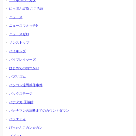
ニッポンのミカタ
にっぽん縦断 こころ旅
ニュース
ニュースウオッチ9
ニュースゼロ
ノンストップ
バイキング
バイプレイヤーズ
はじめてのおつかい
バズリズム
パソコン遠隔操作事件
バックステージ
ハナタカ!優越館
バナナマンの決断までのカウントダウン
バラエティ
ぴったんこカン☆カン