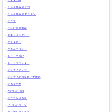
チマタの噺
チョイ住み in パリ
チョイ住み in ロンドン
テニス
テレビ未来遺産
ドキュメンタリー
とくダネ！
どさんこワイド
トットてれび
トリックハンター
ナイナイアンサー
ナイナイのお見合い大作戦
ナカイの窓
なないろ日和
ナニコレ珍百景
にじいろジーン