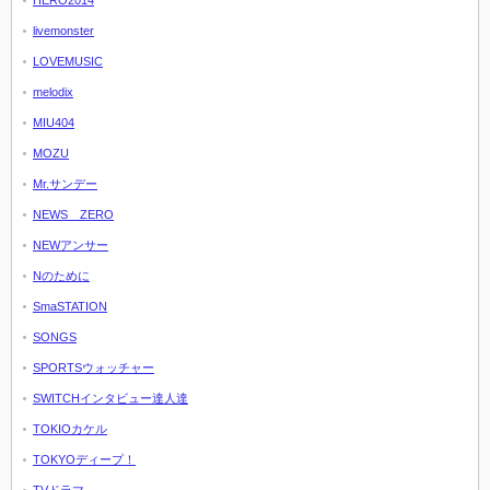
HERO2014
livemonster
LOVEMUSIC
melodix
MIU404
MOZU
Mr.サンデー
NEWS ZERO
NEWアンサー
Nのために
SmaSTATION
SONGS
SPORTSウォッチャー
SWITCHインタビュー達人達
TOKIOカケル
TOKYOディープ！