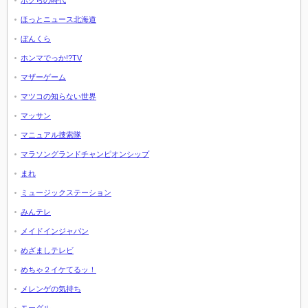
ボクらの時代
ほっとニュース北海道
ぼんくら
ホンマでっか!?TV
マザーゲーム
マツコの知らない世界
マッサン
マニュアル捜索隊
マラソングランドチャンピオンシップ
まれ
ミュージックステーション
みんテレ
メイドインジャパン
めざましテレビ
めちゃ２イケてるッ！
メレンゲの気持ち