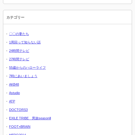
カテゴリー
〇〇の妻たち
1周回って知らない話
24時間テレビ
27時間テレビ
55歳からのハローライフ
7時にあいましょう
AKB48
Astudio
ATP
DOCTORS3
EXILE TRIBE 男旅seasonⅡ
FOOT×BRAIN