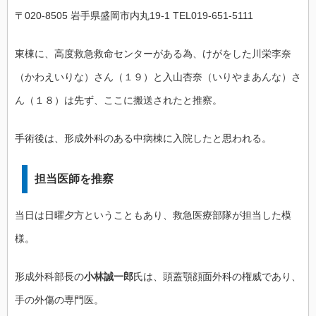
〒020-8505 岩手県盛岡市内丸19-1 TEL019-651-5111
東棟に、高度救急救命センターがある為、けがをした川栄李奈
（かわえいりな）さん（１９）と入山杏奈（いりやまあんな）さ
ん（１８）は先ず、ここに搬送されたと推察。
手術後は、形成外科のある中病棟に入院したと思われる。
担当医師を推察
当日は日曜夕方ということもあり、救急医療部隊が担当した模
様。
形成外科部長の
小林誠一郎
氏は、頭蓋顎顔面外科の権威であり、
手の外傷の専門医。