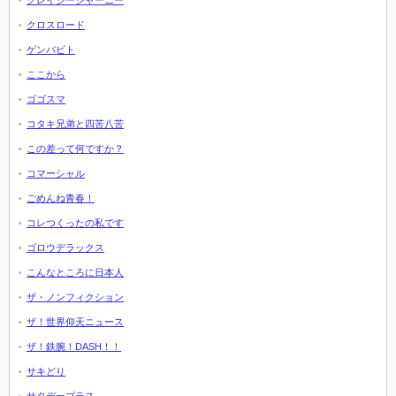
クレイジージャーニー
クロスロード
ゲンバビト
ここから
ゴゴスマ
コタキ兄弟と四苦八苦
この差って何ですか？
コマーシャル
ごめんね青春！
コレつくったの私です
ゴロウデラックス
こんなところに日本人
ザ・ノンフィクション
ザ！世界仰天ニュース
ザ！鉄腕！DASH！！
サキどり