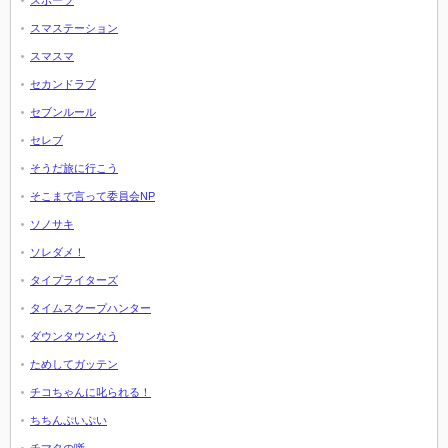
スポーツ
スマステーション
スマスマ
セカンドラブ
セブンルール
セレブ
そうだ旅に行こう
そこまで言って委員会NP
ソノサキ
ソレダメ！
タイプライターズ
タイムスクープハンター
ダウンタウンなう
ためしてガッテン
チコちゃんに叱られる！
ちちんぷいぷい