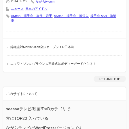
2014 05.26
ながらtv.com
ニュース
,
日本のアイドル
AKB48 握手会 事件 岩手
,
AKB48 握手会 搬送先
,
握手会 AKB 滝沢
市
錦織圭対MartinKlizan全仏オープン１R日本時…
エマワトソンのブラウン大卒業式はボディーガードだらけ！
RETURN TOP
このサイトについて
seesaaテレビ/映画/DVDカテゴリで
常にTOP20 入っている
ながらテレビのWordPressバージョンです。