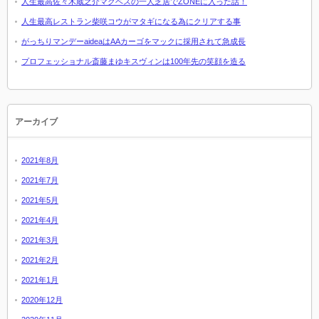
人生最高佐々木蔵之介マクベスの一人芝居でZONEに入った話！
人生最高レストラン柴咲コウがマタギになる為にクリアする事
がっちりマンデーaideaはAAカーゴをマックに採用されて急成長
プロフェッショナル斎藤まゆキスヴィンは100年先の笑顔を造る
アーカイブ
2021年8月
2021年7月
2021年5月
2021年4月
2021年3月
2021年2月
2021年1月
2020年12月