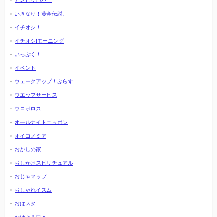
アンビリバボー
いきなり！黄金伝説。
イチオシ！
イチオシ!モーニング
いっぷく！
イベント
ウェークアップ！ぷらす
ウエッブサービス
ウロボロス
オールナイトニッポン
オイコノミア
おかしの家
おしかけスピリチュアル
おじゃマップ
おしゃれイズム
おはスタ