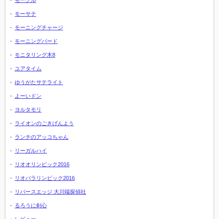
モーグル
モーサテ
モーニングチャージ
モーニングバード
モニタリング木8
ユアタイム
ゆうがたサテライト
よーいドン
ヨルタモリ
ライオンのごきげんよう
ランチのアッコちゃん
リーガルハイ
リオオリンピック2016
リオパラリンピック2016
リバースエッジ 大川端探偵社
るろうに剣心