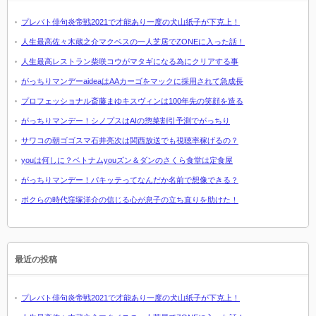
プレバト俳句炎帝戦2021で才能あり一度の犬山紙子が下克上！
人生最高佐々木蔵之介マクベスの一人芝居でZONEに入った話！
人生最高レストラン柴咲コウがマタギになる為にクリアする事
がっちりマンデーaideaはAAカーゴをマックに採用されて急成長
プロフェッショナル斎藤まゆキスヴィンは100年先の笑顔を造る
がっちりマンデー！シノプスはAIの惣菜割引予測でがっちり
サワコの朝ゴゴスマ石井亮次は関西放送でも視聴率稼げるの？
youは何しに？ベトナムyouズン＆ダンのさくら食堂は定食屋
がっちりマンデー！パキッテってなんだか名前で想像できる？
ボクらの時代窪塚洋介の信じる心が息子の立ち直りを助けた！
最近の投稿
プレバト俳句炎帝戦2021で才能あり一度の犬山紙子が下克上！