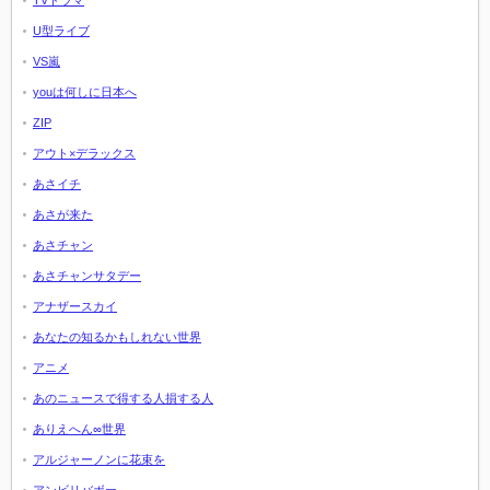
TVドラマ
U型ライブ
VS嵐
youは何しに日本へ
ZIP
アウト×デラックス
あさイチ
あさが来た
あさチャン
あさチャンサタデー
アナザースカイ
あなたの知るかもしれない世界
アニメ
あのニュースで得する人損する人
ありえへん∞世界
アルジャーノンに花束を