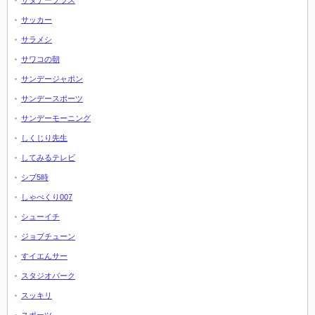
サタデープラス
サッカー
サラメシ
サワコの朝
サンデージャポン
サンデースポーツ
サンデーモーニング
しくじり先生
してみるテレビ
シブ5時
しゃべくり007
シューイチ
ジョブチューン
すイエんサー
スタジオパーク
スッキリ