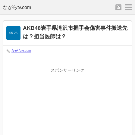
rss
m
AKB48岩手県滝沢市握手会傷害事件搬送先
05.26
は？担当医師は？
ながらtv.com
スポンサーリンク