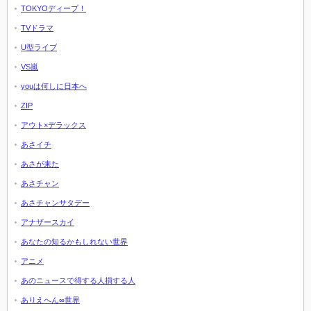
TOKYOディープ！
TVドラマ
U型ライブ
VS嵐
youは何しに日本へ
ZIP
アウト×デラックス
あさイチ
あさが来た
あさチャン
あさチャンサタデー
アナザースカイ
あなたの知るかもしれない世界
アニメ
あのニュースで得する人損する人
ありえへん∞世界