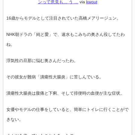
ンって意見も… う …
via
kwout
16歳からモデルとして注目されていた高橋メアリージュン。
NHK朝ドラの「純と愛」で、速水もこみちの奥さん役してたわ
ね。
浮気性の旦那に悩む奥さんだったわ。
その彼女が難病「潰瘍性大腸炎」に苦しんでいる。
潰瘍性大腸炎は腹痛と下痢、そして排便時の血便が主な症状。
女優やモデルの仕事をしていると、簡単にトイレに行くことがで
きない。