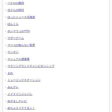
ペテロの葬列
ボクらの時代
ほっとニュース北海道
ぼんくら
ホンマでっか!?TV
マザーゲーム
マツコの知らない世界
マッサン
マニュアル捜索隊
マラソングランドチャンピオンシップ
まれ
ミュージックステーション
みんテレ
メイドインジャパン
めざましテレビ
めちゃ２イケてるッ！