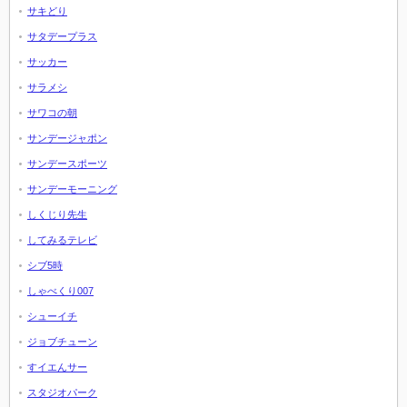
サキどり
サタデープラス
サッカー
サラメシ
サワコの朝
サンデージャポン
サンデースポーツ
サンデーモーニング
しくじり先生
してみるテレビ
シブ5時
しゃべくり007
シューイチ
ジョブチューン
すイエんサー
スタジオパーク