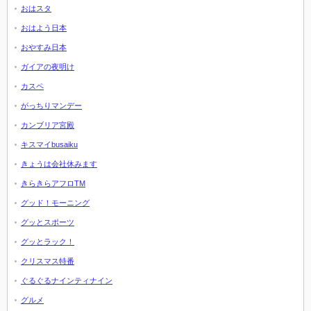
おはスタ
おはよう日本
おやすみ日本
ガイアの夜明け
カスペ
がっちりマンデー
カンブリア宮殿
キスマイbusaiku
きょうは会社休みます
きらきらアフロTM
グッド！モーニング
グッとスポーツ
グッとラック！
クリスマス特番
ぐるぐるナインティナイン
グルメ