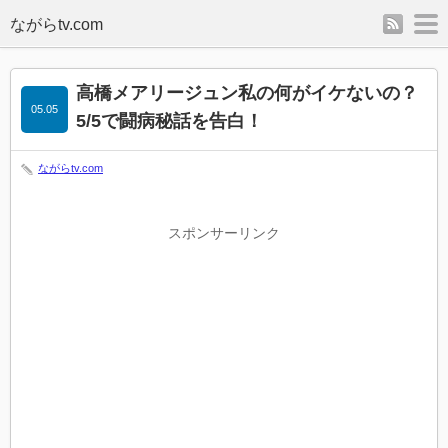
rss
m
高橋メアリージュン私の何がイケないの？
05.05
5/5で闘病秘話を告白！
ながらtv.com
スポンサーリンク