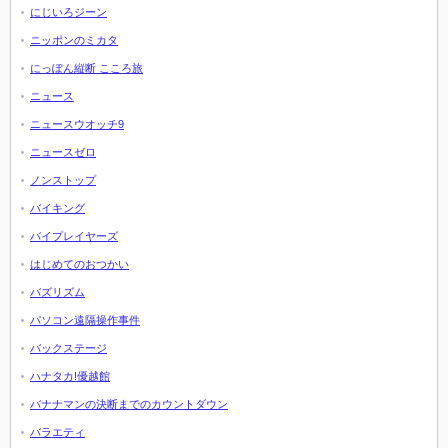
にじいろジーン
ニッポンのミカタ
にっぽん縦断 こころ旅
ニュース
ニュースウオッチ9
ニュースゼロ
ノンストップ
バイキング
バイプレイヤーズ
はじめてのおつかい
バズリズム
パソコン遠隔操作事件
バックステージ
ハナタカ!優越館
バナナマンの決断までのカウントダウン
バラエティ