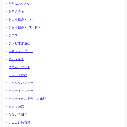
ちちんぷいぷい
チマタの噺
チョイ住み in パリ
チョイ住み in ロンドン
テニス
テレビ未来遺産
ドキュメンタリー
とくダネ！
どさんこワイド
トットてれび
トリックハンター
ナイナイアンサー
ナイナイのお見合い大作戦
ナカイの窓
なないろ日和
ナニコレ珍百景