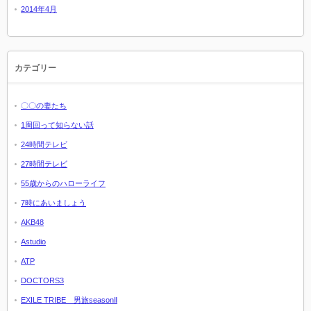
2014年4月
カテゴリー
〇〇の妻たち
1周回って知らない話
24時間テレビ
27時間テレビ
55歳からのハローライフ
7時にあいましょう
AKB48
Astudio
ATP
DOCTORS3
EXILE TRIBE 男旅seasonⅡ