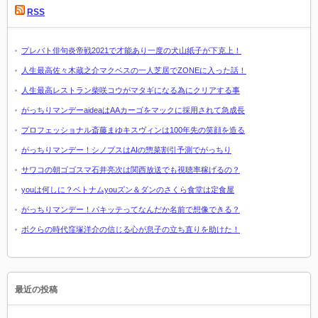
RSS
プレバト俳句炎帝戦2021で才能あり一度の犬山紙子が下克上！
人生最高佐々木蔵之介マクベスの一人芝居でZONEに入った話！
人生最高レストラン柴咲コウがマタギになる為にクリアする事
がっちりマンデーaideaはAAカーゴをマックに採用されて急成長
プロフェッショナル斎藤まゆキスヴィンは100年先の笑顔を造る
がっちりマンデー！シノプスはAIの惣菜割引予測でがっちり
サワコの朝ゴゴスマ石井亮次は関西放送でも視聴率稼げるの？
youは何しに？ベトナムyouズン＆ダンのさくら食堂は定食屋
がっちりマンデー！パキッテってなんだか名前で想像できる？
ボクらの時代窪塚洋介の信じる心が息子の立ち直りを助けた！
最近の投稿