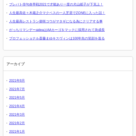
プレバト俳句炎帝戦2021で才能あり一度の犬山紙子が下克上！
人生最高佐々木蔵之介マクベスの一人芝居でZONEに入った話！
人生最高レストラン柴咲コウがマタギになる為にクリアする事
がっちりマンデーaideaはAAカーゴをマックに採用されて急成長
プロフェッショナル斎藤まゆキスヴィンは100年先の笑顔を造る
アーカイブ
2021年8月
2021年7月
2021年5月
2021年4月
2021年3月
2021年2月
2021年1月