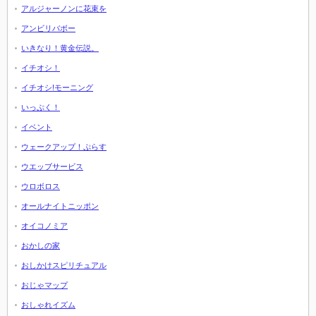
アルジャーノンに花束を
アンビリバボー
いきなり！黄金伝説。
イチオシ！
イチオシ!モーニング
いっぷく！
イベント
ウェークアップ！ぷらす
ウエッブサービス
ウロボロス
オールナイトニッポン
オイコノミア
おかしの家
おしかけスピリチュアル
おじゃマップ
おしゃれイズム