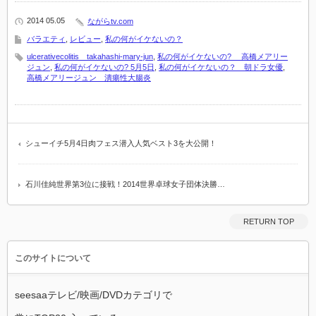
2014 05.05
ながらtv.com
バラエティ
,
レビュー
,
私の何がイケないの？
ulcerativecolitis takahashi-mary-jun
,
私の何がイケないの? 高橋メアリー
ジュン
,
私の何がイケないの? 5月5日
,
私の何がイケないの？ 朝ドラ女優
,
高橋メアリージュン 潰瘍性大腸炎
シューイチ5月4日肉フェス潜入人気ベスト3を大公開！
石川佳純世界第3位に接戦！2014世界卓球女子団体決勝…
RETURN TOP
このサイトについて
seesaaテレビ/映画/DVDカテゴリで