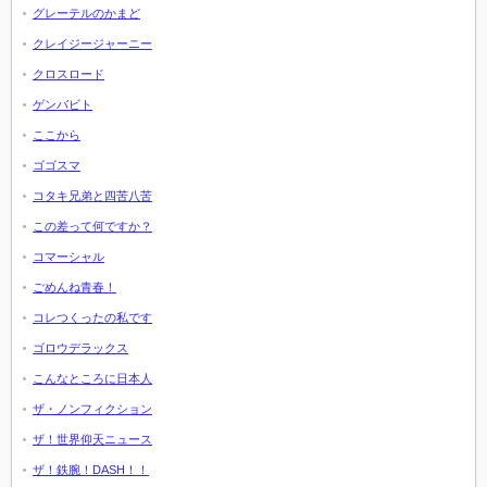
グレーテルのかまど
クレイジージャーニー
クロスロード
ゲンバビト
ここから
ゴゴスマ
コタキ兄弟と四苦八苦
この差って何ですか？
コマーシャル
ごめんね青春！
コレつくったの私です
ゴロウデラックス
こんなところに日本人
ザ・ノンフィクション
ザ！世界仰天ニュース
ザ！鉄腕！DASH！！