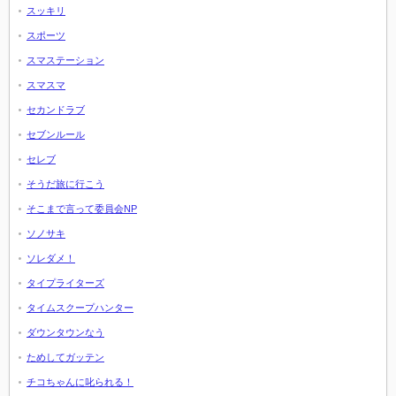
スッキリ
スポーツ
スマステーション
スマスマ
セカンドラブ
セブンルール
セレブ
そうだ旅に行こう
そこまで言って委員会NP
ソノサキ
ソレダメ！
タイプライターズ
タイムスクープハンター
ダウンタウンなう
ためしてガッテン
チコちゃんに叱られる！