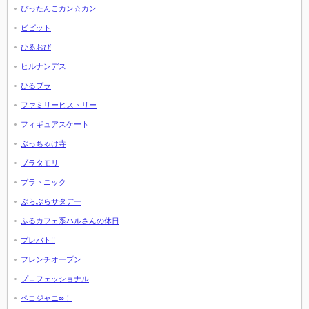
ぴったんこカン☆カン
ビビット
ひるおび
ヒルナンデス
ひるブラ
ファミリーヒストリー
フィギュアスケート
ぶっちゃけ寺
ブラタモリ
プラトニック
ぶらぶらサタデー
ふるカフェ系ハルさんの休日
プレバト!!
フレンチオープン
プロフェッショナル
ペコジャニ∞！