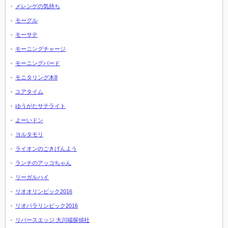
メレンゲの気持ち
モーグル
モーサテ
モーニングチャージ
モーニングバード
モニタリング木8
ユアタイム
ゆうがたサテライト
よーいドン
ヨルタモリ
ライオンのごきげんよう
ランチのアッコちゃん
リーガルハイ
リオオリンピック2016
リオパラリンピック2016
リバースエッジ 大川端探偵社