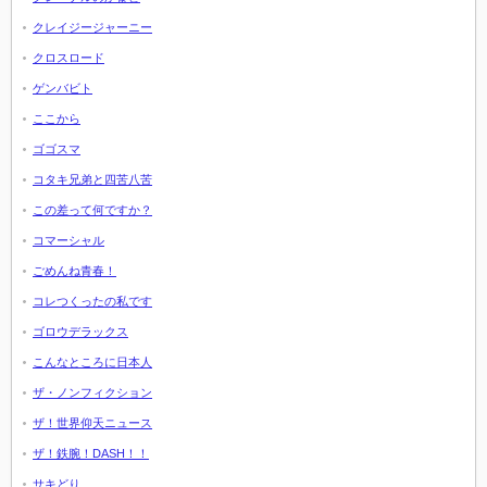
クレイジージャーニー
クロスロード
ゲンバビト
ここから
ゴゴスマ
コタキ兄弟と四苦八苦
この差って何ですか？
コマーシャル
ごめんね青春！
コレつくったの私です
ゴロウデラックス
こんなところに日本人
ザ・ノンフィクション
ザ！世界仰天ニュース
ザ！鉄腕！DASH！！
サキどり