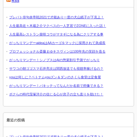
RSS
プレバト俳句炎帝戦2021で才能あり一度の犬山紙子が下克上！
人生最高佐々木蔵之介マクベスの一人芝居でZONEに入った話！
人生最高レストラン柴咲コウがマタギになる為にクリアする事
がっちりマンデーaideaはAAカーゴをマックに採用されて急成長
プロフェッショナル斎藤まゆキスヴィンは100年先の笑顔を造る
がっちりマンデー！シノプスはAIの惣菜割引予測でがっちり
サワコの朝ゴゴスマ石井亮次は関西放送でも視聴率稼げるの？
youは何しに？ベトナムyouズン＆ダンのさくら食堂は定食屋
がっちりマンデー！パキッテってなんだか名前で想像できる？
ボクらの時代窪塚洋介の信じる心が息子の立ち直りを助けた！
最近の投稿
プレバト俳句炎帝戦2021で才能あり一度の犬山紙子が下克上！