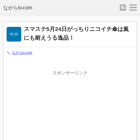
rss
m
スマステ5月24日がっちりニコイチ傘は嵐
05.25
にも耐えうる逸品！
ながらtv.com
スポンサーリンク