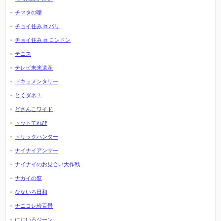
チマタの噺
チョイ住み in パリ
チョイ住み in ロンドン
テニス
テレビ未来遺産
ドキュメンタリー
とくダネ！
どさんこワイド
トットてれび
トリックハンター
ナイナイアンサー
ナイナイのお見合い大作戦
ナカイの窓
なないろ日和
ナニコレ珍百景
にじいろジーン