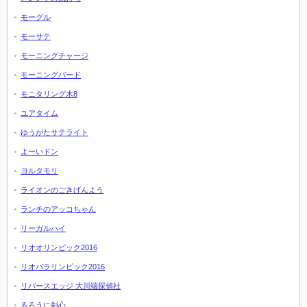
モーグル
モーサテ
モーニングチャージ
モーニングバード
モニタリング木8
ユアタイム
ゆうがたサテライト
よーいドン
ヨルタモリ
ライオンのごきげんよう
ランチのアッコちゃん
リーガルハイ
リオオリンピック2016
リオパラリンピック2016
リバースエッジ 大川端探偵社
るろうに剣心