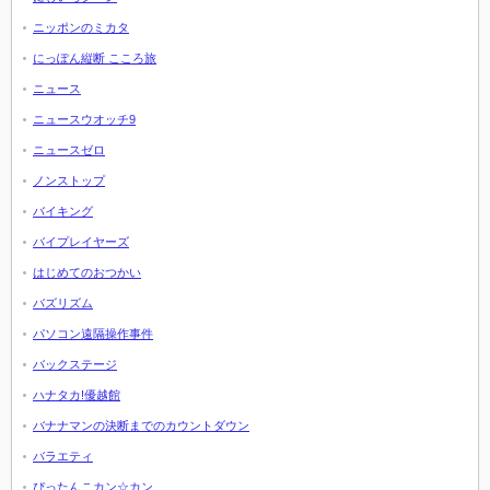
ニッポンのミカタ
にっぽん縦断 こころ旅
ニュース
ニュースウオッチ9
ニュースゼロ
ノンストップ
バイキング
バイプレイヤーズ
はじめてのおつかい
バズリズム
パソコン遠隔操作事件
バックステージ
ハナタカ!優越館
バナナマンの決断までのカウントダウン
バラエティ
ぴったんこカン☆カン