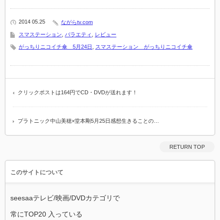
2014 05.25
ながらtv.com
スマステーション
,
バラエティ
,
レビュー
がっちりニコイチ傘 5月24日
,
スマステーション がっちりニコイチ傘
クリックポストは164円でCD・DVDが送れます！
プラトニック中山美穂×堂本剛5月25日感想生きることの…
RETURN TOP
このサイトについて
seesaaテレビ/映画/DVDカテゴリで
常にTOP20 入っている