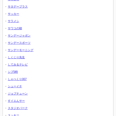
サタデープラス
サッカー
サラメシ
サワコの朝
サンデージャポン
サンデースポーツ
サンデーモーニング
しくじり先生
してみるテレビ
シブ5時
しゃべくり007
シューイチ
ジョブチューン
すイエんサー
スタジオパーク
スッキリ