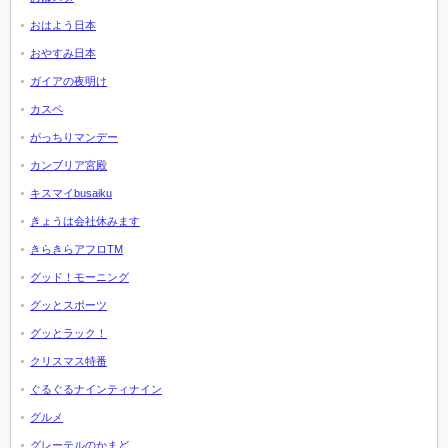
おはよう日本
おやすみ日本
ガイアの夜明け
カスペ
がっちりマンデー
カンブリア宮殿
キスマイbusaiku
きょうは会社休みます
きらきらアフロTM
グッド！モーニング
グッとスポーツ
グッとラック！
クリスマス特番
ぐるぐるナインティナイン
グルメ
グレーテルのかまど