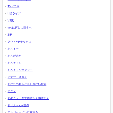
TVドラマ
U型ライブ
VS嵐
youは何しに日本へ
ZIP
アウト×デラックス
あさイチ
あさが来た
あさチャン
あさチャンサタデー
アナザースカイ
あなたの知るかもしれない世界
アニメ
あのニュースで得する人損する人
ありえへん∞世界
アルジャーノンに花束を