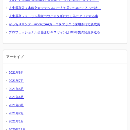
人生最高佐々木蔵之介マクベスの一人芝居でZONEに入った話！
人生最高レストラン柴咲コウがマタギになる為にクリアする事
がっちりマンデーaideaはAAカーゴをマックに採用されて急成長
プロフェッショナル斎藤まゆキスヴィンは100年先の笑顔を造る
アーカイブ
2021年8月
2021年7月
2021年5月
2021年4月
2021年3月
2021年2月
2021年1月
2020年12月