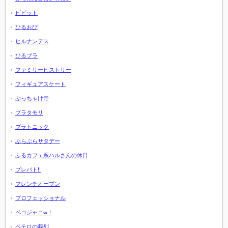
ビビット
ひるおび
ヒルナンデス
ひるブラ
ファミリーヒストリー
フィギュアスケート
ぶっちゃけ寺
ブラタモリ
プラトニック
ぶらぶらサタデー
ふるカフェ系ハルさんの休日
プレバト!!
フレンチオープン
プロフェッショナル
ペコジャニ∞！
ペテロの葬列