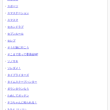
スポーツ
スマステーション
スマスマ
セカンドラブ
セブンルール
セレブ
そうだ旅に行こう
そこまで言って委員会NP
ソノサキ
ソレダメ！
タイプライターズ
タイムスクープハンター
ダウンタウンなう
ためしてガッテン
チコちゃんに叱られる！
ちちんぷいぷい