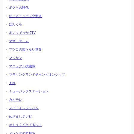
ボクらの時代
ほっとニュース北海道
ぼんくら
ホンマでっか!?TV
マザーゲーム
マツコの知らない世界
マッサン
マニュアル捜索隊
マラソングランドチャンピオンシップ
まれ
ミュージックステーション
みんテレ
メイドインジャパン
めざましテレビ
めちゃ２イケてるッ！
メレンゲの気持ち