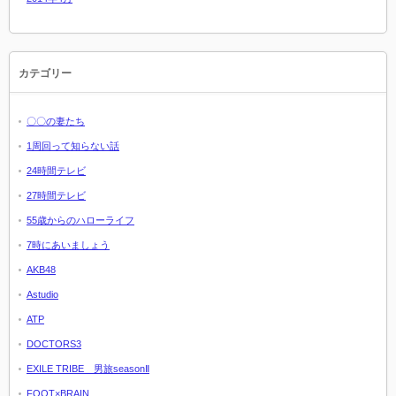
カテゴリー
〇〇の妻たち
1周回って知らない話
24時間テレビ
27時間テレビ
55歳からのハローライフ
7時にあいましょう
AKB48
Astudio
ATP
DOCTORS3
EXILE TRIBE 男旅seasonⅡ
FOOT×BRAIN