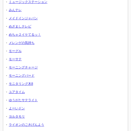
ミュージックステーション
みんテレ
メイドインジャパン
めざましテレビ
めちゃ２イケてるッ！
メレンゲの気持ち
モーグル
モーサテ
モーニングチャージ
モーニングバード
モニタリング木8
ユアタイム
ゆうがたサテライト
よーいドン
ヨルタモリ
ライオンのごきげんよう