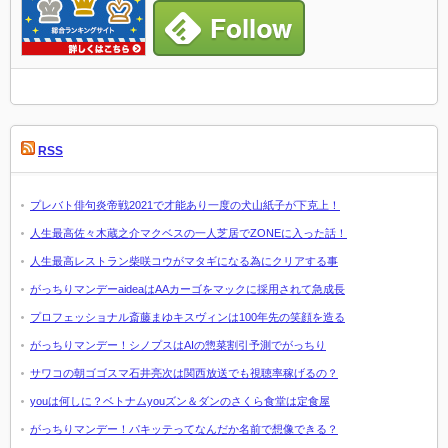
RSS
プレバト俳句炎帝戦2021で才能あり一度の犬山紙子が下克上！
人生最高佐々木蔵之介マクベスの一人芝居でZONEに入った話！
人生最高レストラン柴咲コウがマタギになる為にクリアする事
がっちりマンデーaideaはAAカーゴをマックに採用されて急成長
プロフェッショナル斎藤まゆキスヴィンは100年先の笑顔を造る
がっちりマンデー！シノプスはAIの惣菜割引予測でがっちり
サワコの朝ゴゴスマ石井亮次は関西放送でも視聴率稼げるの？
youは何しに？ベトナムyouズン＆ダンのさくら食堂は定食屋
がっちりマンデー！パキッテってなんだか名前で想像できる？