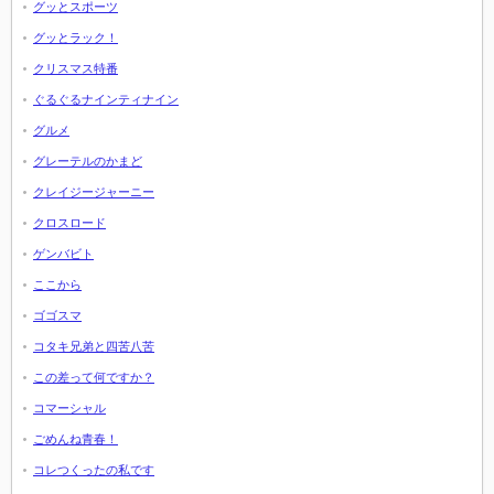
グッとスポーツ
グッとラック！
クリスマス特番
ぐるぐるナインティナイン
グルメ
グレーテルのかまど
クレイジージャーニー
クロスロード
ゲンバビト
ここから
ゴゴスマ
コタキ兄弟と四苦八苦
この差って何ですか？
コマーシャル
ごめんね青春！
コレつくったの私です