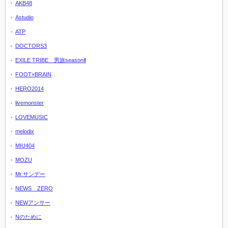
AKB48
Astudio
ATP
DOCTORS3
EXILE TRIBE 男旅seasonⅡ
FOOT×BRAIN
HERO2014
livemonster
LOVEMUSIC
melodix
MIU404
MOZU
Mr.サンデー
NEWS ZERO
NEWアンサー
Nのために