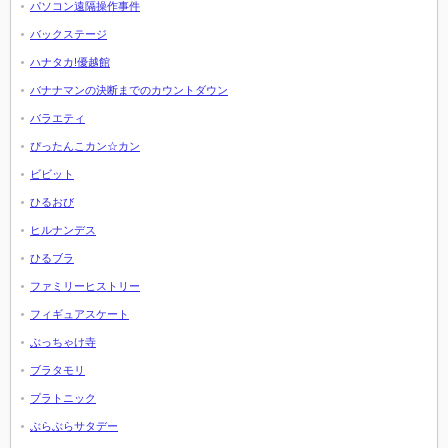
パソコン遠隔操作事件
バックステージ
ハナタカ!優越館
バナナマンの決断までのカウントダウン
バラエティ
ぴったんこカン☆カン
ビビット
ひるおび
ヒルナンデス
ひるブラ
ファミリーヒストリー
フィギュアスケート
ぶっちゃけ寺
ブラタモリ
プラトニック
ぶらぶらサタデー