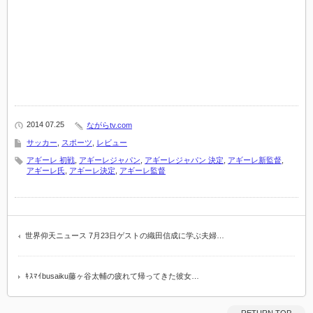
2014 07.25
ながらtv.com
サッカー
,
スポーツ
,
レビュー
アギーレ 初戦
,
アギーレジャパン
,
アギーレジャパン 決定
,
アギーレ新監督
,
アギーレ氏
,
アギーレ決定
,
アギーレ監督
世界仰天ニュース 7月23日ゲストの織田信成に学ぶ夫婦…
ｷｽﾏｲbusaiku藤ヶ谷太輔の疲れて帰ってきた彼女…