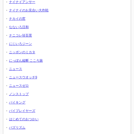
ナイナイアンサー
ナイナイのお見合い大作戦
ナカイの窓
なないろ日和
ナニコレ珍百景
にじいろジーン
ニッポンのミカタ
にっぽん縦断 こころ旅
ニュース
ニュースウオッチ9
ニュースゼロ
ノンストップ
バイキング
バイプレイヤーズ
はじめてのおつかい
バズリズム