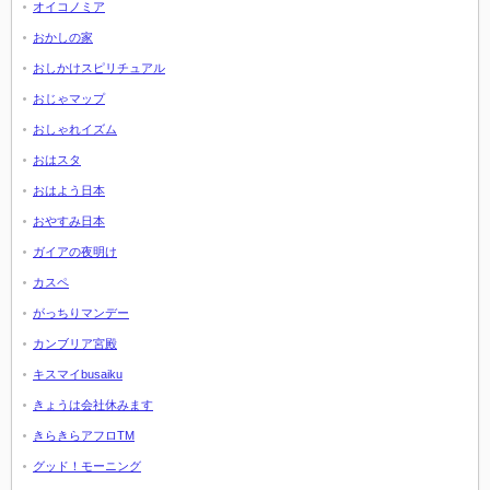
オイコノミア
おかしの家
おしかけスピリチュアル
おじゃマップ
おしゃれイズム
おはスタ
おはよう日本
おやすみ日本
ガイアの夜明け
カスペ
がっちりマンデー
カンブリア宮殿
キスマイbusaiku
きょうは会社休みます
きらきらアフロTM
グッド！モーニング