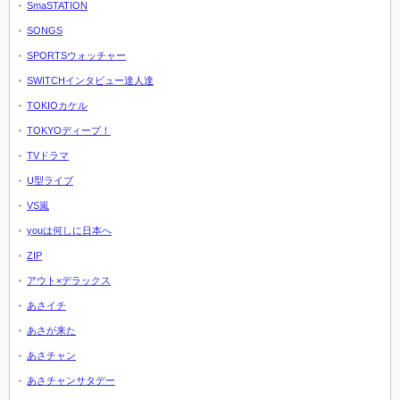
SmaSTATION
SONGS
SPORTSウォッチャー
SWITCHインタビュー達人達
TOKIOカケル
TOKYOディープ！
TVドラマ
U型ライブ
VS嵐
youは何しに日本へ
ZIP
アウト×デラックス
あさイチ
あさが来た
あさチャン
あさチャンサタデー