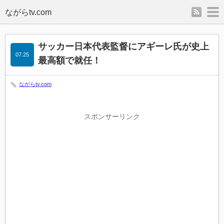
rss
m
サッカー日本代表監督にアギーレ氏が史上
07.25
最高額で就任！
ながらtv.com
スポンサーリンク