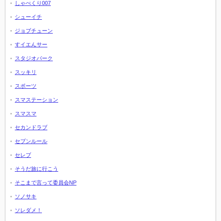
しゃべくり007
シューイチ
ジョブチューン
すイエんサー
スタジオパーク
スッキリ
スポーツ
スマステーション
スマスマ
セカンドラブ
セブンルール
セレブ
そうだ旅に行こう
そこまで言って委員会NP
ソノサキ
ソレダメ！