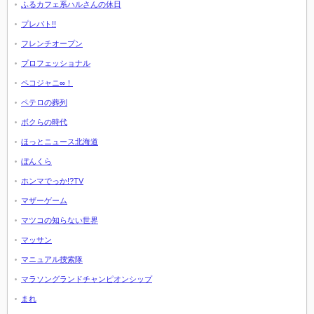
ふるカフェ系ハルさんの休日
プレバト!!
フレンチオープン
プロフェッショナル
ペコジャニ∞！
ペテロの葬列
ボクらの時代
ほっとニュース北海道
ぼんくら
ホンマでっか!?TV
マザーゲーム
マツコの知らない世界
マッサン
マニュアル捜索隊
マラソングランドチャンピオンシップ
まれ