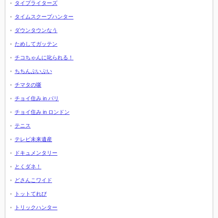
タイプライターズ
タイムスクープハンター
ダウンタウンなう
ためしてガッテン
チコちゃんに叱られる！
ちちんぷいぷい
チマタの噺
チョイ住み in パリ
チョイ住み in ロンドン
テニス
テレビ未来遺産
ドキュメンタリー
とくダネ！
どさんこワイド
トットてれび
トリックハンター