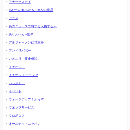
アナザースカイ
あなたの知るかもしれない世界
アニメ
あのニュースで得する人損する人
ありえへん∞世界
アルジャーノンに花束を
アンビリバボー
いきなり！黄金伝説。
イチオシ！
イチオシ!モーニング
いっぷく！
イベント
ウェークアップ！ぷらす
ウエッブサービス
ウロボロス
オールナイトニッポン