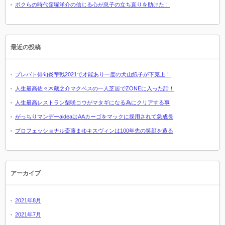
ボクらの時代窪塚洋介の信じる心が息子の立ち直りを助けた！
最近の投稿
プレバト俳句炎帝戦2021で才能あり一度の犬山紙子が下克上！
人生最高佐々木蔵之介マクベスの一人芝居でZONEに入った話！
人生最高レストラン柴咲コウがマタギになる為にクリアする事
がっちりマンデーaideaはAAカーゴをマックに採用されて急成長
プロフェッショナル斎藤まゆキスヴィンは100年先の笑顔を造る
アーカイブ
2021年8月
2021年7月