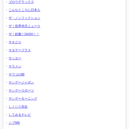
ゴロウデラックス
こんなところに日本人
ザ・ノンフィクション
ザ！世界仰天ニュース
ザ！鉄腕！DASH！！
サキどり
サタデープラス
サッカー
サラメシ
サワコの朝
サンデージャポン
サンデースポーツ
サンデーモーニング
しくじり先生
してみるテレビ
シブ5時