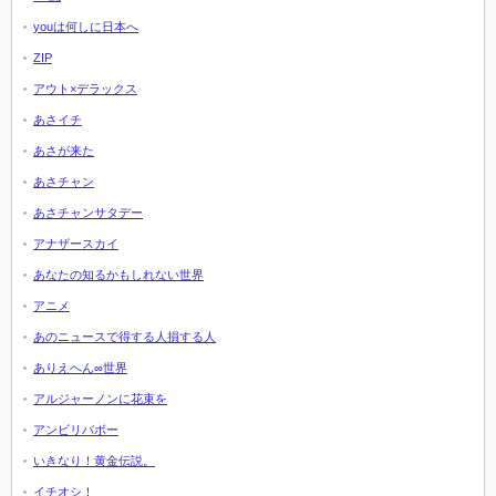
youは何しに日本へ
ZIP
アウト×デラックス
あさイチ
あさが来た
あさチャン
あさチャンサタデー
アナザースカイ
あなたの知るかもしれない世界
アニメ
あのニュースで得する人損する人
ありえへん∞世界
アルジャーノンに花束を
アンビリバボー
いきなり！黄金伝説。
イチオシ！