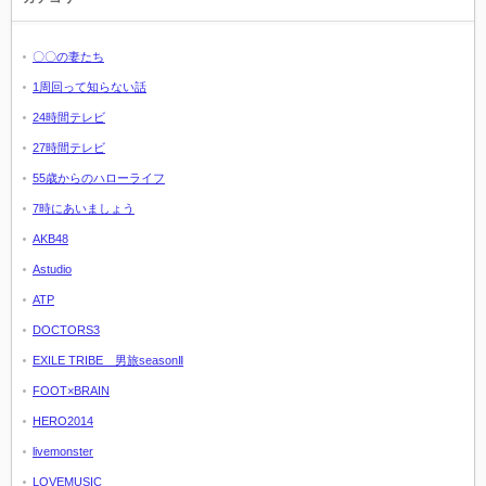
〇〇の妻たち
1周回って知らない話
24時間テレビ
27時間テレビ
55歳からのハローライフ
7時にあいましょう
AKB48
Astudio
ATP
DOCTORS3
EXILE TRIBE 男旅seasonⅡ
FOOT×BRAIN
HERO2014
livemonster
LOVEMUSIC