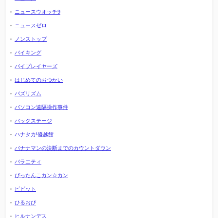
ニュースウオッチ9
ニュースゼロ
ノンストップ
バイキング
バイプレイヤーズ
はじめてのおつかい
バズリズム
パソコン遠隔操作事件
バックステージ
ハナタカ!優越館
バナナマンの決断までのカウントダウン
バラエティ
ぴったんこカン☆カン
ビビット
ひるおび
ヒルナンデス