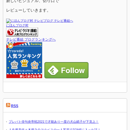
新しいビジュアル、切り口で
レビューしていきます。
にほんブログ村
テレビ番組 ブログランキングへ
RSS
プレバト俳句炎帝戦2021で才能あり一度の犬山紙子が下克上！
人生最高佐々木蔵之介マクベスの一人芝居でZONEに入った話！