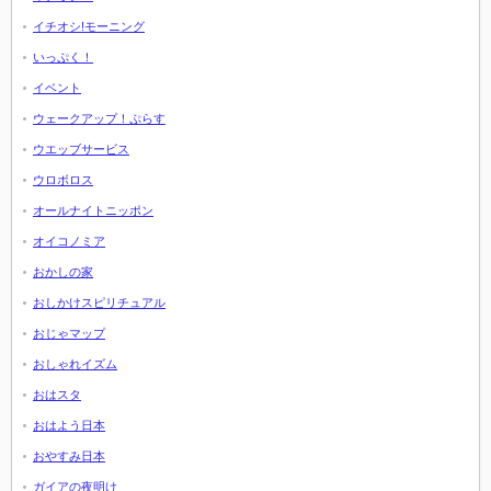
イチオシ!モーニング
いっぷく！
イベント
ウェークアップ！ぷらす
ウエッブサービス
ウロボロス
オールナイトニッポン
オイコノミア
おかしの家
おしかけスピリチュアル
おじゃマップ
おしゃれイズム
おはスタ
おはよう日本
おやすみ日本
ガイアの夜明け