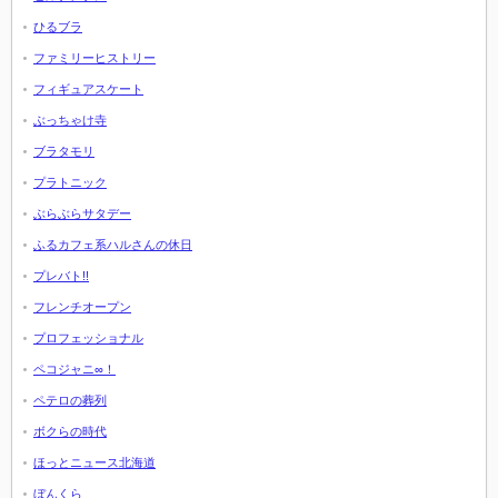
ひるブラ
ファミリーヒストリー
フィギュアスケート
ぶっちゃけ寺
ブラタモリ
プラトニック
ぶらぶらサタデー
ふるカフェ系ハルさんの休日
プレバト!!
フレンチオープン
プロフェッショナル
ペコジャニ∞！
ペテロの葬列
ボクらの時代
ほっとニュース北海道
ぼんくら