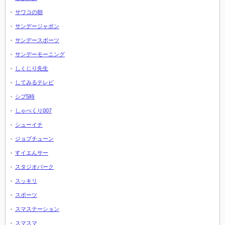
サワコの朝
サンデージャポン
サンデースポーツ
サンデーモーニング
しくじり先生
してみるテレビ
シブ5時
しゃべくり007
シューイチ
ジョブチューン
すイエんサー
スタジオパーク
スッキリ
スポーツ
スマステーション
スマスマ