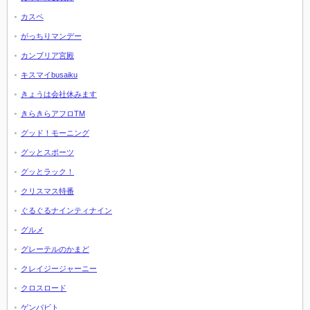
カスペ
がっちりマンデー
カンブリア宮殿
キスマイbusaiku
きょうは会社休みます
きらきらアフロTM
グッド！モーニング
グッとスポーツ
グッとラック！
クリスマス特番
ぐるぐるナインティナイン
グルメ
グレーテルのかまど
クレイジージャーニー
クロスロード
ゲンバビト