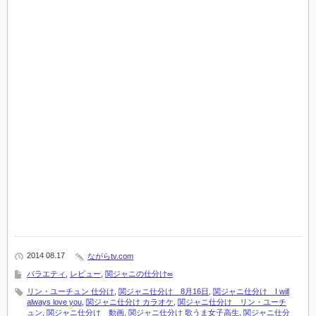
2014 08.17
ながらtv.com
バラエティ
,
レビュー
,
関ジャニの仕分け∞
リン・ユーチュン 仕分け
,
関ジャニ仕分け 8月16日
,
関ジャニ仕分け I will
always love you
,
関ジャニ仕分け カラオケ
,
関ジャニ仕分け リン・ユーチ
ュン
,
関ジャニ仕分け 動画
,
関ジャニ仕分け 歌うま女子高生
,
関ジャニ仕分