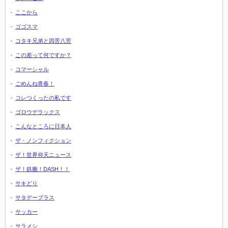
ここから
ゴゴスマ
コタキ兄弟と四苦八苦
この差って何ですか？
コマーシャル
ごめんね青春！
コレつくったの私です
ゴロウデラックス
こんなところに日本人
ザ・ノンフィクション
ザ！世界仰天ニュース
ザ！鉄腕！DASH！！
サキどり
サタデープラス
サッカー
サラメシ