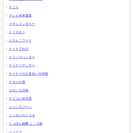
テニス
テレビ未来遺産
ドキュメンタリー
とくダネ！
どさんこワイド
トットてれび
トリックハンター
ナイナイアンサー
ナイナイのお見合い大作戦
ナカイの窓
なないろ日和
ナニコレ珍百景
にじいろジーン
ニッポンのミカタ
にっぽん縦断 こころ旅
ニュース