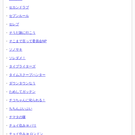
セカンドラブ
セブンルール
セレブ
そうだ旅に行こう
そこまで言って委員会NP
ソノサキ
ソレダメ！
タイプライターズ
タイムスクープハンター
ダウンタウンなう
ためしてガッテン
チコちゃんに叱られる！
ちちんぷいぷい
チマタの噺
チョイ住み in パリ
チョイ住み in ロンドン