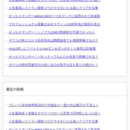
人生最高レストラン柴咲コウがマタギになる為にクリアする事
がっちりマンデーaideaはAAカーゴをマックに採用されて急成長
プロフェッショナル斎藤まゆキスヴィンは100年先の笑顔を造る
がっちりマンデー！シノプスはAIの惣菜割引予測でがっちり
サワコの朝ゴゴスマ石井亮次は関西放送でも視聴率稼げるの？
youは何しに？ベトナムyouズン＆ダンのさくら食堂は定食屋
がっちりマンデー！パキッテってなんだか名前で想像できる？
ボクらの時代窪塚洋介の信じる心が息子の立ち直りを助けた！
最近の投稿
プレバト俳句炎帝戦2021で才能あり一度の犬山紙子が下克上！
人生最高佐々木蔵之介マクベスの一人芝居でZONEに入った話！
人生最高レストラン柴咲コウがマタギになる為にクリアする事
がっちりマンデーaideaはAAカーゴをマックに採用されて急成長