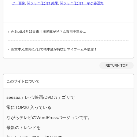
け 画像
,
関ジャニ仕分け 結果
,
関ジャニ仕分け 草ケ谷遥海
A-Studio8月15日市川海老蔵が兄さん市川中車を…
新堂本兄弟8月17日で橋本愛が特技とマイブームを披露！
RETURN TOP
このサイトについて
seesaaテレビ/映画/DVDカテゴリで
常にTOP20 入っている
ながらテレビのWordPressバージョンです。
最新のトレンドを