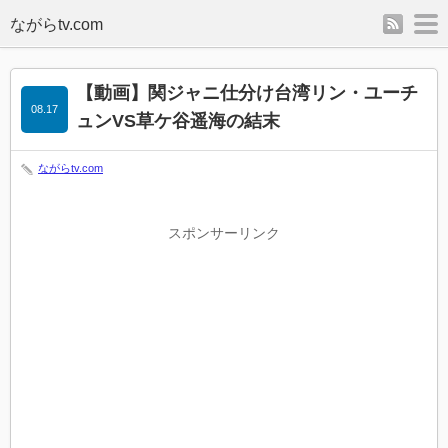
rss
m
【動画】関ジャニ仕分け台湾リン・ユーチ
08.17
ュンVS草ケ谷遥海の結末
ながらtv.com
スポンサーリンク